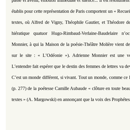
passé et avenir, émotion immédiate et silence... Il est résolumen
établis pour cette représentation de Paris comportent un « Recueil 
textes, où Alfred de Vigny, Théophile Gautier, et Théodore de 
hiératique quatuor Hugo-Rimbaud-Verlaine-Baudelaire n’oc
Monnier, à qui la Maison de la poésie-Théâtre Molière vient d
sur le site : « L’Odéonie »). Adrienne Monnier est une voi
L’entendre fait espérer que le destin des femmes de lettres va de
C’est un monde différent, si vivant. Tout un monde, comme ce li
(p. 277) de la poétesse Camille Aubaude « clôture en toute beau
textes » (A. Margowski) en annonçant que la voix des Prophétesse