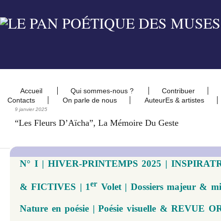
Accueil
Qui sommes-nous ?
Contribuer
Contacts
On parle de nous
AuteurEs & artistes
9 janvier 2025
“Les Fleurs D’Aïcha”, La Mémoire Du Geste
N° I | HIVER-PRINTEMPS 2025 | INSPIRA
er
& FICTIVES | 1
Volet | Dossiers majeur & min
Nature en poésie | Poésie visuelle & REVUE 