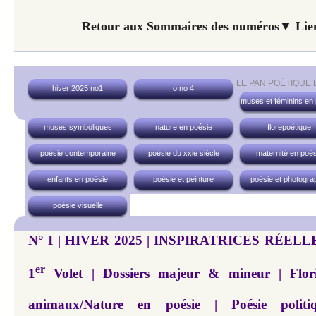
Retour aux Sommaires des numéros▼ Lien
LE PAN POÉTIQUE
hiver 2025 no1
o no 4
muses et féminins en
muses symboliques
nature en poésie
florepoétique
poésie contemporaine
poésie du xxie siècle
maternité en poés
enfants en poésie
poésie et peinture
poésie et photogra
poésie visuelle
N° I | HIVER 2025 | INSPIRATRICES RÉELL
er
1
Volet | Dossiers majeur & mineur | Flori
animaux/Nature en poésie | Poésie pol