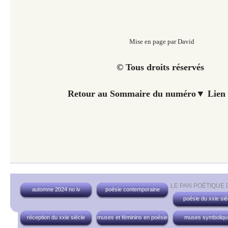
Mise en page par David
© Tous droits réservés
Retour au Sommaire du numéro▼
Lien 
LE PAN POÉTIQUE
automne 2024 no iv
poésie contemporaine
poésie du xxie siè
réception du xxie siècle
muses et féminins en poésie
muses symboliqu