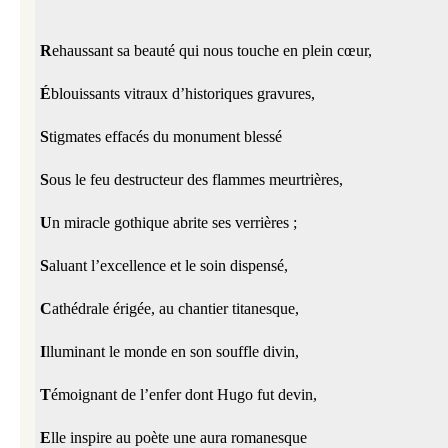
R
ehaussant sa beauté qui nous touche en plein cœur,
É
blouissants vitraux d’historiques gravures,
S
tigmates effacés du monument blessé
S
ous le feu destructeur des flammes meurtrières,
U
n miracle gothique abrite ses verrières ;
S
aluant l’excellence et le soin dispensé,
C
athédrale érigée, au chantier titanesque,
I
lluminant le monde en son souffle divin,
T
émoignant de l’enfer dont Hugo fut devin,
E
lle inspire au poète une aura romanesque