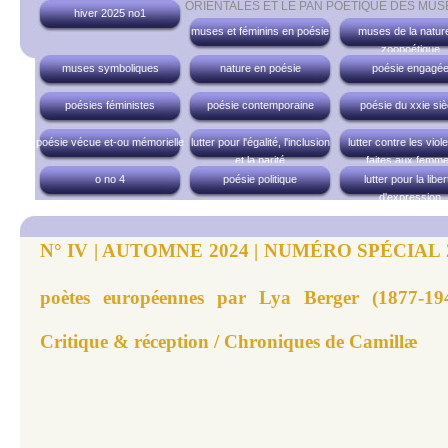
ORIENTALES ET LE PAN POÉTIQUE DES MUS
hiver 2025 no1
muses et féminins en poésie
muses de la nature
zoopoétique
muses symboliques
nature en poésie
poésie engagé
poésies féministes
poésie contemporaine
poésie du xxie siè
poésie vécue et-ou mémorielle
lutter pour l'égalité, l'inclusion
lutter contre les vio
et la parité
faites aux femm
o no 4
poésie politique
lutter pour la liber
d'expression
N° IV | AUTOMNE 2024 | NUMÉRO SPÉCIAL 20
poètes européennes par Lya Berger (1877-19
Critique & réception / Chroniques de Camillæ