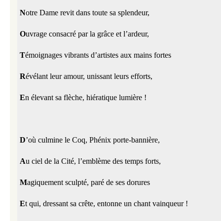
N
otre Dame revit dans toute sa splendeur,
O
uvrage consacré par la grâce et l’ardeur,
T
émoignages vibrants d’artistes aux mains fortes
R
évélant leur amour, unissant leurs efforts,
E
n élevant sa flèche, hiératique lumière !
D
’où culmine le Coq, Phénix porte-bannière,
A
u ciel de la Cité, l’emblème des temps forts,
M
agiquement sculpté, paré de ses dorures
E
t qui, dressant sa crête, entonne un chant vainqueur !