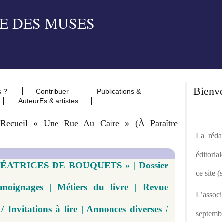
Bienv
s ?
Contribuer
Publications &
AuteurEs & artistes
u Recueil « Une Rue Au Caire » (à Paraître
La rédac
éditoria
CRÉATRICES DE BOUQUETS » | Dossier
ce site 
moignages | Métiers du livre | Revue
L’asso
/ Invitations à lire | Annonces diverses /
septemb