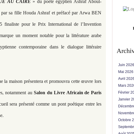
UE AU CAIRE
» du poète égyptien Ashraf Aboul-
se par sa fille Houda Ashraf et préfacé par Arwa BEN
finaliste pour le Prix International de l’Invention
rque un moment notable pour la littérature arabe
gyptienne contemporaine dans le dialogue littéraire
Archi
Juin 202
Mai 202
Avril 202
e la maison présentera et promouvra cette œuvre lors
Mars 20
res, notamment au
Salon du Livre Africain
de Paris
Février 
Janvier 
ecueil sera présenté comme un pont poétique entre les
Décembr
Novembr
se.
Octobre 
Septemb
Août 202