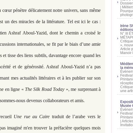
Dossier
| Métier
 du cœur pénètre délicatement notre univers, sans même
Pourquoi
photogra
 un des miracles de la littérature. Tel est ici le cas :
Irène Sh
éditions
tien Ashraf Aboul-Yazid, dont le chemin a croisé le
N° III
MÉTAPO
Critique
ussions internationales, se fit par le biais d’une amie
», nouve
Article
Manoir D
s et tisse des liens subtils, davantage encore quand les
Méditer
ncérité et de générosité. Ashraf Aboul-Yazid n’a pas
la mémo
Événeme
Festiva
rnant mes actualités littéraires et à les publier sur son
Printani
récepti
Critique
ine en ligne «
The Silk Road Today
», me surprenant à
une artis
 sommes-nous devenus collaborateurs et amis.
Exposit
Musée C
Événeme
Festiva
recueil
Une rue au Caire
traduit de l’arabe vers le
Printani
| Artic
Invitati
i pas imaginé m'en trouver la préfacière quelques mois