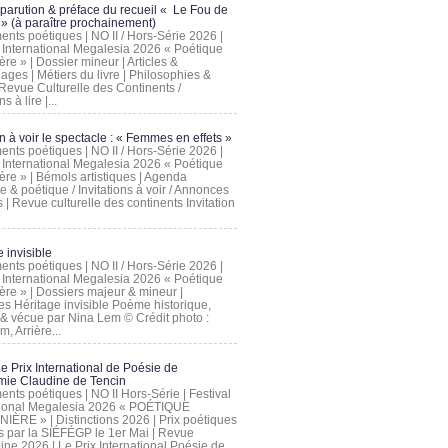
 parution & préface du recueil « Le Fou de
» (à paraître prochainement)
nts poétiques | NO II / Hors-Série 2026 |
l International Megalesia 2026 « Poétique
ère » | Dossier mineur | Articles &
ages | Métiers du livre | Philosophies &
Revue Culturelle des Continents /
ns à lire |...
on à voir le spectacle : « Femmes en effets »
nts poétiques | NO II / Hors-Série 2026 |
l International Megalesia 2026 « Poétique
ère » | Bémols artistiques | Agenda
ue & poétique / Invitations à voir / Annonces
 | Revue culturelle des continents Invitation
 invisible
nts poétiques | NO II / Hors-Série 2026 |
l International Megalesia 2026 « Poétique
ière » | Dossiers majeur & mineur |
ges Héritage invisible Poème historique,
e & vécue par Nina Lem © Crédit photo :
, Arrière...
Le Prix International de Poésie de
mie Claudine de Tencin
nts poétiques | NO II Hors-Série | Festival
tional Megalesia 2026 « POÉTIQUE
IÈRE » | Distinctions 2026 | Prix poétiques
és par la SIÉFÉGP le 1er Mai | Revue
ine 2026 | Le Prix International Poésie de