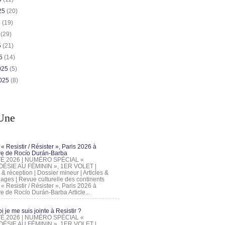
025
(20)
5
(19)
5
(29)
5
(21)
25
(14)
2025
(5)
2025
(8)
Une
 « Resistir / Résister », Paris 2026 à
tive de Rocío Durán-Barba
 ÉTÉ 2026 | NUMÉRO SPÉCIAL «
ÉSIE AU FÉMININ », 1ER VOLET |
 & réception | Dossier mineur | Articles &
ages | Revue culturelle des continents
 « Resistir / Résister », Paris 2026 à
tive de Rocío Durán-Barba Article...
 je me suis jointe à Resistir ?
 ÉTÉ 2026 | NUMÉRO SPÉCIAL «
ÉSIE AU FÉMININ », 1ER VOLET |