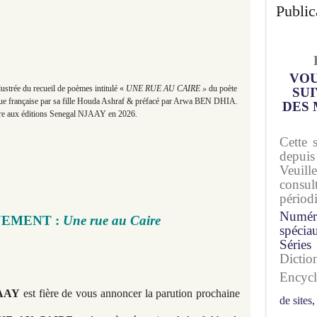
Public
VOU
ustrée du recueil de poèmes intitulé «
UNE RUE AU CAIRE »
du poète
SUI
gue française par sa fille Houda Ashraf & préfacé par Arwa BEN DHIA.
DES 
tre aux éditions Senegal NJAAY en 2026.
Cette 
depuis
Veuil
consu
périod
Numér
EMENT :
Une rue au Caire
spécia
Séries
Dicti
Encyc
JAAY
est fière de vous annoncer la parution prochaine
de sites,