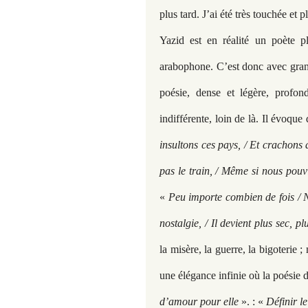
plus tard. J’ai été très touchée et
Yazid est en réalité un poète 
arabophone. C’est donc avec grand
poésie, dense et légère, profo
indifférente, loin de là. Il évoque
insultons ces pays, / Et crachons d
pas le train, / Même si nous pouvi
«
Peu importe combien de fois / N
nostalgie, / Il devient plus sec, p
la misère, la guerre, la bigoterie 
une élégance infinie où la poésie d
d’amour pour elle
». : «
Définir l