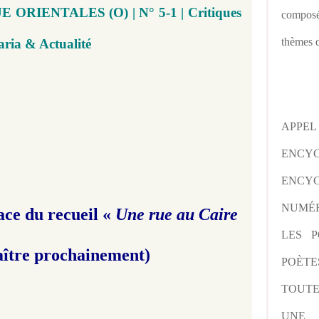
E ORIENTALES (O) | N° 5-1 | Critiques
composé
thèmes d
aria & Actualité
APPE
ENCY
ENCYC
NUMÉR
ace du recueil
«
Une rue au Caire
LES P
aître prochainement)
POÈTE
TOUTE
UNE 