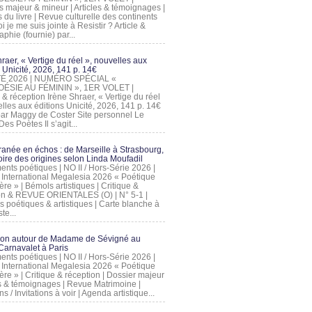
s majeur & mineur | Articles & témoignages |
s du livre | Revue culturelle des continents
 je me suis jointe à Resistir ? Article &
phie (fournie) par...
raer, « Vertige du réel », nouvelles aux
 Unicité, 2026, 141 p. 14€
 ÉTÉ 2026 | NUMÉRO SPÉCIAL «
ÉSIE AU FÉMININ », 1ER VOLET |
 & réception Irène Shraer, « Vertige du réel
lles aux éditions Unicité, 2026, 141 p. 14€
 par Maggy de Coster Site personnel Le
es Poètes Il s’agit...
ranée en échos : de Marseille à Strasbourg,
ire des origines selon Linda Moufadil
nts poétiques | NO II / Hors-Série 2026 |
l International Megalesia 2026 « Poétique
ère » | Bémols artistiques | Critique &
on & REVUE ORIENTALES (O) | N° 5-1 |
s poétiques & artistiques | Carte blanche à
te...
ion autour de Madame de Sévigné au
arnavalet à Paris
nts poétiques | NO II / Hors-Série 2026 |
l International Megalesia 2026 « Poétique
ère » | Critique & réception | Dossier majeur
les & témoignages | Revue Matrimoine |
ons / Invitations à voir | Agenda artistique...