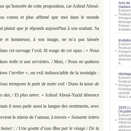
Avis de
 plus qu’honorée de cette proposition, car Ashraf Aboul-
Gadara 
Événeme
Festiva
plus connu et plus affirmé que moi dans le monde
Printani
témoign
Poésie 
 plaisir que je réponds aujourd'hui à son souhait. Sa
Invitatio
nde et lumineuse, à son image, ne m’a pas laissée
Invitati
Événeme
Festiva
 dans cet ouvrage l’exil, fil rouge de cet opus : «
Nous
Printani
artistiq
diverses
ans mille et une serviettes. / Mais, / Nous ne quittons
à...
ons l’arrêter
», un exil indissociable de la nostalgie :
Héritage
Événeme
Festiva
ous trempons le pain de notre exil / Dans la tasse de
Printan
Florilè
réalist
lus dur, / Et plus amer
. » Ashraf Aboul-Yazid dénonce
Nina Lem
; mais il nous parle aussi la langue des sentiments, avec
2026 | 
l'Acadé
Événeme
evient le miroir de l’amour, à travers «
Soixante lettres
Interna
PRINTAN
attribu
e baiser : / Une goutte d’eau /Bue par le visage / De la
Matrimo