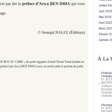
r par lire la
préface d’Arwa BEN DHIA
qui vous
Juillet 2
Juin 202
age.
Mai 202
Avril 202
Mars 20
© Senegal NJAAY (Éditions)
Février 
Janvier 
À La 
E RUE AU CAIRE »
du poète égyptien Ashraf Aboul-Yazid (traduit en
 préfacé par Arwa BEN DHIA) avec en arrière-plan le portrait du poète.
Festival
l’initia
N° III
MÉTAPO
Critique
témoign
Festival
l’initia
Pourquoi
N° III
MÉTAPO