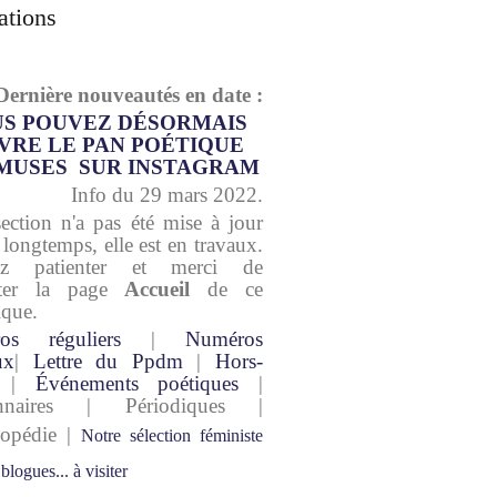
ations
Dernière nouveautés en date :
S POUVEZ DÉSORMAIS
VRE LE PAN POÉTIQUE
MUSES SUR INSTAGRAM
Info du 29 mars 2022.
section n'a pas été mise à jour
 longtemps, elle est en travaux.
lez patienter et merci de
lter la page
Accueil
de ce
ique.
os réguliers
|
Numéros
ux
|
Lettre du Ppdm
|
Hors-
|
Événements poétiques
|
onnaires | Périodiques |
lopédie |
Notre sélection féministe
 blogues... à visiter