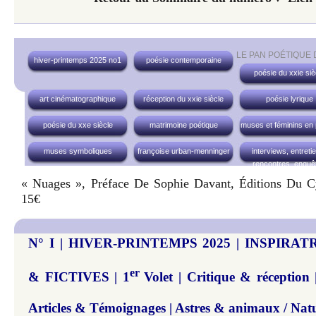
LE PAN POÉTIQUE
hiver-printemps 2025 no1
poésie contemporaine
poésie du xxie siè
art cinématographique
réception du xxie siècle
poésie lyrique
poésie du xxe siècle
matrimoine poétique
muses et féminins en
muses symboliques
françoise urban-menninger
interviews, entreti
rencontres, enquê
« Nuages », Préface De Sophie Davant, Éditions Du C
15€
N° I | HIVER-PRINTEMPS 2025 | INSPIRA
er
& FICTIVES | 1
Volet | Critique & réception 
Articles & Témoignages | Astres & animaux / Natu