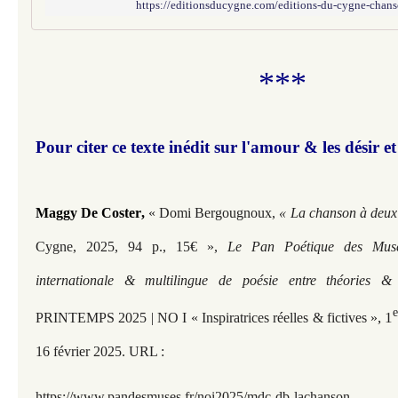
https://editionsducygne.com/editions-du-cygne-chan
***
Pour citer ce texte inédit sur l'amour & les désir et
Maggy De Coster
,
«
Domi Bergougnoux,
« La chanson à deu
Cygne, 2025, 94 p., 15€
»,
Le Pan Poétique des Muse
internationale & multilingue de poésie entre théories 
, 1
PRINTEMPS 2025 | NO I « Inspiratrices réelles & fictives »
16 février 2025. URL :
https://www.pandesmuses.fr/noi2025/mdc-db-lachanson