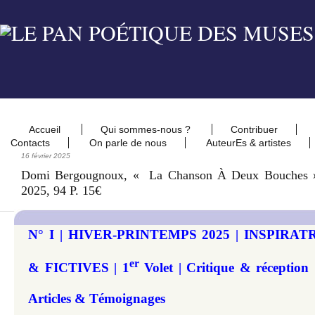
Accueil
Qui sommes-nous ?
Contribuer
Contacts
On parle de nous
AuteurEs & artistes
16 février 2025
Domi Bergougnoux, « La Chanson À Deux Bouches »
2025, 94 P. 15€
N° I | HIVER-PRINTEMPS 2025 | INSPIRA
er
& FICTIVES | 1
Volet | Critique & réception 
Articles & Témoignages