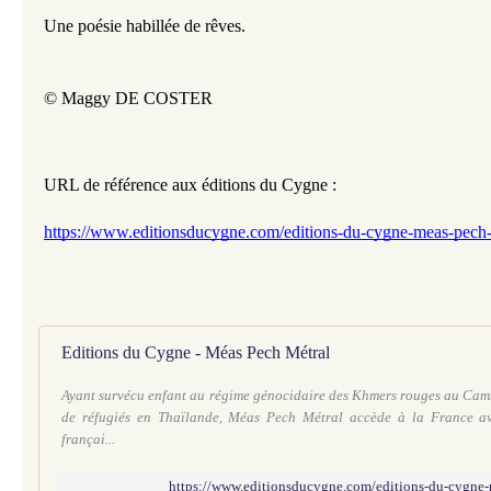
Une poésie habillée de rêves. 
© Maggy DE COSTER
URL de référence aux éditions du Cygne : 
https://www.editionsducygne.com/editions-du-cygne-meas-pech-
Editions du Cygne - Méas Pech Métral
Ayant survécu enfant au régime génocidaire des Khmers rouges au Cam
de réfugiés en Thaïlande, Méas Pech Métral accède à la France ave
françai...
https://www.editionsducygne.com/editions-du-cygne-