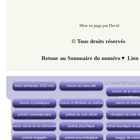
Mise en page par David
© Tous droits réservés
Retour au Sommaire du numéro▼ Lien 
LE PAN POÉTIQUE
hiver-printemps 2025 no1
muses au masculin
muses de la nature
zoopoétique
muses symboliques
muses et féminins en poésie
nature en poési
poésie contemporaine
poésie du xxie siècle
réception du xxie si
poésie vécue et-ou mémorielle
poésie psychique
poésie bucolique ou pa
poésie engagée
poésie psychologique
maggy de coste