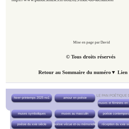
Mise en page par David
© Tous droits réservés
Retour au Sommaire du numéro▼ Lien 
LE PAN POÉTIQUE
hiver-printemps 2025 no1
amour en poésie
muses et féminins en
muses symboliques
muses au masculin
poésie contempora
poésie du xxie siècle
poésie vécue et-ou mémorielle
réception du xxie si