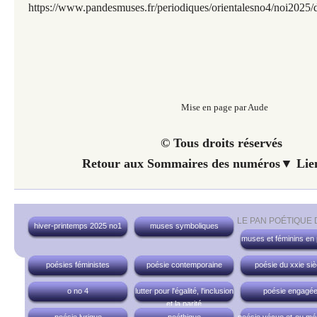
https://www.pandesmuses.fr/periodiques/orientalesno4/noi2025/
Mise en page par Aude
© Tous droits réservés
Retour aux Sommaires des numéros▼ Lien
LE PAN POÉTIQUE
hiver-printemps 2025 no1
muses symboliques
muses et féminins en
poésies féministes
poésie contemporaine
poésie du xxie siè
o no 4
lutter pour l'égalité, l'inclusion
poésie engagé
et la parité
poésie lyrique
poéthique
poésie vécue et-ou mé