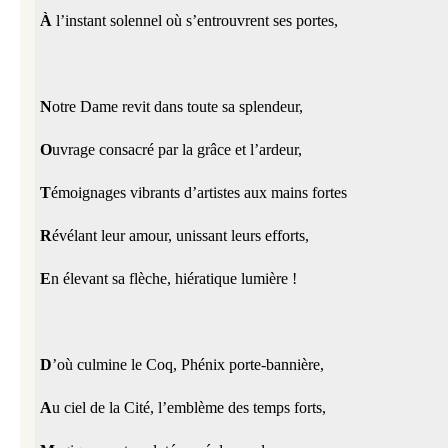
À 
l’instant solennel où s’entrouvrent ses portes,
N
otre Dame revit dans toute sa splendeur,
O
uvrage consacré par la grâce et l’ardeur,
T
émoignages vibrants d’artistes aux mains fortes
R
évélant leur amour, unissant leurs efforts,
E
n élevant sa flèche, hiératique lumière !
D
’où culmine le Coq, Phénix porte-bannière,
A
u ciel de la Cité, l’emblème des temps forts,