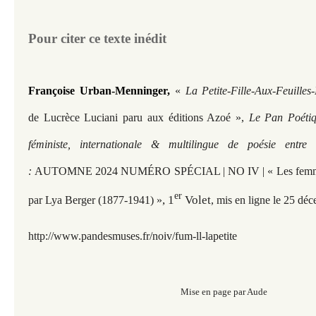
Pour citer ce texte inédit
Françoise Urban-Menninger,
«
La Petite-Fille-Aux-Feuilles
de Lucrèce Luciani paru aux éditions Azoé »,
Le Pan Poéti
féministe, internationale & multilingue de poésie entre
:
AUTOMNE 2024 NUMÉRO SPÉCIAL | NO IV | « Les femmes
er
, 1
Volet
par Lya Berger (1877-1941) »
, mis en ligne le 25 d
http://www.pandesmuses.fr/
noiv/fum-ll-lapetite
Mise en page par Aude