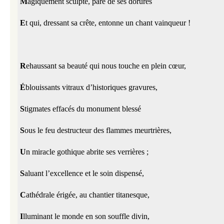
M
agiquement sculpté, paré de ses dorures
E
t qui, dressant sa crête, entonne un chant vainqueur !
R
ehaussant sa beauté qui nous touche en plein cœur,
É
blouissants vitraux d’historiques gravures,
S
tigmates effacés du monument blessé
S
ous le feu destructeur des flammes meurtrières,
U
n miracle gothique abrite ses verrières ;
S
aluant l’excellence et le soin dispensé,
C
athédrale érigée, au chantier titanesque,
I
lluminant le monde en son souffle divin,