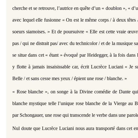
cherche et se retrouve, l’autrice en quête d’un « doublon », « d’u
avec lequel elle fusionne « On est le même corps / à deux têtes 
soeurs siamoises. » Et de poursuivre « Elle est cette vraie œuvre
pas / qui ne distrait pas/ avec du technicolor / et de la musique s
se situe dans cet « étant » évoqué par Heidegger, à la fois dans l’ê
y flotte à jamais insaisissable car, écrit Lucrèce Luciani « Je su
Belle / et sans cesse mes yeux / épient une rose / blanche. »
« Rose blanche », on songe à la Divine comédie de Dante qui 
blanche mystique telle l’unique rose blanche de la Vierge au B
par Schongauer, une rose qui transcende le verbe dans une parol
Nul doute que Lucrèce Luciani nous aura transporté dans cet ent