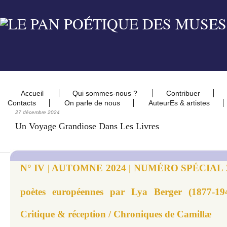
Accueil
Qui sommes-nous ?
Contribuer
Contacts
On parle de nous
AuteurEs & artistes
27 décembre 2024
Un Voyage Grandiose Dans Les Livres
N° IV | AUTOMNE 2024 | NUMÉRO SPÉCIAL 20
poètes européennes par Lya Berger (1877-19
Critique & réception / Chroniques de Camillæ