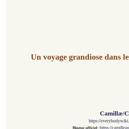
Un voyage grandiose dans les
Camillæ/C
https://everybodywik
https://camille
Blogue officiel :