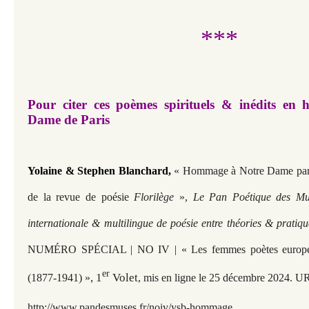
***
Pour citer ces poèmes spirituels & inédits e
Dame de Paris
Yolaine
&
Stephen Blanchard
,
« Hommage à Notre Dame par 
de la revue de poésie
Florilège
»,
Le Pan Poétique des Mus
internationale & multilingue de poésie entre théories & pratiqu
NUMÉRO SPÉCIAL | NO IV | « Les femmes poètes europée
er
, 1
Volet
(1877-1941) »
, mis en ligne le 25 décembre 2024. U
http://www.pandesmuses.fr/
noiv/ysb-hommage