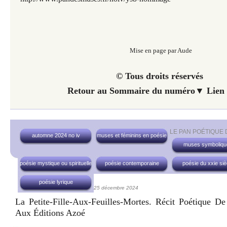
Mise en page par Aude
© Tous droits réservés
Retour au Sommaire du numéro▼ Lien 
LE PAN POÉTIQUE
automne 2024 no iv
muses et féminins en poésie
muses symboliqu
poésie mystique ou spirituelle
poésie contemporaine
poésie du xxie siè
poésie lyrique
25 décembre 2024
La Petite-Fille-Aux-Feuilles-Mortes. Récit Poétique D
Aux Éditions Azoé