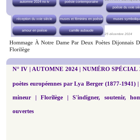
automne 2024 no iv
poésie contemporaine
poésie du xxie siè
réception du xxie siècle
muses et féminins en poésie
muses symboliqu
amour en poésie
camille aubaude
25 décembre 2024
Hommage À Notre Dame Par Deux Poètes Dijonnais D
Florilège
N° IV | AUTOMNE 2024 | NUMÉRO SPÉCIAL 20
poètes européennes par Lya Berger (1877-1941) |
mineur | Florilège | S'indigner, soutenir, h
ouvertes