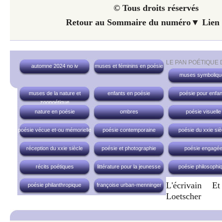
© Tous droits réservés
Retour au Sommaire du numéro▼ Lien 
LE PAN POÉTIQUE
automne 2024 no iv
muses et féminins en poésie
muses symboliqu
muses de la nature et
enfants en poésie
poésie pour enfan
zoopoétique
nature en poésie
ombres
poésie visuelle
poésie vécue et-ou mémorielle
poésie contemporaine
poésie du xxie siè
réception du xxie siècle
poésie et photographie
poésie engagé
récits poétiques
littérature pour la jeunesse
poésie philosophi
L'écrivain E
poésie philanthropique
françoise urban-menninger
Loetscher