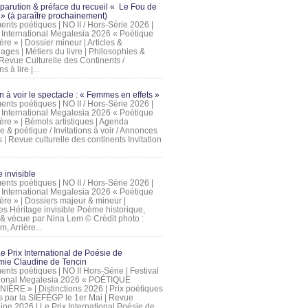
 parution & préface du recueil « Le Fou de
» (à paraître prochainement)
nts poétiques | NO II / Hors-Série 2026 |
l International Megalesia 2026 « Poétique
ère » | Dossier mineur | Articles &
ages | Métiers du livre | Philosophies &
Revue Culturelle des Continents /
ns à lire |...
on à voir le spectacle : « Femmes en effets »
nts poétiques | NO II / Hors-Série 2026 |
l International Megalesia 2026 « Poétique
ère » | Bémols artistiques | Agenda
ue & poétique / Invitations à voir / Annonces
 | Revue culturelle des continents Invitation
 invisible
nts poétiques | NO II / Hors-Série 2026 |
l International Megalesia 2026 « Poétique
ière » | Dossiers majeur & mineur |
ges Héritage invisible Poème historique,
e & vécue par Nina Lem © Crédit photo :
, Arrière...
Le Prix International de Poésie de
mie Claudine de Tencin
nts poétiques | NO II Hors-Série | Festival
tional Megalesia 2026 « POÉTIQUE
IÈRE » | Distinctions 2026 | Prix poétiques
és par la SIÉFÉGP le 1er Mai | Revue
ine 2026 | Le Prix International Poésie de