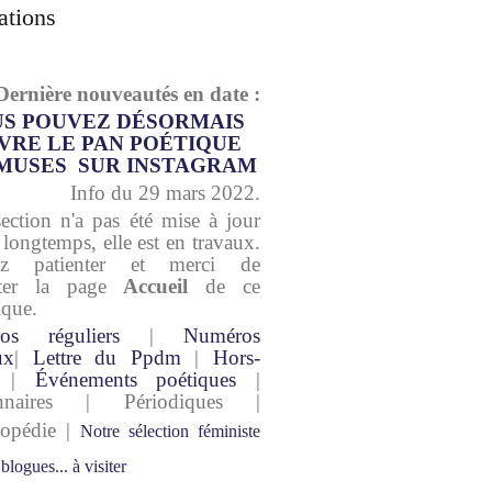
ations
Dernière nouveautés en date :
S POUVEZ DÉSORMAIS
VRE LE PAN POÉTIQUE
MUSES SUR INSTAGRAM
Info du 29 mars 2022.
section n'a pas été mise à jour
 longtemps, elle est en travaux.
lez patienter et merci de
lter la page
Accueil
de ce
ique.
os réguliers
|
Numéros
ux
|
Lettre du Ppdm
|
Hors-
|
Événements poétiques
|
onnaires | Périodiques |
lopédie |
Notre sélection féministe
 blogues... à visiter