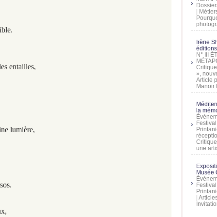
Dossier
| Métier
Pourquoi
photogra
ble.
Irène Sh
éditions
N° III
MÉTAPO
s entailles,
Critique
», nouve
Article
Manoir D
Méditer
la mémo
Événeme
Festiva
ine lumière,
Printani
récepti
Critique
une artis
Exposit
Musée C
Événeme
sos.
Festiva
Printani
| Artic
Invitati
ux,