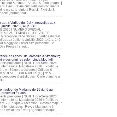
s majeur & mineur | Articles & témoignages |
s du livre | Revue culturelle des continents
 je me suis jointe à Resistir ? Article &
phie (fournie) par...
raer, « Vertige du réel », nouvelles aux
 Unicité, 2026, 141 p. 14€
 ÉTÉ 2026 | NUMÉRO SPÉCIAL «
ÉSIE AU FÉMININ », 1ER VOLET |
 & réception Irène Shraer, « Vertige du réel
lles aux éditions Unicité, 2026, 141 p. 14€
 par Maggy de Coster Site personnel Le
es Poètes Il s’agit...
ranée en échos : de Marseille à Strasbourg,
ire des origines selon Linda Moufadil
nts poétiques | NO II / Hors-Série 2026 |
l International Megalesia 2026 « Poétique
ère » | Bémols artistiques | Critique &
on & REVUE ORIENTALES (O) | N° 5-1 |
s poétiques & artistiques | Carte blanche à
te...
ion autour de Madame de Sévigné au
arnavalet à Paris
nts poétiques | NO II / Hors-Série 2026 |
l International Megalesia 2026 « Poétique
ère » | Critique & réception | Dossier majeur
les & témoignages | Revue Matrimoine |
ons / Invitations à voir | Agenda artistique...