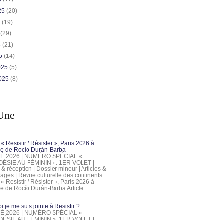
025
(20)
5
(19)
5
(29)
5
(21)
25
(14)
2025
(5)
2025
(8)
Une
 « Resistir / Résister », Paris 2026 à
tive de Rocío Durán-Barba
 ÉTÉ 2026 | NUMÉRO SPÉCIAL «
ÉSIE AU FÉMININ », 1ER VOLET |
 & réception | Dossier mineur | Articles &
ages | Revue culturelle des continents
 « Resistir / Résister », Paris 2026 à
tive de Rocío Durán-Barba Article...
 je me suis jointe à Resistir ?
 ÉTÉ 2026 | NUMÉRO SPÉCIAL «
ÉSIE AU FÉMININ », 1ER VOLET |