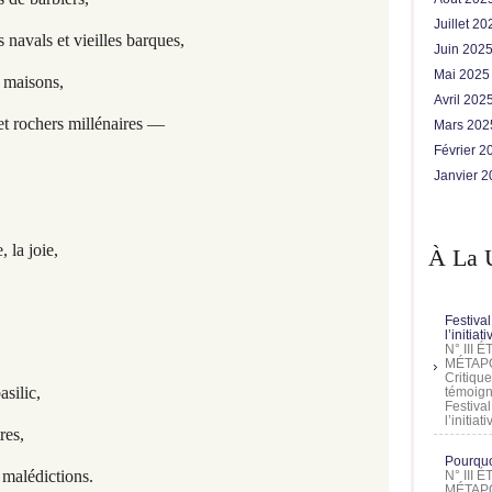
Juillet 2
 navals et vieilles barques,
Juin 202
Mai 202
 maisons,
Avril 202
 et rochers millénaires —
Mars 20
Février 
Janvier 
 la joie,
À La 
Festival
l’initia
N° III
MÉTAPO
Critique
asilic,
témoign
Festival
l’initia
res,
Pourquoi
 malédictions.
N° III
MÉTAPO