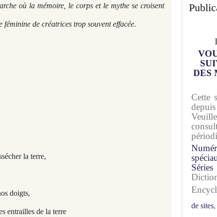
Public
rche où la mémoire, le corps et le mythe se croisent
 féminine de créatrices trop souvent effacée.
VOU
SUI
DES 
Cette 
depuis
Veuil
consu
périod
Numér
sécher la terre,
spécia
Séries
Dicti
Encyc
nos doigts,
de sites,
s entrailles de la terre