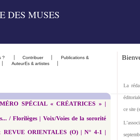
Bienv
s ?
Contribuer
Publications &
AuteurEs & artistes
La rédac
éditoria
 NUMÉRO SPÉCIAL « CRÉATRICES » |
ce site 
.. / Florilèges | Voix/Voies de la sororité
L’asso
sie & REVUE ORIENTALES (O) | N° 4-1 |
septemb