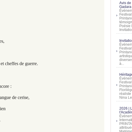
Avis de
Gadara 
Événeme
Festiva
Printani
témoign
Poésie 
Invitatio
Invitati
es,
Événeme
Festiva
Printani
artistiq
diverses
 et cheffes de guerre.
à...
Héritage
Événeme
Festiva
core :
Printan
Florilè
réalist
angue de cerise,
Nina Lem
cien
2026 | 
l'Acadé
Événeme
.
Interna
PRINTAN
attribu
Matrimo