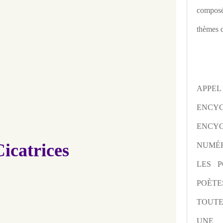
composé
thèmes d
APPE
ENCY
ENCYC
icatrices
NUMÉR
LES P
POÈTE
TOUTE
UNE 