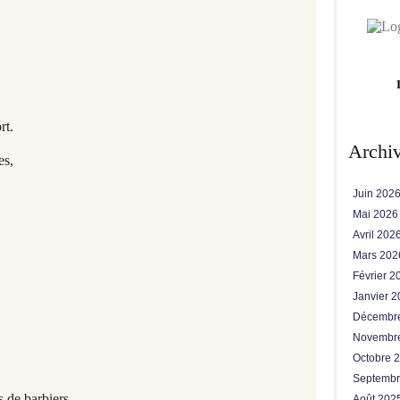
rt.
Archi
es,
Juin 202
Mai 202
Avril 202
Mars 20
Février 
Janvier 
Décembr
Novembr
Octobre 
Septemb
 de barbiers,
Août 202