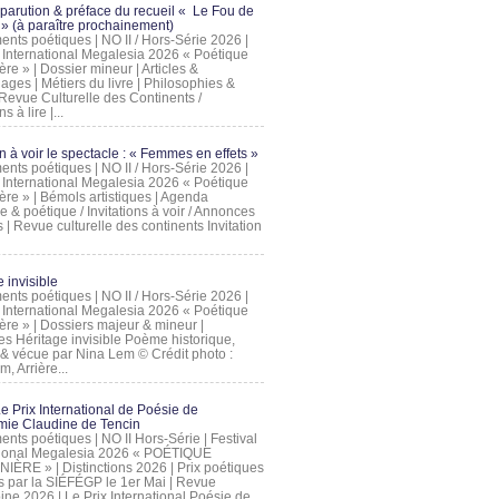
 parution & préface du recueil « Le Fou de
» (à paraître prochainement)
nts poétiques | NO II / Hors-Série 2026 |
l International Megalesia 2026 « Poétique
ère » | Dossier mineur | Articles &
ages | Métiers du livre | Philosophies &
Revue Culturelle des Continents /
ns à lire |...
on à voir le spectacle : « Femmes en effets »
nts poétiques | NO II / Hors-Série 2026 |
l International Megalesia 2026 « Poétique
ère » | Bémols artistiques | Agenda
ue & poétique / Invitations à voir / Annonces
 | Revue culturelle des continents Invitation
 invisible
nts poétiques | NO II / Hors-Série 2026 |
l International Megalesia 2026 « Poétique
ière » | Dossiers majeur & mineur |
ges Héritage invisible Poème historique,
e & vécue par Nina Lem © Crédit photo :
, Arrière...
Le Prix International de Poésie de
mie Claudine de Tencin
nts poétiques | NO II Hors-Série | Festival
tional Megalesia 2026 « POÉTIQUE
IÈRE » | Distinctions 2026 | Prix poétiques
és par la SIÉFÉGP le 1er Mai | Revue
ine 2026 | Le Prix International Poésie de