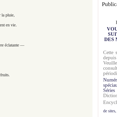
Public
 la pluie,
ent en vie.
VOU
SUI
DES 
ière éclatante —
Cette 
depuis
Veuil
consu
périod
fruits.
Numér
spécia
Séries
Dicti
Encyc
de sites,