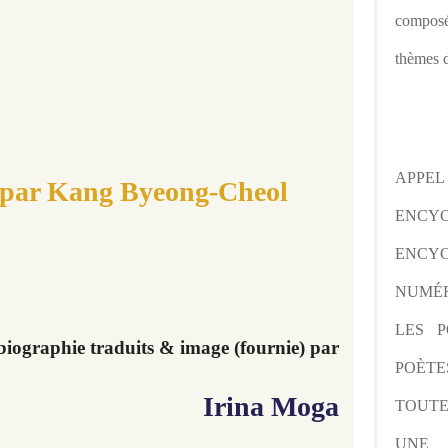
composé
thèmes d
APPE
par Kang Byeong-Cheol
ENCY
ENCYC
NUMÉR
LES P
iographie traduits & image (fournie) par
POÈTE
I
rina Moga
TOUTE
UNE 