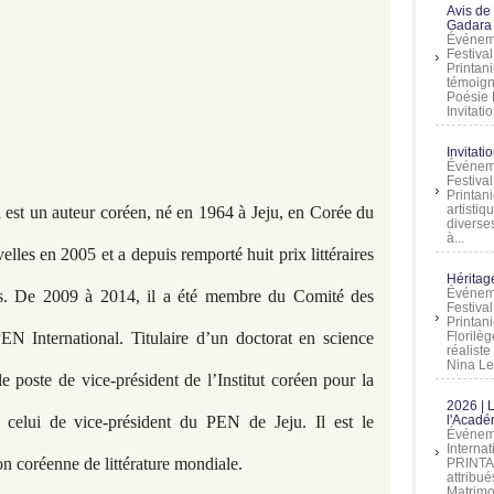
Avis de
Gadara 
Événeme
Festiva
Printani
témoign
Poésie 
Invitatio
Invitati
Événeme
Festiva
Printani
artistiq
st un auteur coréen, né en 1964 à Jeju, en Corée du
diverses
à...
elles en 2005 et a depuis remporté huit prix littéraires
Héritage
Événeme
es. De 2009 à 2014, il a été membre du Comité des
Festiva
Printan
N International. Titulaire d’un doctorat en science
Florilè
réalist
Nina Lem
le poste de vice-président de l’Institut coréen pour la
2026 | 
e celui de vice-président du PEN de Jeju. Il est le
l'Acadé
Événeme
Interna
on coréenne de littérature mondiale.
PRINTAN
attribu
Matrimo