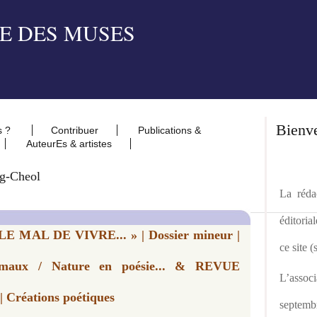
Bienv
s ?
Contribuer
Publications &
AuteurEs & artistes
g-Cheol
La rédac
éditoria
E MAL DE VIVRE... » | Dossier mineur |
ce site 
nimaux / Nature en poésie... & REVUE
L’asso
 Créations poétiques
septemb