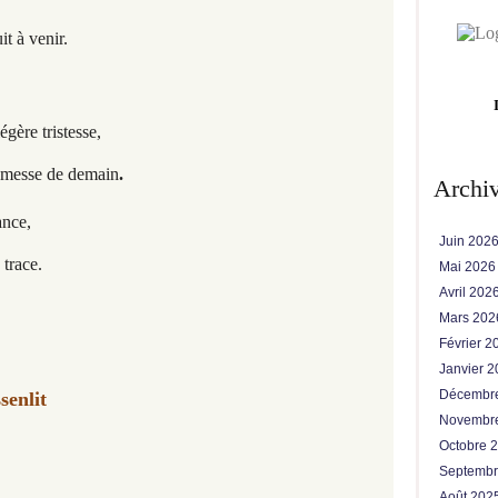
it à venir.
égère tristesse,
romesse de demain
.
Archi
ance,
Juin 202
 trace.
Mai 202
Avril 202
Mars 20
Février 
Janvier 
Décembr
senlit
Novembr
Octobre 
Septemb
Août 202