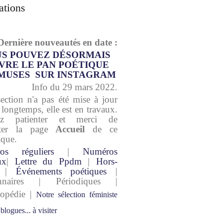
ations
Dernière nouveautés en date :
S POUVEZ DÉSORMAIS
VRE LE PAN POÉTIQUE
MUSES SUR INSTAGRAM
Info du 29 mars 2022.
section n'a pas été mise à jour
 longtemps, elle est en travaux.
lez patienter et merci de
lter la page
Accueil
de ce
ique.
os réguliers
|
Numéros
ux
|
Lettre du Ppdm
|
Hors-
|
Événements poétiques
|
onnaires | Périodiques |
lopédie |
Notre sélection féministe
 blogues... à visiter