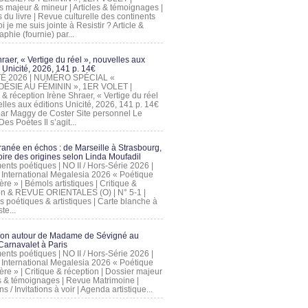
s majeur & mineur | Articles & témoignages |
s du livre | Revue culturelle des continents
 je me suis jointe à Resistir ? Article &
phie (fournie) par...
raer, « Vertige du réel », nouvelles aux
 Unicité, 2026, 141 p. 14€
 ÉTÉ 2026 | NUMÉRO SPÉCIAL «
ÉSIE AU FÉMININ », 1ER VOLET |
 & réception Irène Shraer, « Vertige du réel
lles aux éditions Unicité, 2026, 141 p. 14€
 par Maggy de Coster Site personnel Le
es Poètes Il s’agit...
ranée en échos : de Marseille à Strasbourg,
ire des origines selon Linda Moufadil
nts poétiques | NO II / Hors-Série 2026 |
l International Megalesia 2026 « Poétique
ère » | Bémols artistiques | Critique &
on & REVUE ORIENTALES (O) | N° 5-1 |
s poétiques & artistiques | Carte blanche à
te...
ion autour de Madame de Sévigné au
arnavalet à Paris
nts poétiques | NO II / Hors-Série 2026 |
l International Megalesia 2026 « Poétique
ère » | Critique & réception | Dossier majeur
les & témoignages | Revue Matrimoine |
ons / Invitations à voir | Agenda artistique...