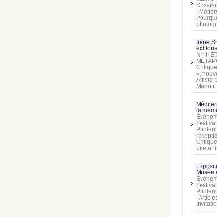
Dossier
| Métier
Pourquoi
photogra
Irène Sh
éditions
N° III
MÉTAPO
Critique
», nouve
Article
Manoir D
Méditer
la mémo
Événeme
Festiva
Printani
récepti
Critique
une artis
Exposit
Musée C
Événeme
Festiva
Printani
| Artic
Invitati