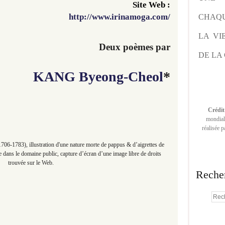
Site Web :
http://www.irinamoga.com/
CHAQU
LA VI
Deux poèmes par
DE LA 
KANG Byeong-Cheol
*
Crédit
mondiale
réalisée 
06-1783), illustration d'une nature morte de pappus & d’aigrettes de
e dans le domaine public, capture d’écran d’une image libre de droits
trouvée sur le Web.
Reche