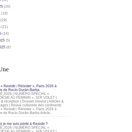
025
(20)
5
(19)
5
(29)
5
(21)
25
(14)
2025
(5)
2025
(8)
Une
 « Resistir / Résister », Paris 2026 à
tive de Rocío Durán-Barba
 ÉTÉ 2026 | NUMÉRO SPÉCIAL «
ÉSIE AU FÉMININ », 1ER VOLET |
 & réception | Dossier mineur | Articles &
ages | Revue culturelle des continents
 « Resistir / Résister », Paris 2026 à
tive de Rocío Durán-Barba Article...
 je me suis jointe à Resistir ?
 ÉTÉ 2026 | NUMÉRO SPÉCIAL «
ÉSIE AU FÉMININ », 1ER VOLET |