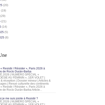
025
(20)
5
(19)
5
(29)
5
(21)
25
(14)
2025
(5)
2025
(8)
Une
 « Resistir / Résister », Paris 2026 à
tive de Rocío Durán-Barba
 ÉTÉ 2026 | NUMÉRO SPÉCIAL «
ÉSIE AU FÉMININ », 1ER VOLET |
 & réception | Dossier mineur | Articles &
ages | Revue culturelle des continents
 « Resistir / Résister », Paris 2026 à
tive de Rocío Durán-Barba Article...
 je me suis jointe à Resistir ?
 ÉTÉ 2026 | NUMÉRO SPÉCIAL «
ÉSIE AU FÉMININ », 1ER VOLET |