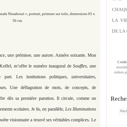
CHAQU
afa Nissabouri », portrait, peinture sur toile, dimensions 65 x
LA VI
50 cm.
DE LA 
nce, une prémisse, une aurore. Années soixante. Mon
Crédit
e Koffel, m’offre le numéro inaugural de
Souffles
, une
mondiale
réalisée 
 part. Les institutions politiques, universitaires,
ours. Une déflagration de mots, de concepts, de
Reche
fre dès sa première parution. Il circule, comme un
sements scolaires. Je lis, en parallèle,
Les Illuminations
oète visionnaire a trouvé ses véritables complices. Le