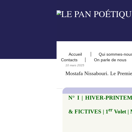
Accueil
Qui sommes-nou
Contacts
On parle de nous
10 mars 2025
Mostafa Nissabouri. Le Premi
N° I | HIVER-PRINTE
er
& FICTIVES | 1
Volet |