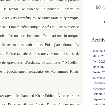
orcisme
de Mostafa Nissabouri, paru dans le premier
. Je scande. Je cadence. Je ponctue. J’écarte les
ille les vers hermétiques. Je sauvegarde la rythmique.
rive. Oralité thérapeutique. Après tout, les sorciers se
die. Résonance lointaine. Traumatisme historique.
Archi
 bleue, marine, cathartique. Puis, j’abandonne. Le
Juin 202
e. Poème tailladé de blessures, de meurtrissures, de
Mai 202
Avril 202
é de gravelures, d’ordures, de souillures ? Rébellion
Mars 20
te irréductiblement réfractaire de Mohammed Khair-
Février 
Janvier 
Décembr
Novembr
Octobre 
oscope
de Mohammed Khair-Eddine. À lire entre les
Septemb
ttres. Dans ses silences forcés. J’ai retiré deux petites
Août 202