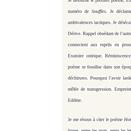
Je détourne le premier poème,
Ex
numéro de
Souffles
. Je déclame
ambivalences tactiques. Je déséca
Dérive. Rappel obsédant de l’autre 
connectent aux esprits en proso
Exutoire onirique. Réminiscence
poème se fossilise dans son époqu
déchirures. Pourquoi l’avoir lard
mêlée de transgression. Emprein
Eddine.
Je me résous à citer le poème
Hor
lignes, entre les mots, entre les le