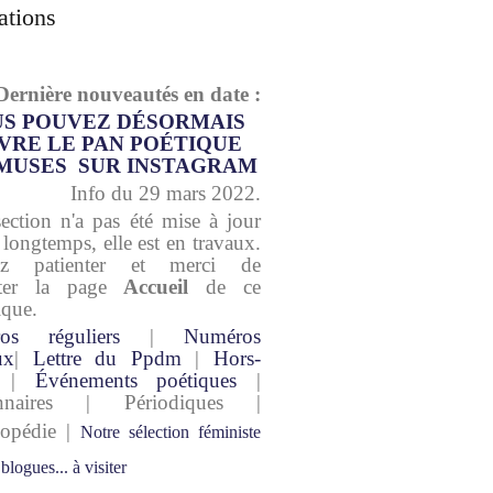
ations
Dernière nouveautés en date :
S POUVEZ DÉSORMAIS
VRE LE PAN POÉTIQUE
MUSES SUR INSTAGRAM
Info du 29 mars 2022.
section n'a pas été mise à jour
 longtemps, elle est en travaux.
lez patienter et merci de
lter la page
Accueil
de ce
ique.
os réguliers
|
Numéros
ux
|
Lettre du Ppdm
|
Hors-
|
Événements poétiques
|
onnaires | Périodiques |
lopédie |
Notre sélection féministe
 blogues... à visiter