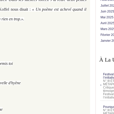
Juillet 2
Koffel nous disait :
« Un poème est achevé quand il
Juin 202
Mai 202
 rien en trop.».
Avril 202
Mars 20
Février 
Janvier 
À La 
ormis toi
Festival
l’initia
N° III
velle d'hyène
MÉTAPO
Critique
témoign
Festival
l’initia
Pourquoi
he
N° III
MÉTAPO