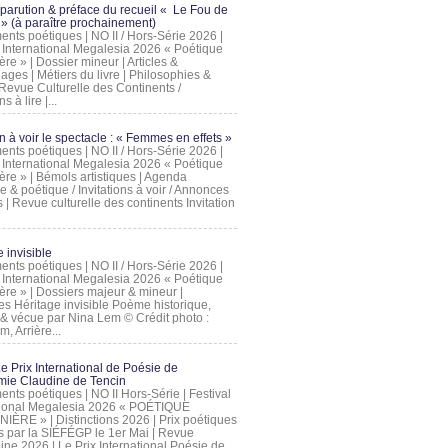
 parution & préface du recueil « Le Fou de
» (à paraître prochainement)
nts poétiques | NO II / Hors-Série 2026 |
l International Megalesia 2026 « Poétique
ère » | Dossier mineur | Articles &
ages | Métiers du livre | Philosophies &
Revue Culturelle des Continents /
ns à lire |...
on à voir le spectacle : « Femmes en effets »
nts poétiques | NO II / Hors-Série 2026 |
l International Megalesia 2026 « Poétique
ère » | Bémols artistiques | Agenda
ue & poétique / Invitations à voir / Annonces
 | Revue culturelle des continents Invitation
 invisible
nts poétiques | NO II / Hors-Série 2026 |
l International Megalesia 2026 « Poétique
ière » | Dossiers majeur & mineur |
ges Héritage invisible Poème historique,
e & vécue par Nina Lem © Crédit photo :
, Arrière...
Le Prix International de Poésie de
mie Claudine de Tencin
nts poétiques | NO II Hors-Série | Festival
tional Megalesia 2026 « POÉTIQUE
IÈRE » | Distinctions 2026 | Prix poétiques
és par la SIÉFÉGP le 1er Mai | Revue
ine 2026 | Le Prix International Poésie de