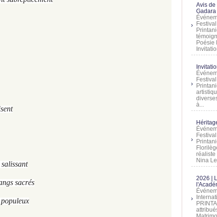
Avis de
Gadara 
Événeme
Festiva
Printani
témoign
Poésie 
Invitatio
Invitati
Événeme
Festiva
Printani
artistiq
diverses
à...
sent
Héritage
Événeme
Festiva
Printan
Florilè
réalist
Nina Lem
salissant
2026 | 
angs sacrés
l'Acadé
Événeme
Interna
e populeux
PRINTAN
attribu
Matrimo