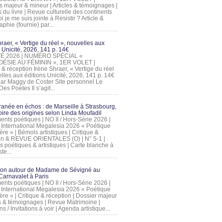
s majeur & mineur | Articles & témoignages |
s du livre | Revue culturelle des continents
 je me suis jointe à Resistir ? Article &
phie (fournie) par...
raer, « Vertige du réel », nouvelles aux
 Unicité, 2026, 141 p. 14€
 ÉTÉ 2026 | NUMÉRO SPÉCIAL «
ÉSIE AU FÉMININ », 1ER VOLET |
 & réception Irène Shraer, « Vertige du réel
lles aux éditions Unicité, 2026, 141 p. 14€
 par Maggy de Coster Site personnel Le
es Poètes Il s’agit...
ranée en échos : de Marseille à Strasbourg,
ire des origines selon Linda Moufadil
nts poétiques | NO II / Hors-Série 2026 |
l International Megalesia 2026 « Poétique
ère » | Bémols artistiques | Critique &
on & REVUE ORIENTALES (O) | N° 5-1 |
s poétiques & artistiques | Carte blanche à
te...
ion autour de Madame de Sévigné au
arnavalet à Paris
nts poétiques | NO II / Hors-Série 2026 |
l International Megalesia 2026 « Poétique
ère » | Critique & réception | Dossier majeur
les & témoignages | Revue Matrimoine |
ons / Invitations à voir | Agenda artistique...