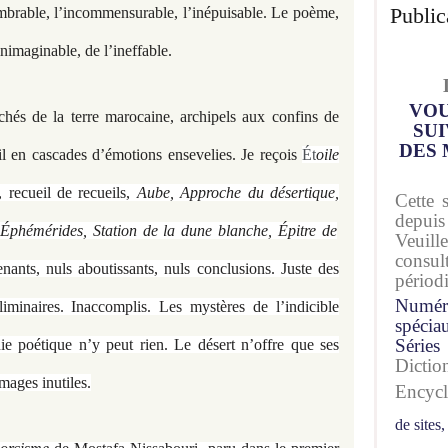
Public
mbrable, l’incommensurable, l’inépuisable. Le poème,
inimaginable, de l’ineffable.
VOU
chés de la terre marocaine, archipels aux confins de
SUI
DES 
il en cascades d’émotions ensevelies. Je reçois
Ét
oile
 recueil de recueils,
Aube, Approche du désertique,
Cette 
depuis
 Éphémérides, Station de la dune blanche, Épitre de
Veuil
consu
tenants, nuls aboutissants, nuls conclusions. Juste des
périod
Numér
iminaires. Inaccomplis. Les mystères de l’indicible
spécia
Séries
e poétique n’y peut rien. Le désert n’offre que ses
Dicti
mages inutiles.
Encyc
de sites,