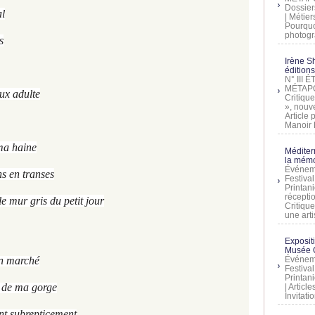
Dossier
al
| Métier
Pourquoi
photogra
s
Irène Sh
éditions
N° III
MÉTAPO
ux adulte
Critique
», nouve
Article
Manoir D
ma haine
Méditer
la mémo
Événeme
ns en transes
Festiva
Printani
récepti
e mur gris du petit jour
Critique
une artis
Exposit
Musée C
on marché
Événeme
Festiva
Printani
e de ma gorge
| Artic
Invitati
t subrepticement