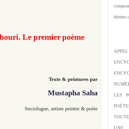
composé
thèmes d
bouri. Le premier poème
APPE
ENCY
ENCYC
Texte & peintures par
NUMÉR
Mustapha Saha
LES P
POÈTE
Sociologue, artiste peintre & poète
TOUTE
UNE 