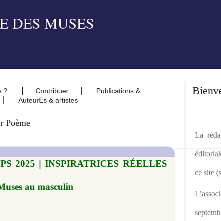
Bienv
s ?
Contribuer
Publications &
AuteurEs & artistes
er Poème
La rédac
éditoria
MPS 2025 | INSPIRATRICES RÉELLES
ce site 
 Muses au masculin
L’asso
septemb