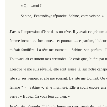
« Qui…moi ?
Sabine, l’entendis-je répondre. Sabine, votre voisine. »
J’avais l’impression d’être dans un rêve. Il y avait ce prénom
femme inconnue. Inconnue… et pourtant…ce parfum, l’odeur
m’était familière. La tête me tournait… Sabine, son parfum
Tout vacillait et surtout mes certitudes. Je crois que j’ai fini par
Lorsque je me suis réveillé, elle était assise là, sur notre cana
tête sur ses genoux et elle me souriait. La tête me tournait. Où é
femme ? « Sabine », ai-je murmuré. Elle a souri encore une
verre : « Buvez. Ḉa vous fera du bien. »
Je n’ai rien répondu. J’ai bu le breuvage sans savoir de quoi il s