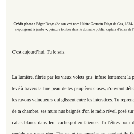
Crédit photo :
Edgar Degas (de son vrai nom Hilaire Germain Edgar de Gas, 1834-
s'épongeant la jambe », peinture tombée dans le domaine public, capture d'écran de l
C'est aujourd’hui. Tu le sais.
La lumière, filtrée par les vieux volets gris, infuse lentement la 
levé à travers la fine peau de tes paupières closes, s'ouvrant dél
les rayons vainqueurs qui glissent entre les interstices. Tu repre
de ta chambre, ses murs nus baignés d'or, le radio réveil posé sur 
callas blancs dans leur cache-pot en faïence. Tu t'étires pour 
semble ne peser rien. Tes os et tes muscles se seraient-ils fai