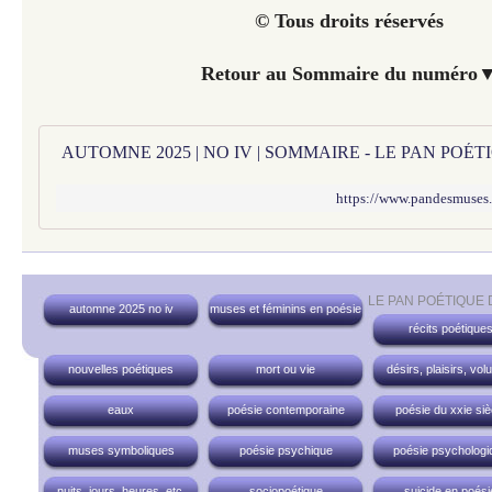
© Tous droits réservés
Retour au Sommaire du numéro
AUTOMNE 2025 | NO IV | SOMMAIRE - LE PAN POÉ
https://www.pandesmuses
LE PAN POÉTIQUE
automne 2025 no iv
muses et féminins en poésie
récits poétique
nouvelles poétiques
mort ou vie
désirs, plaisirs, vol
eaux
poésie contemporaine
poésie du xxie siè
muses symboliques
poésie psychique
poésie psychologi
nuits, jours, heures, etc.
sociopoétique
suicide en poési