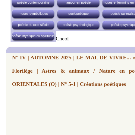
poésie contemporaine
amour en poésie
muses et féminins en
muses symboliques
sociopoétique
poésie surréalis
poésie du xxie siècle
poésie psychologique
poésie psychiqu
poésie mystique ou spirituelle
Cheol
N° IV | AUTOMNE 2025 | LE MAL DE VIVRE... » |
Florilège | Astres & animaux / Nature en p
ORIENTALES (O) | N° 5-1 | Créations poétiques