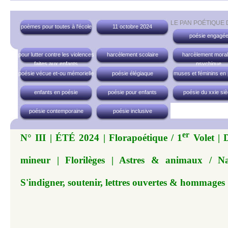
LE PAN POÉTIQUE
poèmes pour toutes à l'école
11 octobre 2024
poésie engagé
pour lutter contre les violences
harcèlement scolaire
harcèlement moral
faites aux enfants
psychique
poésie vécue et-ou mémorielle
poésie élégiaque
muses et féminins en
enfants en poésie
poésie pour enfants
poésie du xxie siè
poésie contemporaine
poésie inclusive
er
N° III | ÉTÉ 2024 | Florapoétique / 1
Volet | 
mineur | Florilèges | Astres & animaux / Na
S'indigner, soutenir, lettres ouvertes & hommages