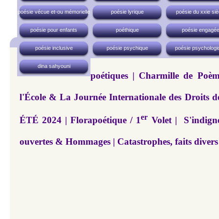
poésie vécue et-ou mémorielle
poésie lyrique
poésie du xxie siè
poésie pour enfants
poéthique
poésie engagé
poésie inclusive
poésie psychique
poésie psychologi
dina sahyouni
poétiques | Charmille de Poè
l'École & La Journée Internationale des Droits de
er
ÉTÉ 2024 | Florapoétique / 1
Volet | S'indigner
ouvertes & Hommages | Catastrophes, faits divers 