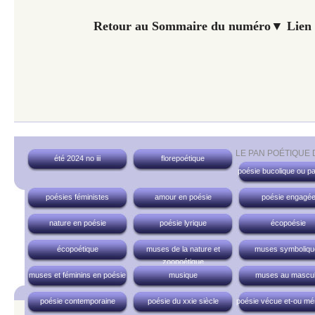
Retour au Sommaire du numéro▼ Lien 
LE PAN POÉTIQUE
été 2024 no iii
florepoétique
poésie bucolique ou pa
poésies féministes
amour en poésie
poésie engagé
nature en poésie
poésie lyrique
écopoésie
écopoétique
muses de la nature et
muses symboliqu
zoopoétique
muses et féminins en poésie
musique
muses au mascul
poésie contemporaine
poésie du xxie siècle
poésie vécue et-ou mé