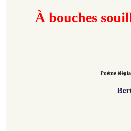
À bouches souil
Poème élégi
Ber