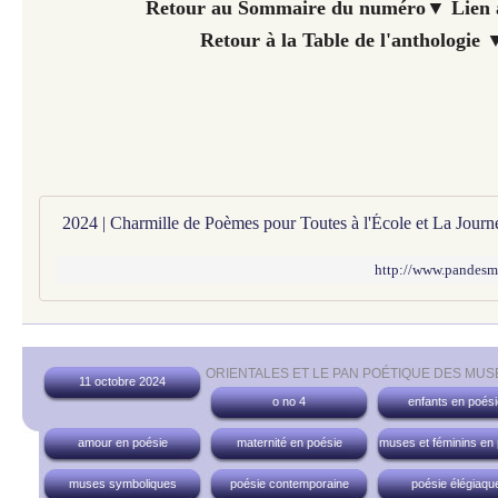
Retour au Sommaire du numéro▼
Lien 
Retour à la Table de l'anthologie 
http://www.pandesm
ORIENTALES ET LE PAN POÉTIQUE DES MUS
11 octobre 2024
o no 4
enfants en poési
amour en poésie
maternité en poésie
muses et féminins en
muses symboliques
poésie contemporaine
poésie élégiaqu