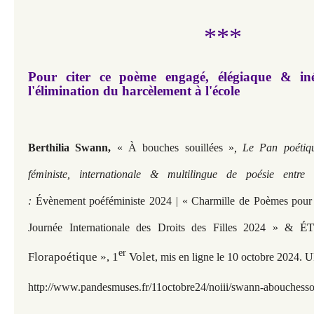
***
Pour citer ce poème engagé, élégiaque & iné
l'élimination du harcèlement à l'école
Berthilia Swann,
« À bouches souillées »
,
Le Pan poétiq
féministe, internationale & multilingue de poésie entre
:
Évènement poéféministe 2024 | «
Charmille de Poèmes pour
ÉT
Journée Internationale des Droits des Filles 2024 » &
er
Florapoétique », 1
Volet
,
mis en ligne le 10 octobre 2
024. U
http://www.pandesmuses.fr/
11octobre24/noiii/swann-abouchesso