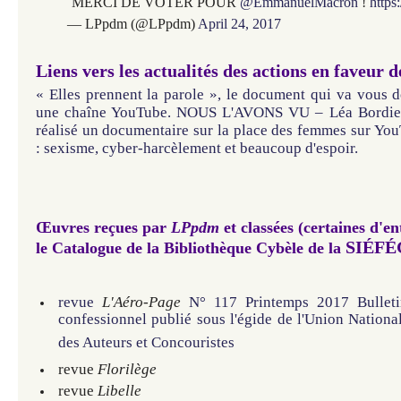
MERCI DE VOTER POUR
@EmmanuelMacron
!
https
— LPpdm (@LPpdm)
April 24, 2017
Liens vers les actualités des actions en faveur
« Elles prennent la parole », le docu
ment
qui va vous d
une chaîne YouTube.
NOUS L'AVONS VU – Léa Bordier 
réalisé un documentaire sur la place des femmes sur Y
: sexisme, cyber-harcèlement et beaucoup d'espoir.
Œuvres reçues par
LPpdm
et classées (certaines d'en
SI
É
F
É
le Catalogue de la Bibliothèque Cybèle
de la
revue
L'Aéro-Page
N° 117 Printemps 2017 Bulleti
confessionnel publié sous l'égide de l'Union Nationa
des Auteurs et Concouristes
revue
Florilège
revue
Libelle