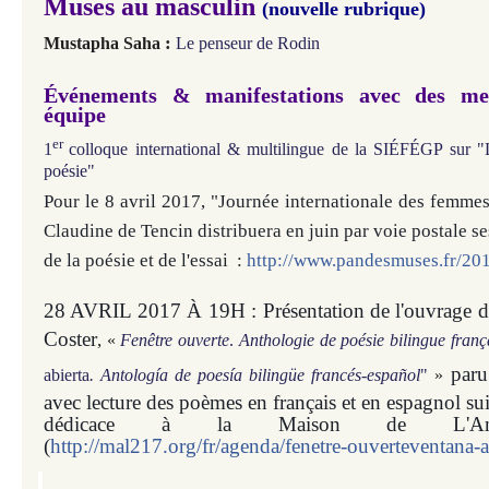
Muses au masculin
(nouvelle rubrique)
:
Mustapha Saha
Le penseur de Rodin
Événements & manifestations avec des m
équipe
er
1
colloque international & multilingue
de la SIÉFÉGP
sur "
poésie"
Pour le 8 avril 2017, "Journée internationale des femme
Claudine de Tencin distribuera en juin par voie postale se
de la poésie et de l'essai :
http://www.pandesmuses.fr/201
28 AVRIL 2017 À 19H : Présentation de l'ouvrage d
Coster
,
«
Fenêtre ouverte
.
Anthologie de poésie bilingue franç
paru
abierta
. Antología de poesía bilingüe francés-español
"
»
avec lecture des poèmes en français et en espagnol su
dédicace
à la Maison de L'Améri
(
http://mal217.org/fr/agenda/fenetre-ouverteventana-a