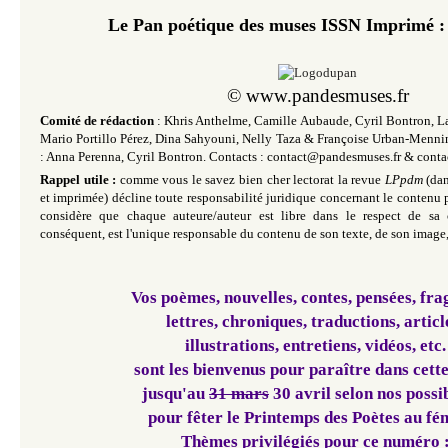
Le Pan poétique des muses ISSN
Imprimé 
©
www.pandesmuses.fr
Comité de rédaction
: Khris Anthelme, Camille Aubaude, Cyril Bontron, L
Mario Portillo Pérez,
Dina Sahyouni,
Nelly Taza
& Françoise Urban-Mennin
: Anna Perenna, Cyril Bontron.
Contacts :
contact@pandesmuses.fr &
conta
Rappel utile :
comme vous le savez bien cher lectorat la revue
LPpdm
(da
et imprimée)
décline toute responsabilité juridique concernant le contenu p
considère que chaque auteure/auteur est libre dans le respect de sa 
conséquent, est l'unique responsable du contenu de son texte, de son image,
Vos poèmes, nouvelles, contes, pensées, fra
lettres, chroniques, traductions, articl
illustrations, entretiens, vidéos, etc.
sont les bienvenus
pour paraître dans cett
jusqu'au
31 mars
30 avril selon nos possib
pour fêter le Printemps des Poètes au fé
Thèmes privilégiés pour ce numéro 