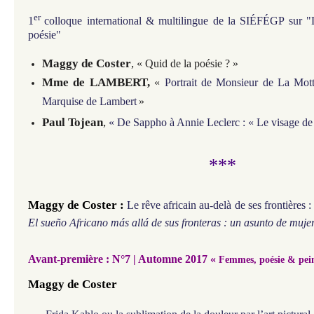
er
1
colloque international & multilingue
de la SIÉFÉGP
sur "
poésie"
Maggy de Coster
,
« Quid de la poésie ? »
Mme de LAMBERT,
«
Portrait de Monsieur de La Mot
Marquise de Lambert
»
Paul Tojean
,
«
De Sappho à Annie Leclerc : « Le visage de
***
Maggy de Coster
:
Le rêve africain au-delà de ses frontières 
El sueño Africano más allá de sus fronteras : un asunto de muje
Avant-première
: N°7 | Automne 2017
«
Femmes, poésie & pei
Maggy de Coster