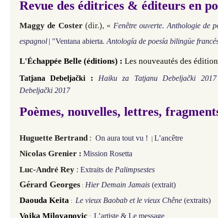
Revue des éditrices & éditeurs en po
Maggy de Coster
(dir.),
«
Fenêtre ouverte
.
Anthologie de po
espagnol
| "Ventana abierta
. Antología de poesía bilingüe francé
L'Échappée Belle (éditions) :
Les nouveautés des éditio
:
Tatjana Debeljački
Haiku za Tatjanu Debeljački 2017
Debeljački 2017
Poèmes, nouvelles, lettres, fragment
Huguette Bertrand
:
On aura tout vu !
L’ancêtre
|
Nicolas Grenier
:
Mission Rosetta
Luc-André Rey
:
Extraits de
Palimpsestes
Gérard Georges
Hier Demain Jamais
(extrait)
:
Daouda Keita
Le vieux Baobab et le vieux Chêne
(extraits)
:
Vojka Milovanovic
L’artiste
&
Le message
: