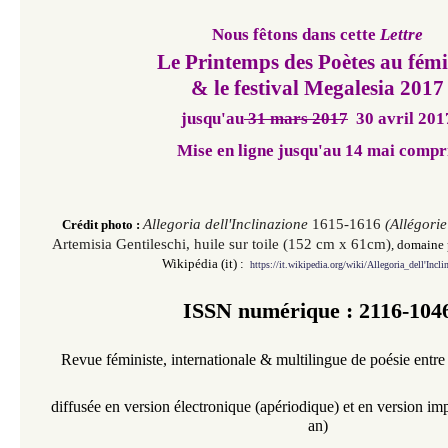
Nous fêtons dans cette
Lettre
Le Printemps des Poètes au fém
& le festival Megalesia 2017
jusqu'au
31 mars 2017
30 avril 201
Mise en ligne jusqu'au 14 mai compr
Allegoria dell'Inclinazione
1615-1616
(Allégorie
Crédit photo :
Artemisia Gentileschi, huile sur toile (152 cm x 61cm)
,
domaine p
Wikipédia (it) :
https://it.wikipedia.org/wiki/Allegoria_dell'Incli
ISSN numérique : 2116-104
Revue féministe,
internationale &
multilingue
de poésie entre
diffusée en version électronique
(
apériodique
)
et en version im
an)