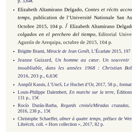
p. 3,64€
Elizabeth Altamirano Delgado,
Contes et récits accr
temps
, publication de l’Université Nationale San A
/
Octobre 2015, 104 p.
Elizabeth Altamirano Delga
colgados en el perchero del tiempo
,
Editorial Univ
Agustín de Arequipa, octubre de 2015, 104 p.
É
Brigitte Brami,
Miracle de Jean Genêt
, L’
carlate 2015, 197 
Jeanne Guizard
, Un homme au cœur
.
Un souvenir 
inoubliable, dans les années 1968 : Christian Bo
2016, 203 p., 6,63€
Annpôl Kassis,
L’UneS
, Le Huchet d’Or, 2017, 58 p., format
Louis-Philippe Dalembert,
En marche sur la terre
, Éditio
131 p., 15€
Rocío Durán-Barba,
Regards croisés/Miradas cruzadas
,
2016, 238 p., 15€
Christophe Schaeffer,
aImer à quatre temps
, préface de Wer
Librécrit, coll. « Hors collection », 2017, 82 p.