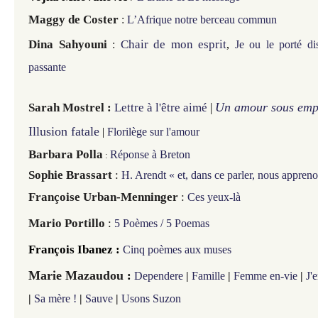
Maggy de Coster
:
L’Afrique notre berceau commun
Dina Sahyouni
Chair de mon esprit
:
,
Je ou le porté di
passante
Un amour sous emp
Sarah Mostrel
:
Lettre à l'être aimé
|
Illusion fatale
|
Florilège sur l'amour
Barbara Polla
Réponse à Breton
:
Sophie Brassart
:
H. Arendt «
et, dans ce parler, nous appren
Françoise Urban-Menninger
:
Ces yeux-là
Mario Portillo
:
5 Poèmes / 5 Poemas
François Ibanez :
Cinq poèmes aux muses
Marie Mazaudou
:
Dependere
|
Famille
|
Femme en-vie
|
J'
|
Sa mère !
|
Sauve
|
Usons Suzon