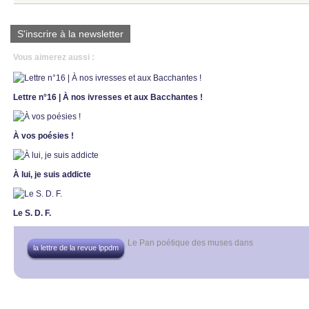
S'inscrire à la newsletter
Vous aimerez aussi :
Lettre n°16 | À nos ivresses et aux Bacchantes !
À vos poésies !
À lui, je suis addicte
Le S. D. F.
Le Pan poétique des muses
dans
la lettre de la revue lppdm