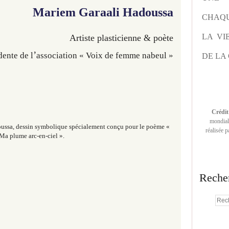
Mariem Garaali Hadoussa
CHAQU
LA VI
Artiste plasticienne & poète
’
dente de l
association « Voix de femme nabeul »
DE LA 
Crédit
mondiale
ussa, dessin symbolique spécialement conçu pour le poème «
réalisée 
Ma plume arc-en-ciel ».
Reche