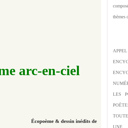
composé
thèmes d
APPE
ENCY
e arc-en-ciel
ENCYC
NUMÉR
LES P
POÈTE
TOUTE
Écopoème & dessin inédits de
UNE 