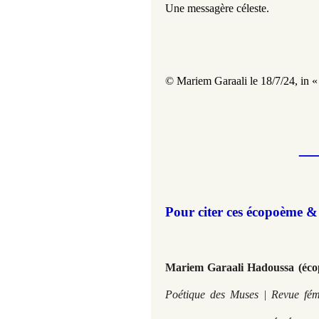
Une messagère céleste.
© Mariem Garaali le 18/7/24, i
n 
_
Pour citer ces écopoème & 
Mariem Garaali Hadoussa (éco
Poétique des Muses | Revue fémi