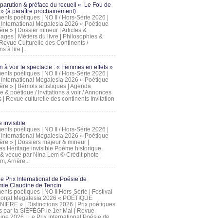
 parution & préface du recueil « Le Fou de
» (à paraître prochainement)
nts poétiques | NO II / Hors-Série 2026 |
l International Megalesia 2026 « Poétique
ère » | Dossier mineur | Articles &
ages | Métiers du livre | Philosophies &
Revue Culturelle des Continents /
ns à lire |...
on à voir le spectacle : « Femmes en effets »
nts poétiques | NO II / Hors-Série 2026 |
l International Megalesia 2026 « Poétique
ère » | Bémols artistiques | Agenda
ue & poétique / Invitations à voir / Annonces
 | Revue culturelle des continents Invitation
 invisible
nts poétiques | NO II / Hors-Série 2026 |
l International Megalesia 2026 « Poétique
ière » | Dossiers majeur & mineur |
ges Héritage invisible Poème historique,
e & vécue par Nina Lem © Crédit photo :
, Arrière...
Le Prix International de Poésie de
mie Claudine de Tencin
nts poétiques | NO II Hors-Série | Festival
tional Megalesia 2026 « POÉTIQUE
IÈRE » | Distinctions 2026 | Prix poétiques
és par la SIÉFÉGP le 1er Mai | Revue
ine 2026 | Le Prix International Poésie de