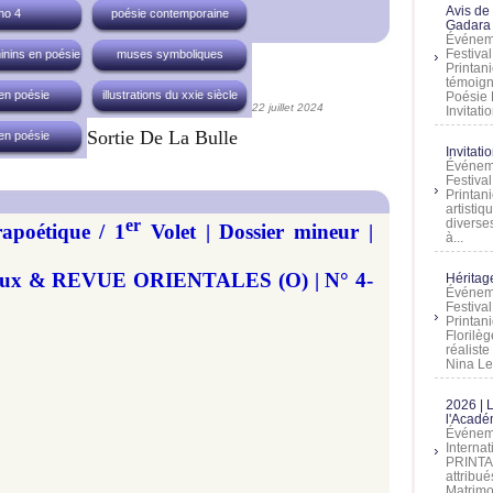
Avis de
no 4
poésie contemporaine
Gadara 
Événeme
Festiva
inins en poésie
muses symboliques
Printani
témoign
en poésie
illustrations du xxie siècle
Poésie 
22 juillet 2024
Invitatio
Sortie De La Bulle
en poésie
Invitati
Événeme
Festiva
Printani
artistiq
er
diverses
apoétique / 1
Volet | Dossier mineur |
à...
nimaux & REVUE ORIENTALES (O) | N° 4-
Héritage
Événeme
Festiva
Printan
Florilè
réalist
Nina Lem
2026 | 
l'Acadé
Événeme
Interna
PRINTAN
attribu
Matrimo