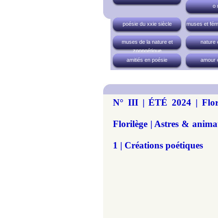
o 
poésie du xxie siècle
muses et fém
muses de la nature et
nature 
zoopoétique
amitiés en poésie
amour 
N° III | ÉTÉ 2024 | Flor
Florilège | Astres & a
1 | Créations poétiques