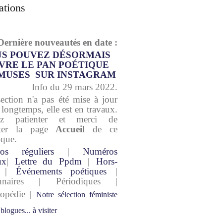
ations
Dernière nouveautés en date :
S POUVEZ DÉSORMAIS
VRE LE PAN POÉTIQUE
MUSES SUR INSTAGRAM
Info du 29 mars 2022.
section n'a pas été mise à jour
 longtemps, elle est en travaux.
lez patienter et merci de
lter la page
Accueil
de ce
ique.
os réguliers
|
Numéros
ux
|
Lettre du Ppdm
|
Hors-
|
Événements poétiques
|
onnaires | Périodiques |
lopédie |
Notre sélection féministe
 blogues... à visiter