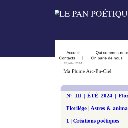
Accueil
Qui sommes-nou
Contacts
On parle de nous
22 juillet 2024
Ma Plume Arc-En-Ciel
N° III | ÉTÉ 2024 | Flor
Florilège | Astres & a
1 | Créations poétiques