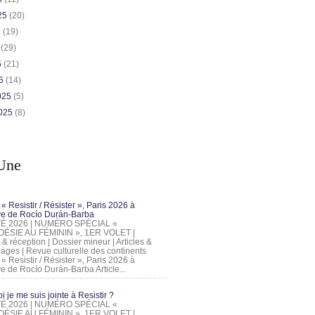
025
(20)
5
(19)
5
(29)
5
(21)
25
(14)
2025
(5)
2025
(8)
Une
 « Resistir / Résister », Paris 2026 à
tive de Rocío Durán-Barba
 ÉTÉ 2026 | NUMÉRO SPÉCIAL «
ÉSIE AU FÉMININ », 1ER VOLET |
 & réception | Dossier mineur | Articles &
ages | Revue culturelle des continents
 « Resistir / Résister », Paris 2026 à
tive de Rocío Durán-Barba Article...
 je me suis jointe à Resistir ?
 ÉTÉ 2026 | NUMÉRO SPÉCIAL «
ÉSIE AU FÉMININ », 1ER VOLET |