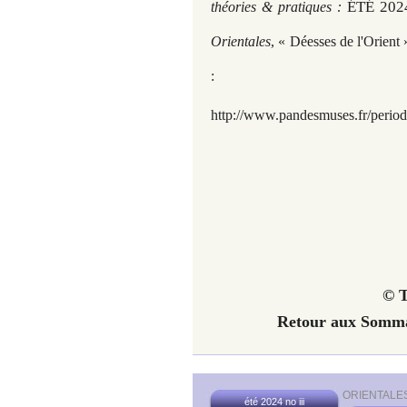
ÉTÉ 2024
théories & pratiques :
Orientales
, « Déesses de l'Orient
:
http://www.pandesmuses.fr/period
© T
Retour aux Somma
ORIENTALES
été 2024 no iii