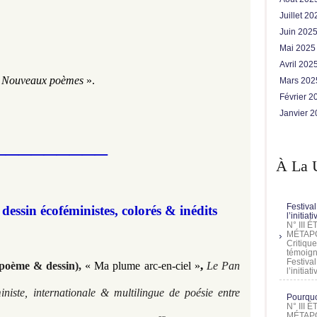
Juillet 2
Juin 202
Mai 202
Avril 202
«
Nouveaux poèmes
».
Mars 20
Février 
Janvier 
_________
À La 
Festival
dessin écoféministes, colorés & inédits
l’initia
N° III
MÉTAPO
Critique
témoign
Festival
,
poème & dessin),
« Ma plume arc-en-ciel
»
Le Pan
l’initia
niste, internationale & multilingue de poésie entre
Pourquoi
N° III
MÉTAPO