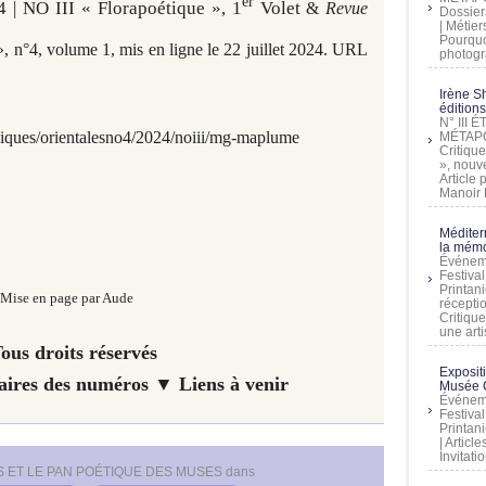
er
 | NO III « Florapoétique », 1
Volet
&
Revue
Dossier
| Métier
Pourquoi
 », n°4, volume 1, mis en ligne le 22 juillet 2024. URL
photogra
Irène Sh
éditions
N° III
iques/orientalesno4/2024/noiii/mg-maplume
MÉTAPO
Critique
», nouve
Article
Manoir D
Méditer
la mémo
Événeme
Festiva
Printani
Mise en page par Aude
récepti
Critique
une artis
ous droits réservés
Exposit
ires des numéros ▼ Liens à venir
Musée C
Événeme
Festiva
Printani
| Artic
Invitati
 ET LE PAN POÉTIQUE DES MUSES
dans