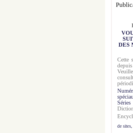
Public
VOU
SUI
DES 
Cette 
depuis
Veuil
consu
périod
Numér
spécia
Séries
Dicti
Encyc
de sites,