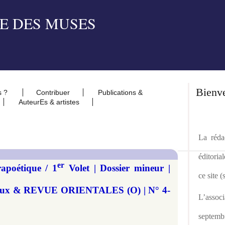
Bienv
s ?
Contribuer
Publications &
AuteurEs & artistes
La rédac
éditoria
er
apoétique / 1
Volet | Dossier mineur |
ce site 
nimaux & REVUE ORIENTALES (O) | N° 4-
L’asso
septemb