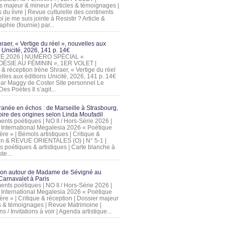
s majeur & mineur | Articles & témoignages |
s du livre | Revue culturelle des continents
 je me suis jointe à Resistir ? Article &
phie (fournie) par...
raer, « Vertige du réel », nouvelles aux
 Unicité, 2026, 141 p. 14€
 ÉTÉ 2026 | NUMÉRO SPÉCIAL «
ÉSIE AU FÉMININ », 1ER VOLET |
 & réception Irène Shraer, « Vertige du réel
lles aux éditions Unicité, 2026, 141 p. 14€
 par Maggy de Coster Site personnel Le
es Poètes Il s’agit...
ranée en échos : de Marseille à Strasbourg,
ire des origines selon Linda Moufadil
nts poétiques | NO II / Hors-Série 2026 |
l International Megalesia 2026 « Poétique
ère » | Bémols artistiques | Critique &
on & REVUE ORIENTALES (O) | N° 5-1 |
s poétiques & artistiques | Carte blanche à
te...
ion autour de Madame de Sévigné au
arnavalet à Paris
nts poétiques | NO II / Hors-Série 2026 |
l International Megalesia 2026 « Poétique
ère » | Critique & réception | Dossier majeur
les & témoignages | Revue Matrimoine |
ons / Invitations à voir | Agenda artistique...