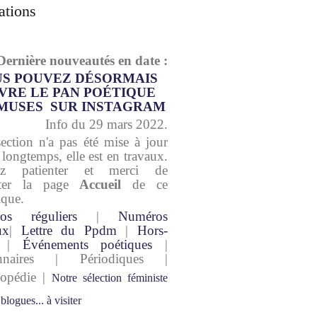
ations
Dernière nouveautés en date :
S POUVEZ DÉSORMAIS
VRE LE PAN POÉTIQUE
MUSES SUR INSTAGRAM
Info du 29 mars 2022.
section n'a pas été mise à jour
 longtemps, elle est en travaux.
lez patienter et merci de
lter la page
Accueil
de ce
ique.
os réguliers
|
Numéros
ux
|
Lettre du Ppdm
|
Hors-
|
Événements poétiques
|
onnaires | Périodiques |
lopédie |
Notre sélection féministe
 blogues... à visiter