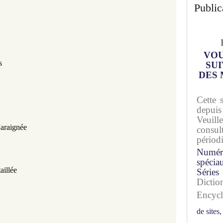
Public
VOU
s
SUI
DES 
Cette 
depuis
Veuil
'araignée
consu
périod
Numér
spécia
aillée
Séries
Dicti
Encyc
de sites,