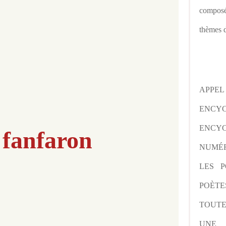
composé
thèmes d
APPE
ENCY
ENCYC
 fanfaron
NUMÉR
LES P
POÈTE
TOUTE
UNE 