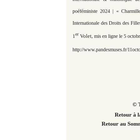
poéféministe 2024 | «
Charmill
Internationale des Droits des Fil
er
1
Volet
,
mis en ligne le 5 octob
http://www.pandesmuses.fr
/
11oct
© T
Retour à 
Retour au So