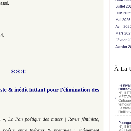
assé. 
Juillet 2
Juin 202
Mai 202
Avril 202
Mars 20
24.
Février 
Janvier 
À La 
***
Festival
ste & inédit luttant pour l'élimination des
l’initia
N° III
MÉTAPO
Critique
témoign
Festival
l’initia
n »
,
Le Pan poétique des muses | Revue féministe,
Pourquoi
N° III
de poésie entre théories & pratiques :
Évènement
MÉTAPO