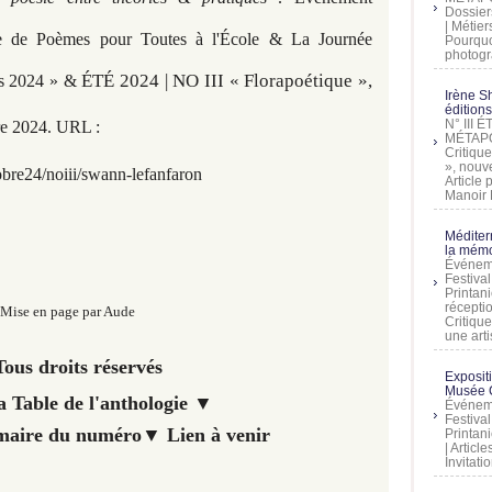
Dossier
| Métier
e de Poèmes pour Toutes à l'École & La Journée
Pourquoi
photogra
ÉTÉ 2024 | NO III « Florapoétique »,
les 2024 » &
Irène Sh
éditions
N° III
re 2
024. URL :
MÉTAPO
Critique
», nouve
obre24/
noiii/swann-lefanfaron
Article
Manoir D
Méditer
la mémo
Événeme
Festiva
Printani
récepti
Mise en page par Aude
Critique
une artis
ous droits réservés
Exposit
Musée C
la Table de l'anthologie ▼
Événeme
Festiva
mmaire du numéro▼
Lien à venir
Printani
| Artic
Invitati