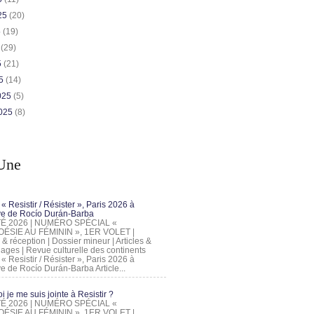
025
(20)
5
(19)
5
(29)
5
(21)
25
(14)
2025
(5)
2025
(8)
Une
 « Resistir / Résister », Paris 2026 à
tive de Rocío Durán-Barba
 ÉTÉ 2026 | NUMÉRO SPÉCIAL «
ÉSIE AU FÉMININ », 1ER VOLET |
 & réception | Dossier mineur | Articles &
ages | Revue culturelle des continents
 « Resistir / Résister », Paris 2026 à
tive de Rocío Durán-Barba Article...
 je me suis jointe à Resistir ?
 ÉTÉ 2026 | NUMÉRO SPÉCIAL «
ÉSIE AU FÉMININ », 1ER VOLET |