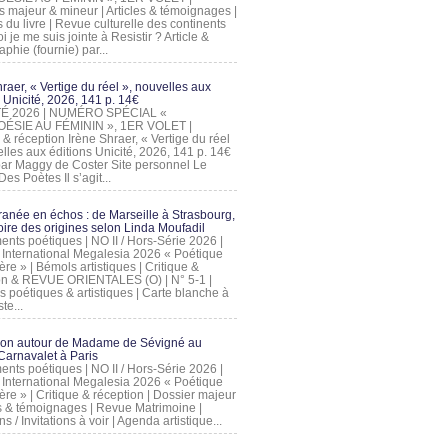
s majeur & mineur | Articles & témoignages |
s du livre | Revue culturelle des continents
 je me suis jointe à Resistir ? Article &
phie (fournie) par...
raer, « Vertige du réel », nouvelles aux
 Unicité, 2026, 141 p. 14€
 ÉTÉ 2026 | NUMÉRO SPÉCIAL «
ÉSIE AU FÉMININ », 1ER VOLET |
 & réception Irène Shraer, « Vertige du réel
lles aux éditions Unicité, 2026, 141 p. 14€
 par Maggy de Coster Site personnel Le
es Poètes Il s’agit...
ranée en échos : de Marseille à Strasbourg,
ire des origines selon Linda Moufadil
nts poétiques | NO II / Hors-Série 2026 |
l International Megalesia 2026 « Poétique
ère » | Bémols artistiques | Critique &
on & REVUE ORIENTALES (O) | N° 5-1 |
s poétiques & artistiques | Carte blanche à
te...
ion autour de Madame de Sévigné au
arnavalet à Paris
nts poétiques | NO II / Hors-Série 2026 |
l International Megalesia 2026 « Poétique
ère » | Critique & réception | Dossier majeur
les & témoignages | Revue Matrimoine |
ons / Invitations à voir | Agenda artistique...