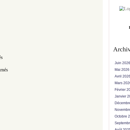
Archi
és
Juin 202
urnés
Mai 202
Avril 202
Mars 20
Février 
Janvier 
Décembr
Novembr
Octobre 
Septemb
Août 202