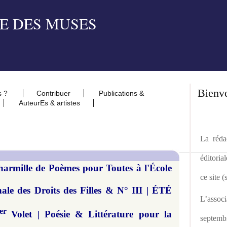
Bienv
s ?
Contribuer
Publications &
AuteurEs & artistes
La rédac
éditoria
harmille de Poèmes pour Toutes à l'École
ce site 
ale des Droits des Filles & N° III | ÉTÉ
L’asso
er
Volet | Poésie & Littérature pour la
septemb