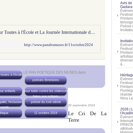
Avis de
Gadara 
Événeme
Festiva
Printani
témoign
Poésie 
Invitatio
2024 | Charmille de Poèmes pour Toutes à l'École et La Journée Internationale des Droits des Filles - LE PAN POÉTIQUE DES MUSES
Invitati
http://www.pandesmuses.fr/11octobre2024
Événeme
Festiva
Printani
artistiq
diverses
à...
LE PAN POÉTIQUE DES MUSES
dans
outes à l'école
Héritage
Événeme
poésies féministes
Festiva
Printan
Florilè
our enfants
pour lutter contre les violences
réalist
faites aux enfants
Nina Lem
alité, l'inclusion
poésie du xxie siècle
30 septembre 2024
 parité
2026 | 
Le Cri De La
thique
11 octobre 2024
l'Acadé
Événeme
Terre
Interna
PRINTAN
attribu
Matrimo