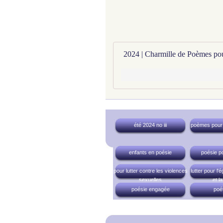
été 2024 no iii
poèmes pour t
enfants en poésie
poésie p
pour lutter contre les violences
lutter pour l'ég
sexuelles
et la
poésie engagée
poé