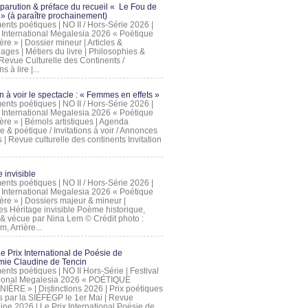
 parution & préface du recueil « Le Fou de
» (à paraître prochainement)
nts poétiques | NO II / Hors-Série 2026 |
l International Megalesia 2026 « Poétique
ère » | Dossier mineur | Articles &
ages | Métiers du livre | Philosophies &
Revue Culturelle des Continents /
ns à lire |...
on à voir le spectacle : « Femmes en effets »
nts poétiques | NO II / Hors-Série 2026 |
l International Megalesia 2026 « Poétique
ère » | Bémols artistiques | Agenda
ue & poétique / Invitations à voir / Annonces
 | Revue culturelle des continents Invitation
 invisible
nts poétiques | NO II / Hors-Série 2026 |
l International Megalesia 2026 « Poétique
ière » | Dossiers majeur & mineur |
ges Héritage invisible Poème historique,
e & vécue par Nina Lem © Crédit photo :
, Arrière...
Le Prix International de Poésie de
mie Claudine de Tencin
nts poétiques | NO II Hors-Série | Festival
tional Megalesia 2026 « POÉTIQUE
IÈRE » | Distinctions 2026 | Prix poétiques
és par la SIÉFÉGP le 1er Mai | Revue
ine 2026 | Le Prix International Poésie de