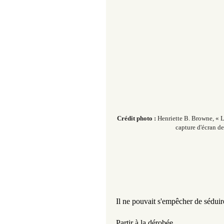
Crédit photo :
Henriette B. Browne, « 
c
apture d'écran d
Il ne pouvait s'empêcher de séduir
Partir à la dérobée