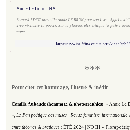
Annie Le Brun | INA
Bernard PIVOT accueille Annie LE BRUN pour son livre "Appel d'air" 
avec virulence la poésie. Sur le plateau, elle critique la poésie actue
depui...
https://www.ina.fr/ina-eclaire-actu/video/cpb
***
Pour citer cet hommage, illustré & inédit
Camille Aubaude (hommage & photographies),
« Annie Le 
»
,
Le Pan poétique des muses | Revue féministe, internationale 
ÉTÉ 2024 | NO III « Florapoétiq
entre théories & pratiques :