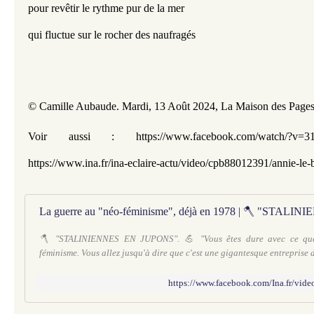
pour revêtir le rythme pur de la mer
qui fluctue sur le rocher des naufragés
© Camille Aubaude. 
Mardi, 13 Août 2024, La Maison des Pages
Voir aussi : https://www.facebook.com/watch/?v=
https://www.ina.fr/ina-eclaire-actu/video/cpb88012391/annie-le-
🪓 "STALINIENNES EN JUPONS". 💪 "Vous êtes dure avec ce que
féminisme. Vous allez jusqu'à dire que c'est une gigantesque entreprise d
https://www.facebook.com/Ina.fr/vi