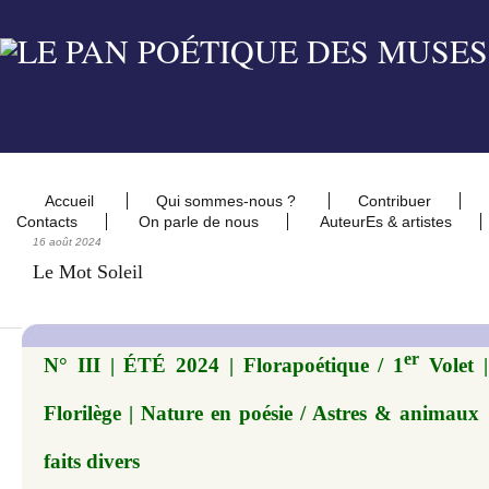
Accueil
Qui sommes-nous ?
Contribuer
Contacts
On parle de nous
AuteurEs & artistes
16 août 2024
Le Mot Soleil
er
N° III | ÉTÉ 2024 | Florapoétique / 1
Volet |
Florilège | Nature en poésie / Astres & animaux
faits divers