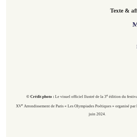
Texte & af
M
e
© Crédit photo :
Le visuel officiel llustré de la 3
édition du festiv
e
XV
Arrondissement de Paris « Les Olympiades Poétiques » organisé par 
juin 2024.