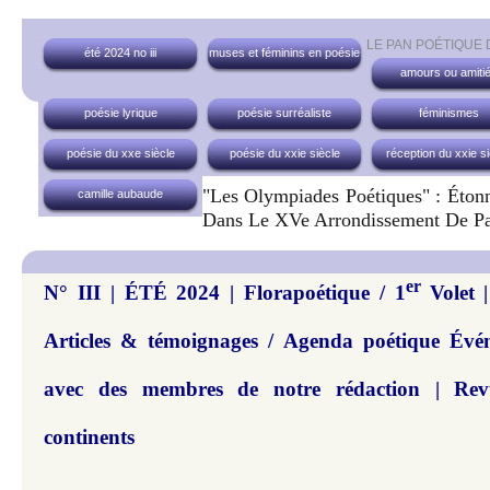
LE PAN POÉTIQUE
été 2024 no iii
muses et féminins en poésie
amours ou amiti
poésie lyrique
poésie surréaliste
féminismes
poésie du xxe siècle
poésie du xxie siècle
réception du xxie si
"Les Olympiades Poétiques" : Étonn
camille aubaude
Dans Le XVe Arrondissement De Pa
er
N° III | ÉTÉ 2024 | Florapoétique / 1
Volet 
Articles & témoignages / Agenda poétique Évé
avec des membres de notre rédaction | Revu
continents