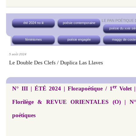
LE PAN POÉTIQUE
été 2024 no iii
poésie contemporaine
poésie du xxie siè
féminismes
poésie engagée
maggy de coste
5 août 2024
Le Double Des Clefs / Duplica Las Llaves
er
N° III | ÉTÉ 2024 | Florapoétique / 1
Volet 
Florilège & REVUE ORIENTALES (O) | N° 
poétiques