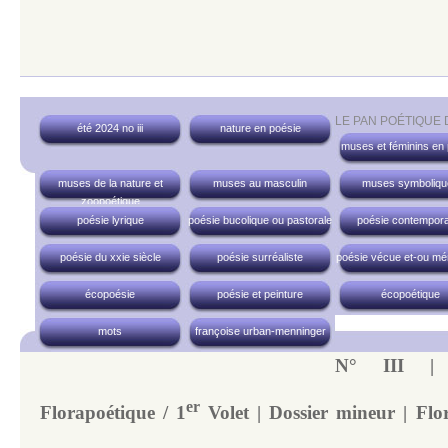
LE PAN POÉTIQUE
été 2024 no iii
nature en poésie
muses et féminins en
muses de la nature et
muses au masculin
muses symboliqu
zoopoétique
poésie lyrique
poésie bucolique ou pastorale
poésie contempora
poésie du xxie siècle
poésie surréaliste
poésie vécue et-ou mé
écopoésie
poésie et peinture
écopoétique
mots
françoise urban-menninger
N° III |
er
Florapoétique / 1
Volet | Dossier mineur | Flor