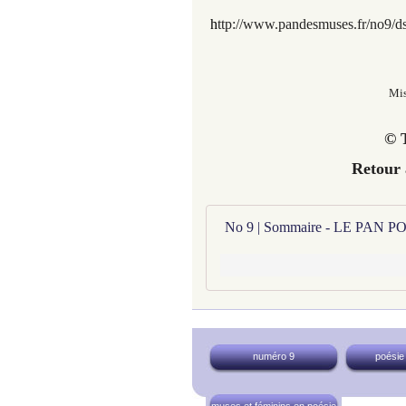
h
ttp://www.pandesmuses.fr/no9/ds
Mis
© T
Retour
No 9 | Sommaire - LE PAN
numéro 9
poésie