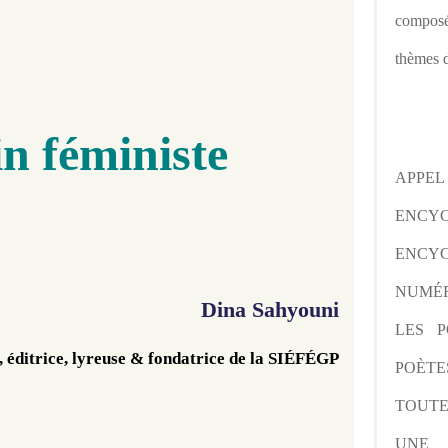
composé
thèmes d
n féministe
APPE
ENCY
ENCYC
NUMÉR
Dina Sahyouni
LES P
 éditrice, 
lyreuse & 
fondatrice de la SIÉFÉGP
POÈTE
TOUTE
UNE 