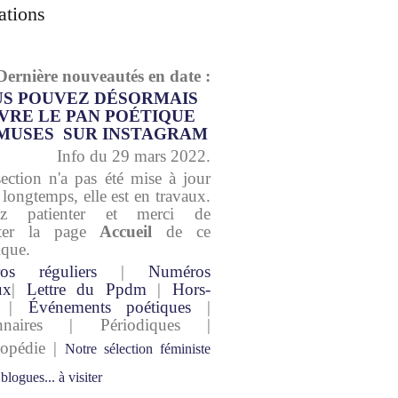
ations
Dernière nouveautés en date :
S POUVEZ DÉSORMAIS
VRE LE PAN POÉTIQUE
MUSES SUR INSTAGRAM
Info du 29 mars 2022.
section n'a pas été mise à jour
 longtemps, elle est en travaux.
lez patienter et merci de
lter la page
Accueil
de ce
ique.
os réguliers
|
Numéros
ux
|
Lettre du Ppdm
|
Hors-
|
Événements poétiques
|
onnaires | Périodiques |
lopédie |
Notre sélection féministe
 blogues... à visiter