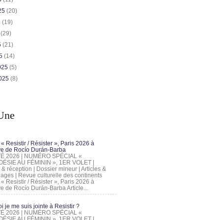
025
(20)
5
(19)
5
(29)
5
(21)
25
(14)
2025
(5)
2025
(8)
Une
 « Resistir / Résister », Paris 2026 à
tive de Rocío Durán-Barba
 ÉTÉ 2026 | NUMÉRO SPÉCIAL «
ÉSIE AU FÉMININ », 1ER VOLET |
 & réception | Dossier mineur | Articles &
ages | Revue culturelle des continents
 « Resistir / Résister », Paris 2026 à
tive de Rocío Durán-Barba Article...
 je me suis jointe à Resistir ?
 ÉTÉ 2026 | NUMÉRO SPÉCIAL «
ÉSIE AU FÉMININ », 1ER VOLET |