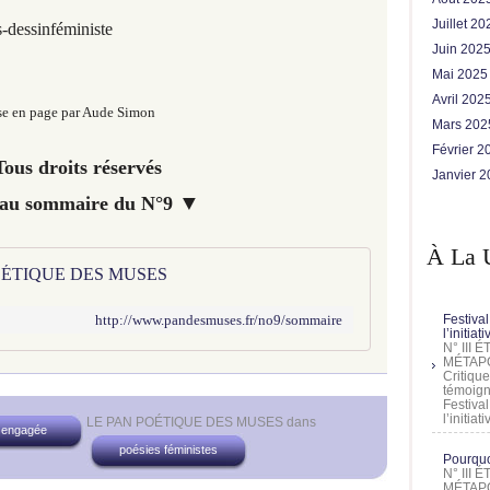
Juillet 2
-dessinféministe
Juin 202
Mai 202
Avril 202
e en page par Aude Simon
Mars 20
Février 
ous droits réservés
Janvier 
▼
 au sommaire du N°9
À La 
 POÉTIQUE DES MUSES
Festival
http://www.pandesmuses.fr/no9/sommaire
l’initia
N° III
MÉTAPO
Critique
témoign
Festival
l’initia
LE PAN POÉTIQUE DES MUSES
dans
 engagée
poésies féministes
Pourquoi
N° III
MÉTAPO