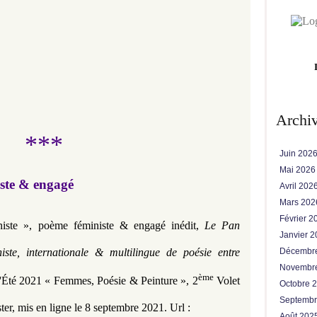
Archi
***
Juin 202
Mai 202
iste & engagé
Avril 202
Mars 20
Février 
niste », poème féministe & engagé inédit,
Le Pan
Janvier 
ste, internationale & multilingue de poésie entre
Décembr
Novembr
ème
'Été 2021 « Femmes, Poésie & Peinture », 2
Volet
Octobre 
Septemb
ter
,
mis en ligne le 8 septembre
2021.
Url :
Août 202