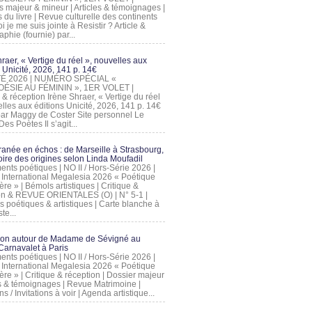
s majeur & mineur | Articles & témoignages |
s du livre | Revue culturelle des continents
 je me suis jointe à Resistir ? Article &
phie (fournie) par...
raer, « Vertige du réel », nouvelles aux
 Unicité, 2026, 141 p. 14€
 ÉTÉ 2026 | NUMÉRO SPÉCIAL «
ÉSIE AU FÉMININ », 1ER VOLET |
 & réception Irène Shraer, « Vertige du réel
lles aux éditions Unicité, 2026, 141 p. 14€
 par Maggy de Coster Site personnel Le
es Poètes Il s’agit...
ranée en échos : de Marseille à Strasbourg,
ire des origines selon Linda Moufadil
nts poétiques | NO II / Hors-Série 2026 |
l International Megalesia 2026 « Poétique
ère » | Bémols artistiques | Critique &
on & REVUE ORIENTALES (O) | N° 5-1 |
s poétiques & artistiques | Carte blanche à
te...
ion autour de Madame de Sévigné au
arnavalet à Paris
nts poétiques | NO II / Hors-Série 2026 |
l International Megalesia 2026 « Poétique
ère » | Critique & réception | Dossier majeur
les & témoignages | Revue Matrimoine |
ons / Invitations à voir | Agenda artistique...