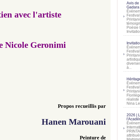
Avis de
Gadara 
​​​​
Événeme
ien avec l'artiste
Festiva
Printani
témoign
Poésie 
Invitatio
e Nicole Geronimi
Invitati
Événeme
Festiva
Printani
artistiq
diverses
à...
Héritage
Événeme
Festiva
Printan
Florilè
réalist
Nina Lem
Propos recueillis par
2026 | 
l'Acadé
Hanen Marouani
Événeme
Interna
PRINTAN
attribu
Peinture de
Matrimo