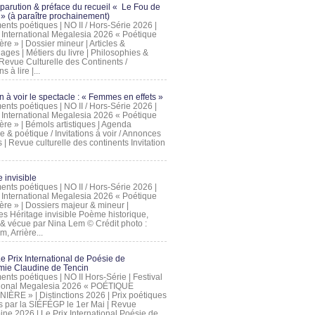
 parution & préface du recueil « Le Fou de
» (à paraître prochainement)
nts poétiques | NO II / Hors-Série 2026 |
l International Megalesia 2026 « Poétique
ère » | Dossier mineur | Articles &
ages | Métiers du livre | Philosophies &
Revue Culturelle des Continents /
ns à lire |...
on à voir le spectacle : « Femmes en effets »
nts poétiques | NO II / Hors-Série 2026 |
l International Megalesia 2026 « Poétique
ère » | Bémols artistiques | Agenda
ue & poétique / Invitations à voir / Annonces
 | Revue culturelle des continents Invitation
 invisible
nts poétiques | NO II / Hors-Série 2026 |
l International Megalesia 2026 « Poétique
ière » | Dossiers majeur & mineur |
ges Héritage invisible Poème historique,
e & vécue par Nina Lem © Crédit photo :
, Arrière...
Le Prix International de Poésie de
mie Claudine de Tencin
nts poétiques | NO II Hors-Série | Festival
tional Megalesia 2026 « POÉTIQUE
IÈRE » | Distinctions 2026 | Prix poétiques
és par la SIÉFÉGP le 1er Mai | Revue
ine 2026 | Le Prix International Poésie de