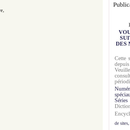
Public
re,
VOU
SUI
DES 
Cette 
depuis
Veuil
consu
périod
Numér
spécia
Séries
Dicti
Encyc
de sites,