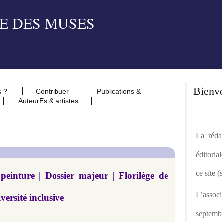
Bienv
s ?
Contribuer
Publications &
AuteurEs & artistes
La rédac
éditoria
ce site 
peinture | Dossier majeur | Florilège de
L’asso
versité inclusive
septemb