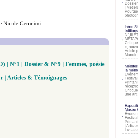
Dossier
| Métier
Pourquoi
photogra
ne Nicole Geronimi
Irène Sh
éditions
N° III
MÉTAPO
Critique
», nouve
Article
Manoir D
| N°1 | Dossier & N°9 | Femmes, poésie
Méditer
la mémo
Événeme
r | Articles & Témoignages​​
Festiva
Printani
récepti
Critique
une artis
Exposit
Musée C
Événeme
Festiva
Printani
| Artic
Invitati