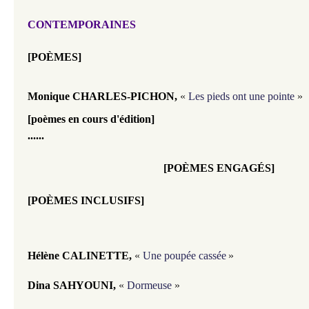
CONTEMPORAINES
[POÈMES]
Monique CHARLES-PICHON,
«
Les pieds ont une pointe
»
[poèmes en cours d'édition]
......
[POÈMES ENGAGÉS]
[POÈMES INCLUSIFS]
Hélène CALINETTE,
«
Une poupée cassée
»
Dina SAHYOUNI,
«
Dormeuse
»
.........