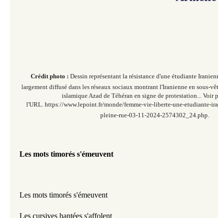
Crédit photo :
Dessin représentant la résistance d'une étudiante Irani
largement diffusé dans les réseaux sociaux montrant l'Iranienne en sous-vê
islamique Azad de Téhéran en signe de protestation... Voir
l'URL. https://www.lepoint.fr/monde/femme-vie-liberte-une-etudiante-ira
pleine-rue-03-11-2024-2574302_24.php.
Les mots timorés s'émeuvent
Les mots timorés s'émeuvent
Les cursives hantées s'affolent