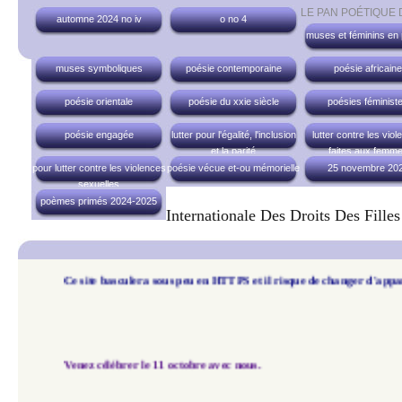
LE PAN POÉTIQUE
automne 2024 no iv
o no 4
muses et féminins en
muses symboliques
poésie contemporaine
poésie africaine
poésie orientale
poésie du xxie siècle
poésies féminist
poésie engagée
lutter pour l'égalité, l'inclusion
lutter contre les vio
et la parité
faites aux femm
pour lutter contre les violences
poésie vécue et-ou mémorielle
25 novembre 20
sexuelles
poèmes primés 2024-2025
Internationale Des Droits Des Filles
Ce site basculera sous peu en HTTPS et il risque de changer d'apparence graphi
Venez célébrer le 11 octobre avec nous.