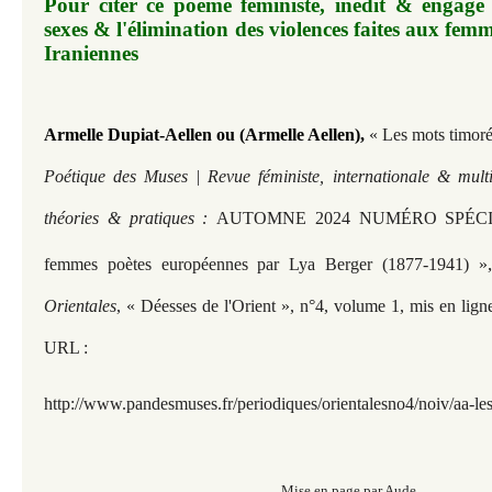
Pour citer ce poème féministe, inédit & engagé 
sexes & l'élimination des violences faites aux fem
Iraniennes
Armelle Dupiat-Aellen ou (Armelle Aellen)
,
« Les mots timoré
Poétique des Muses | Revue féministe, internationale & multi
théories & pratiques :
AUTOMNE 2024 NUMÉRO SPÉCIAL
femmes poètes européennes par Lya Berger (1877-1941) »
Orientales
, « Déesses de l'Orient », n°4, volume 1, mis en lig
URL :
http://www.pandesmuses.fr/periodiques/orientalesno4/noiv/aa-le
Mise en page par Aude