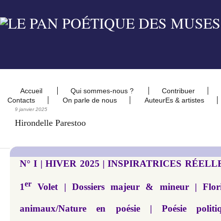
Accueil
Qui sommes-nous ?
Contribuer
Contacts
On parle de nous
AuteurEs & artistes
9 janvier 2025
Hirondelle Parestoo
N° I | HIVER 2025 | INSPIRATRICES RÉELL
er
1
Volet | Dossiers majeur & mineur | Flori
animaux/Nature en poésie | Poésie pol