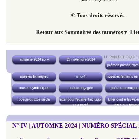
© Tous droits réservés
Retour aux Sommaires des numéros▼ Lien
LE PAN POÉTIQUE
automne 2024 no iv
25 novembre 2024
poèmes primés 2024
poésies féministes
o no 4
muses et féminins en
muses symboliques
poésie engagée
poésie contempora
poésie du xxie siècle
lutter pour l'égalité, l'inclusion
lutter contre les vio
et la parité
faites aux femm
N° IV | AUTOMNE 2024 | NUMÉRO SPÉCIAL 20