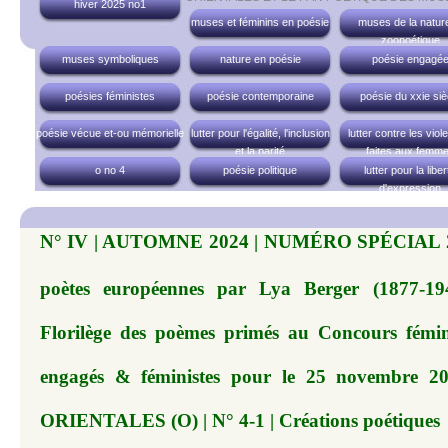
hiver 2025 no1
muses et féminins en poésie
muses de la nature
zoopoétique
muses symboliques
nature en poésie
poésie engagé
poésies féministes
poésie contemporaine
poésie du xxie siè
poésie vécue et-ou mémorielle
lutter pour l'égalité, l'inclusion
lutter contre les vio
et la parité
faites aux femm
o no 4
poésie politique
lutter pour la liber
d'expression
N° IV | AUTOMNE 2024 | NUMÉRO SPÉCIAL 20
poètes européennes par Lya Berger (1877-19
Florilège des poèmes primés au Concours fémi
engagés & féministes pour le 25 novembre
ORIENTALES (O) | N° 4-1 | Créations poétiques