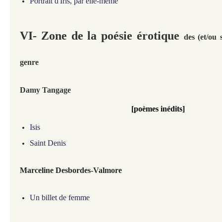
Portrait d'Iris, par elle-même
VI-
Zone de la poésie érotique
des (et/ou
genre
Damy Tangage
[poèmes inédits]
Isis
Saint Denis
Marceline Desbordes-Valmore
Un billet de femme