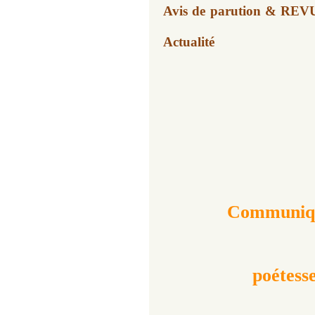
Avis de parution & REV
Actualité
Communiqué
poétess