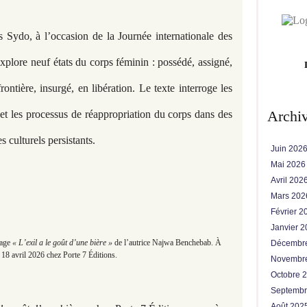
 Sydo, à l’occasion de la Journée internationale des
xplore neuf états du corps féminin : possédé, assigné,
frontière, insurgé, en libération. Le texte interroge les
Archi
et les processus de réappropriation du corps dans des
s culturels persistants.
Juin 202
Mai 202
Avril 202
Mars 20
Février 
Janvier 
rage
« L’exil a le goût d’une bière »
de l’autrice Najwa Benchebab. À
Décembr
e 18 avril 2026 chez Porte 7 Éditions.
Novembr
Octobre 
Septemb
Août 202