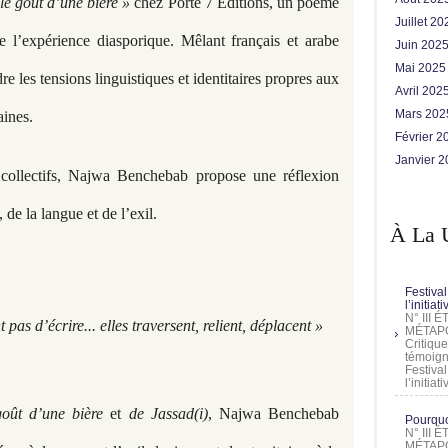
 le goût d’une bière »
chez Porte 7 Éditions, un poème
Juillet 2
e l’expérience diasporique. Mêlant français et arabe
Juin 202
Mai 202
re les tensions linguistiques et identitaires propres aux
Avril 202
Mars 20
aines.
Février 
Janvier 
collectifs, Najwa Benchebab propose une réflexion
, de la langue et de l’exil.
À La 
Festival
l’initia
N° III
t pas d’écrire... elles traversent, relient, déplacent »
MÉTAPO
Critique
témoign
Festival
l’initia
 goût d’une bière
et
de Jassad(i)
, Najwa Benchebab
Pourquoi
N° III
MÉTAPO