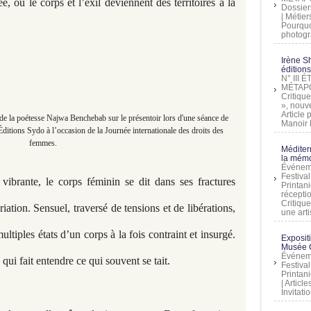
e, où le corps et l’exil deviennent des territoires à la
Dossier
| Métier
Pourquoi
photogra
Irène Sh
éditions
N° III
MÉTAPO
Critique
», nouve
Article
de la poétesse Najwa Benchebab sur le présentoir lors d'une séance de
Manoir D
ditions Sydo à l’occasion de la Journée internationale des droits des
femmes.
Méditer
la mémo
Événeme
Festiva
vibrante, le corps féminin se dit dans ses fractures
Printani
récepti
Critique
tion. Sensuel, traversé de tensions et de libérations,
une artis
ultiples états d’un corps à la fois contraint et insurgé.
Exposit
Musée C
Événeme
qui fait entendre ce qui souvent se tait.
Festiva
Printani
| Artic
Invitati