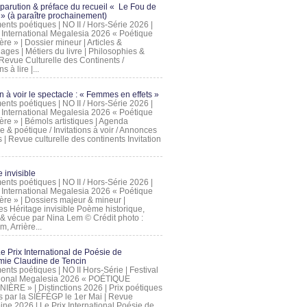
 parution & préface du recueil « Le Fou de
» (à paraître prochainement)
nts poétiques | NO II / Hors-Série 2026 |
l International Megalesia 2026 « Poétique
ère » | Dossier mineur | Articles &
ages | Métiers du livre | Philosophies &
Revue Culturelle des Continents /
ns à lire |...
on à voir le spectacle : « Femmes en effets »
nts poétiques | NO II / Hors-Série 2026 |
l International Megalesia 2026 « Poétique
ère » | Bémols artistiques | Agenda
ue & poétique / Invitations à voir / Annonces
 | Revue culturelle des continents Invitation
 invisible
nts poétiques | NO II / Hors-Série 2026 |
l International Megalesia 2026 « Poétique
ière » | Dossiers majeur & mineur |
ges Héritage invisible Poème historique,
e & vécue par Nina Lem © Crédit photo :
, Arrière...
Le Prix International de Poésie de
mie Claudine de Tencin
nts poétiques | NO II Hors-Série | Festival
tional Megalesia 2026 « POÉTIQUE
IÈRE » | Distinctions 2026 | Prix poétiques
és par la SIÉFÉGP le 1er Mai | Revue
ine 2026 | Le Prix International Poésie de