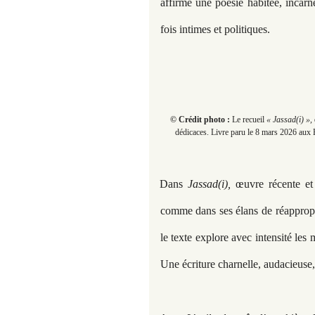
affirme une poésie habitée, incarné
fois intimes et politiques.
© Crédit photo :
Le recueil
« Jassad(i) »,
dédicaces. Livre paru le 8 mars 2026 aux É
Dans
Jassad(i),
œuvre récente et 
comme dans ses élans de réappropria
le texte explore avec intensité les m
Une écriture charnelle, audacieuse, 