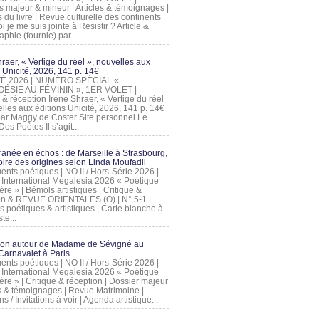
s majeur & mineur | Articles & témoignages |
s du livre | Revue culturelle des continents
 je me suis jointe à Resistir ? Article &
phie (fournie) par...
raer, « Vertige du réel », nouvelles aux
 Unicité, 2026, 141 p. 14€
 ÉTÉ 2026 | NUMÉRO SPÉCIAL «
ÉSIE AU FÉMININ », 1ER VOLET |
 & réception Irène Shraer, « Vertige du réel
lles aux éditions Unicité, 2026, 141 p. 14€
 par Maggy de Coster Site personnel Le
es Poètes Il s’agit...
ranée en échos : de Marseille à Strasbourg,
ire des origines selon Linda Moufadil
nts poétiques | NO II / Hors-Série 2026 |
l International Megalesia 2026 « Poétique
ère » | Bémols artistiques | Critique &
on & REVUE ORIENTALES (O) | N° 5-1 |
s poétiques & artistiques | Carte blanche à
te...
ion autour de Madame de Sévigné au
arnavalet à Paris
nts poétiques | NO II / Hors-Série 2026 |
l International Megalesia 2026 « Poétique
ère » | Critique & réception | Dossier majeur
les & témoignages | Revue Matrimoine |
ons / Invitations à voir | Agenda artistique...