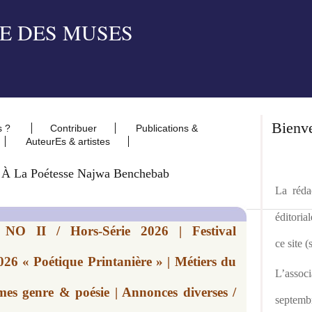
Bienv
s ?
Contribuer
Publications &
AuteurEs & artistes
 À La Poétesse Najwa Benchebab
La rédac
éditoria
 NO II / Hors-Série 2026 | Festival
ce site 
026 « Poétique Printanière » | Métiers du
L’asso
mmes genre & poésie | Annonces diverses /
septemb