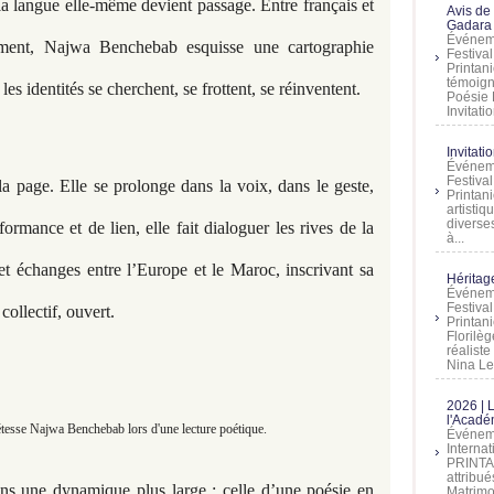
 la langue elle-même devient passage. Entre français et
Avis de
Gadara 
Événeme
ement, Najwa Benchebab esquisse une cartographie
Festiva
Printani
témoign
es identités se cherchent, se frottent, se réinventent.
Poésie 
Invitatio
Invitati
Événeme
Festiva
a page. Elle se prolonge dans la voix, dans le geste,
Printani
artistiq
diverses
ormance et de lien, elle fait dialoguer les rives de la
à...
 et échanges entre l’Europe et le Maroc, inscrivant sa
Héritage
Événeme
Festiva
ollectif, ouvert.
Printan
Florilè
réalist
Nina Lem
2026 | 
l'Acadé
tesse Najwa Benchebab lors d'une lecture poétique.
Événeme
Interna
PRINTAN
attribu
dans une dynamique plus large : celle d’une poésie en
Matrimo