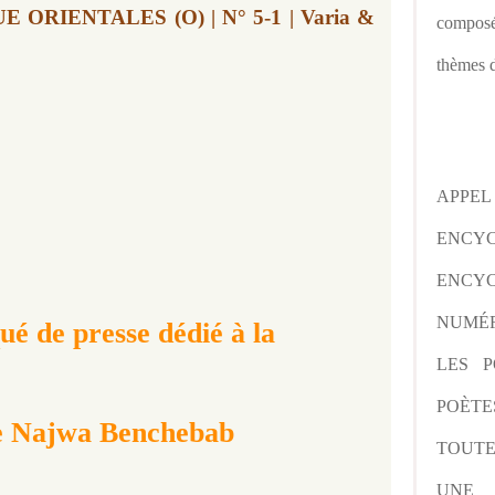
UE ORIENTALES (O) | N° 5-1 | Varia &
composé
thèmes d
APPE
ENCY
ENCYC
NUMÉR
 de presse dédié à la
LES P
POÈTE
e Najwa Benchebab
TOUTE
UNE 