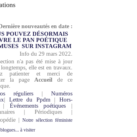
ations
Dernière nouveautés en date :
S POUVEZ DÉSORMAIS
VRE LE PAN POÉTIQUE
MUSES SUR INSTAGRAM
Info du 29 mars 2022.
section n'a pas été mise à jour
 longtemps, elle est en travaux.
lez patienter et merci de
lter la page
Accueil
de ce
ique.
os réguliers
|
Numéros
ux
|
Lettre du Ppdm
|
Hors-
|
Événements poétiques
|
onnaires | Périodiques |
lopédie |
Notre sélection féministe
 blogues... à visiter