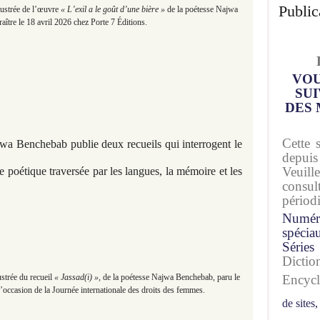
Public
lustrée de l’œuvre
« L’exil a le goût d’une bière »
de la poétesse Najwa
ître le 18 avril 2026 chez Porte 7 Éditions.
VOU
SUI
DES 
Cette 
jwa Benchebab publie deux recueils qui interrogent le
depuis
Veuil
ure poétique traversée par les langues, la mémoire et les
consu
périod
Numér
spécia
Séries
Dicti
ustrée du recueil
« Jassad(i) »,
de la poétesse Najwa Benchebab, paru le
Encyc
occasion de la Journée internationale des droits des femmes.
de sites,