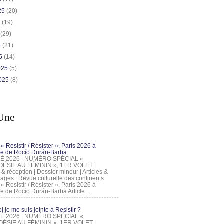
025
(20)
5
(19)
5
(29)
5
(21)
25
(14)
2025
(5)
2025
(8)
Une
 « Resistir / Résister », Paris 2026 à
tive de Rocío Durán-Barba
 ÉTÉ 2026 | NUMÉRO SPÉCIAL «
ÉSIE AU FÉMININ », 1ER VOLET |
 & réception | Dossier mineur | Articles &
ages | Revue culturelle des continents
 « Resistir / Résister », Paris 2026 à
tive de Rocío Durán-Barba Article...
 je me suis jointe à Resistir ?
 ÉTÉ 2026 | NUMÉRO SPÉCIAL «
ÉSIE AU FÉMININ », 1ER VOLET |