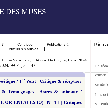
Bienv
s ?
Contribuer
Publications &
AuteurEs & artistes
Et Une Saisons », Éditions Du Cygne, Paris 2024
 2024, 99 Pages, 14 €
La rédac
éditoria
er
oétique / 1
Volet | Critique & réception|
ce site 
es & Témoignages | Astres & animaux /
L’asso
E ORIENTALES (O) | N° 4-1 | Critiques
septemb