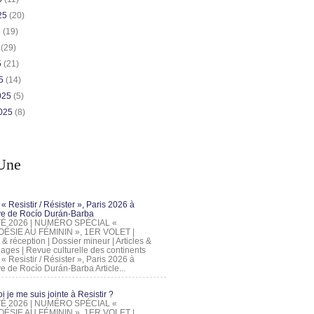
025
(20)
5
(19)
5
(29)
5
(21)
25
(14)
2025
(5)
2025
(8)
Une
 « Resistir / Résister », Paris 2026 à
tive de Rocío Durán-Barba
 ÉTÉ 2026 | NUMÉRO SPÉCIAL «
ÉSIE AU FÉMININ », 1ER VOLET |
 & réception | Dossier mineur | Articles &
ages | Revue culturelle des continents
 « Resistir / Résister », Paris 2026 à
tive de Rocío Durán-Barba Article...
 je me suis jointe à Resistir ?
 ÉTÉ 2026 | NUMÉRO SPÉCIAL «
ÉSIE AU FÉMININ », 1ER VOLET |