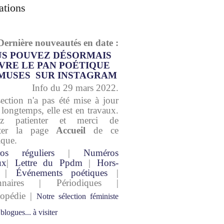
ations
Dernière nouveautés en date :
S POUVEZ DÉSORMAIS
VRE LE PAN POÉTIQUE
MUSES SUR INSTAGRAM
Info du 29 mars 2022.
section n'a pas été mise à jour
 longtemps, elle est en travaux.
lez patienter et merci de
lter la page
Accueil
de ce
ique.
os réguliers
|
Numéros
ux
|
Lettre du Ppdm
|
Hors-
|
Événements poétiques
|
onnaires | Périodiques |
lopédie |
Notre sélection féministe
 blogues... à visiter