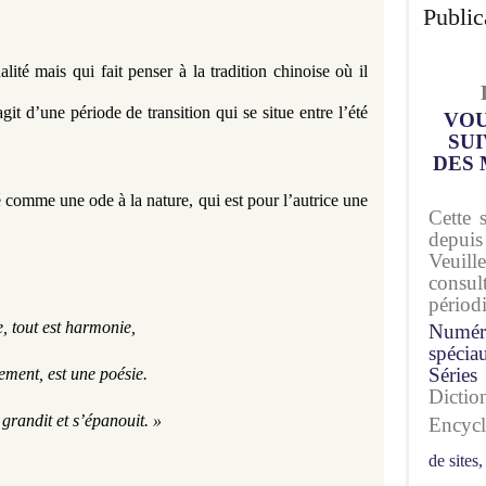
Public
lité mais qui fait penser à la tradition chinoise où il 
git d’une période de transition qui se situe entre l’été 
VOU
SUI
DES 
comme une ode à la nature, qui est pour l’autrice une 
Cette 
depuis
Veuil
consu
périod
e, tout est harmonie,
Numér
spécia
Séries
ment, est une poésie.
Dicti
, grandit et s’épanouit. »
Encyc
de sites,