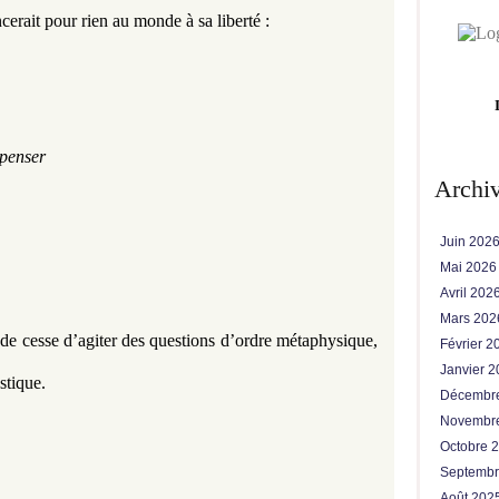
ncerait pour rien au monde à sa liberté : 
 penser
Archi
Juin 202
Mai 202
Avril 202
Mars 20
de cesse d’agiter des questions d’ordre métaphysique, 
Février 
Janvier 
stique. 
Décembr
Novembr
Octobre 
Septemb
Août 202