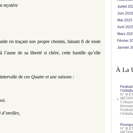
un mystère
Juillet 2
Juin 202
Mai 202
Avril 202
Mars 20
Février 
uide en traçant son propre chemin, faisant fi de toute 
Janvier 
’aune de sa liberté si chère, cette bastille qu’elle 
À La 
ntervalle de ces 
Quatre et une saisons :
Festival
l’initia
N° III
MÉTAPO
moi.
Critique
témoign
Festival
d’oreilles,
l’initia
Pourquoi
N° III
MÉTAPO