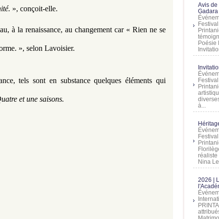
Avis de
ité. 
», conçoit-elle.
Gadara 
Événeme
Festiva
eau, à la renaissance, au changement car « Rien ne se 
Printani
témoign
Poésie 
forme. », selon Lavoisier. 
Invitatio
Invitati
Événeme
ance, tels sont en substance quelques éléments qui 
Festiva
Printani
artistiq
uatre et une saisons.
diverses
à...
Héritage
Événeme
Festiva
Printan
Florilè
réalist
Nina Lem
2026 | 
l'Acadé
Événeme
Interna
PRINTAN
attribu
Matrimo