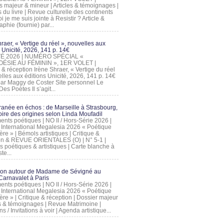
s majeur & mineur | Articles & témoignages |
s du livre | Revue culturelle des continents
 je me suis jointe à Resistir ? Article &
phie (fournie) par...
raer, « Vertige du réel », nouvelles aux
 Unicité, 2026, 141 p. 14€
 ÉTÉ 2026 | NUMÉRO SPÉCIAL «
ÉSIE AU FÉMININ », 1ER VOLET |
 & réception Irène Shraer, « Vertige du réel
lles aux éditions Unicité, 2026, 141 p. 14€
 par Maggy de Coster Site personnel Le
es Poètes Il s’agit...
ranée en échos : de Marseille à Strasbourg,
ire des origines selon Linda Moufadil
nts poétiques | NO II / Hors-Série 2026 |
l International Megalesia 2026 « Poétique
ère » | Bémols artistiques | Critique &
on & REVUE ORIENTALES (O) | N° 5-1 |
s poétiques & artistiques | Carte blanche à
te...
ion autour de Madame de Sévigné au
arnavalet à Paris
nts poétiques | NO II / Hors-Série 2026 |
l International Megalesia 2026 « Poétique
ère » | Critique & réception | Dossier majeur
les & témoignages | Revue Matrimoine |
ons / Invitations à voir | Agenda artistique...