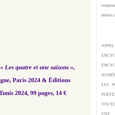
composé
thèmes d
APPE
ENCY
ENCYC
,
« Les quatre et une saisons »,
NUMÉR
gne, Paris 2024 & Éditions
LES P
unis 2024, 99 pages, 14 €
POÈTE
TOUTE
UNE 