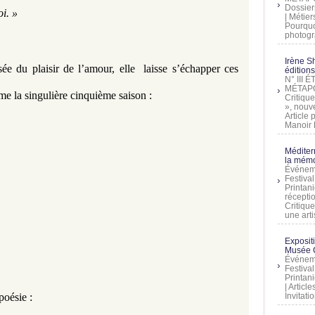
Dossier
oi. »
| Métier
Pourquoi
photogra
Irène Sh
ée du plaisir de l’amour, elle  laisse s’échapper ces 
éditions
N° III
MÉTAPO
e la singulière cinquième saison : 
Critique
», nouve
Article
Manoir D
Méditer
la mémo
Événeme
Festiva
Printani
récepti
Critique
une artis
Exposit
Musée C
Événeme
Festiva
Printani
| Artic
Invitati
oésie : 