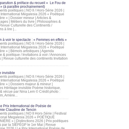
 parution & préface du recueil « Le Fou de
» (à paraître prochainement)
nts poétiques | NO II / Hors-Série 2026 |
l International Megalesia 2026 « Poétique
ère » | Dossier mineur | Articles &
ages | Métiers du livre | Philosophies &
Revue Culturelle des Continents /
ns à lire |...
on à voir le spectacle : « Femmes en effets »
nts poétiques | NO II / Hors-Série 2026 |
l International Megalesia 2026 « Poétique
ère » | Bémols artistiques | Agenda
ue & poétique / Invitations à voir / Annonces
 | Revue culturelle des continents Invitation
 invisible
nts poétiques | NO II / Hors-Série 2026 |
l International Megalesia 2026 « Poétique
ière » | Dossiers majeur & mineur |
ges Héritage invisible Poème historique,
e & vécue par Nina Lem © Crédit photo :
, Arrière...
Le Prix International de Poésie de
mie Claudine de Tencin
nts poétiques | NO II Hors-Série | Festival
tional Megalesia 2026 « POÉTIQUE
IÈRE » | Distinctions 2026 | Prix poétiques
és par la SIÉFÉGP le 1er Mai | Revue
ine 2026 | Le Prix International Poésie de