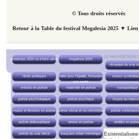
© Tous droits réservés
Retour à la Table du festival Megalesia 2025 ▼ Lien
LE PAN POÉTIQUE
printemps 2025 no ii hors-série
megalesia 2025
réception du xxie si
récits poétiques
lutter pour l'égalité, l'inclusion
muses symboliqu
et la parité
enfants en poésie
maternité en poésie
sociopoétique
poésie psychologique
poésie psychique
muses au mascul
muses et féminins en poésie
poésie vécue et-ou mémorielle
poésie contempora
poésie philosophique
amour en poésie
amitiés en poési
Existentialis
poésie du xxie siècle
françoise urban-menninger