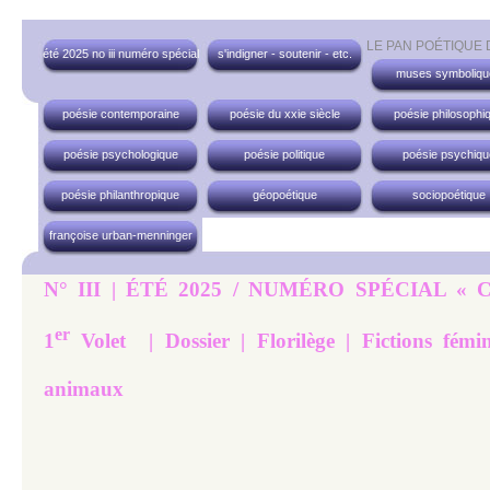
LE PAN POÉTIQUE
été 2025 no iii numéro spécial
s'indigner - soutenir - etc.
muses symboliqu
poésie contemporaine
poésie du xxie siècle
poésie philosophi
poésie psychologique
poésie politique
poésie psychiqu
poésie philanthropique
géopoétique
sociopoétique
françoise urban-menninger
N° III | ÉTÉ 2025 / NUMÉRO SPÉCIAL « 
er
1
Volet | Dossier | Florilège | Fictions fémi
animaux