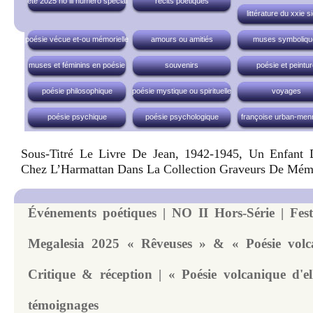
été 2025 no iii numéro spécial
récits poétiques
littérature du xxie s
poésie vécue et-ou mémorielle
amours ou amitiés
muses symboliqu
muses et féminins en poésie
souvenirs
poésie et peintu
poésie philosophique
poésie mystique ou spirituelle
voyages
poésie psychique
poésie psychologique
françoise urban-men
Sous-Titré Le Livre De Jean, 1942-1945, Un Enfant
Chez L’Harmattan Dans La Collection Graveurs De Mém
Événements poétiques | NO II Hors-Série | Festi
Megalesia 2025 « Rêveuses » & « Poésie volca
Critique & réception | « Poésie volcanique d'el
témoignages