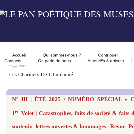
Accueil
Qui sommes-nous ?
Contribuer
Contacts
On parle de nous
AuteurEs & artistes
18 juin 2025
Les Charniers De L’humanité
N° III | ÉTÉ 2025 / NUMÉRO SPÉCIAL « 
er
1
Volet | Catastrophes, faits de société & faits d
soutenir, lettres ouvertes & hommages | Revue P