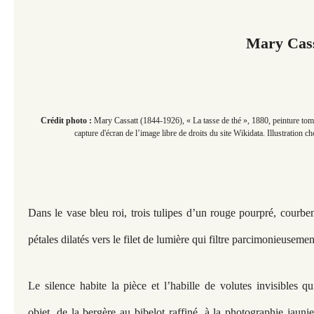
Mary Cas
Crédit photo :
Mary Cassatt (1844-1926), « La tasse de thé », 1880, peinture tom
capture d'écran de l’image libre de droits du site Wikidata. Illustration cho
Dans le vase bleu roi, trois tulipes d’un rouge pourpré, courbe
pétales dilatés vers le filet de lumière qui filtre parcimonieusemen
Le silence habite la pièce et l’habille de volutes invisibles q
objet, de la bergère au bibelot raffiné, à la photographie jaun