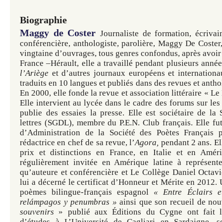
Biographie
Maggy de Coster
Journaliste de formation, écrivain
conférencière, anthologiste, parolière, Maggy De Coster
vingtaine d’ouvrages, tous genres confondus, après avoir 
France –Hérault, elle a travaillé pendant plusieurs anné
l’Ariège
et d’autres journaux européens et internation
traduits en 10 langues et publiés dans des revues et antho
En 2000, elle fonde la revue et association littéraire « L
Elle intervient au lycée dans le cadre des forums sur les 
publie des essaies la presse. Elle est sociétaire de la
lettres (SGDL), membre du P.E.N. Club français. Elle f
d’Administration de la Société des Poètes Français 
rédactrice en chef de sa revue, l’
Agora,
pendant 2 ans. El
prix et distinctions en France, en Italie et en Améri
régulièrement invitée en Amérique latine à représent
qu’auteure et conférencière et Le Collège Daniel Octa
lui a décerné le certificat d’Honneur et Mérite en 2012. 
poèmes bilingue-français espagnol
« Entre
Éclairs
et
relámpagos y penumbras »
ainsi que son recueil de no
souvenirs
» publié aux Éditions du Cygne ont fait l
d’études à L’Université de Cagliari en Sardaigne, s