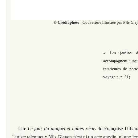
©
Crédit photo :
Couverture illustrée par
Nils Gle
« Les jardins d
accompagnent jusqu'
intérieures de not
voyage »,
p. 31
)
Lire
Le jour du muguet et autres récits
de Françoise Urban-M
l'artiste talentueux Nils Gleyen n'est ni un acte anodin, ni une le