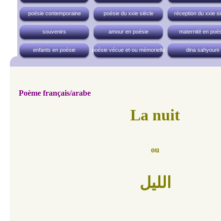
poésie contemporaine
poésie du xxie siècle
réception du xxie si
souvenirs
amour en poésie
maternité en poés
enfants en poésie
poésie vécue et-ou mémorielle
dina sahyouni
Poème français/arabe
La nuit
ou
الليل