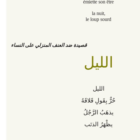
émiette son être
la nuit,
le loup sourd
قصيدة ضد العنف المنزلي على النساء
الليل
الليل
حُرٌّ بِقَولِ قَلاقَهُ
يذهَبُ الرَّجُلُ
يظْهَرُ الذئب