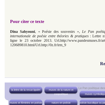
Pour citer ce texte
Dina Sahyouni
, «
Poésie des souvenirs
»,
Le Pan poéti
internationale de poésie entre théories & pratiques
:
Lettre n
ligne le 23 octobre 2013.
Url.http://www.pandesmuses.fr/art
120689810.html/Url.http://0z.fr/irm_9
Re
Le Pan poétique de
la lettre de la revue lppdm
muses de la nature et
zoopoétique
muses symboliqu
muses et féminins en poésie
nature en poésie
poésie bucolique ou pa