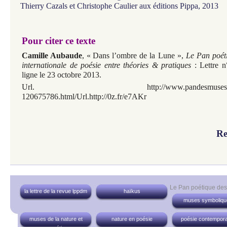
Thierry Cazals et Christophe Caulier aux éditions Pippa, 2013
Pour citer ce texte
Camille Aubaude
, «
Dans l’ombre de la Lune »,
Le Pan poét
internationale de poésie entre théories & pratiques
: Lettre n
ligne le 23 octobre 2013.
Url. http://www.pandesmuses.fr/articl
120675786.html/Url.http://0z.fr/e7AKr
Re
Le Pan poétique de
la lettre de la revue lppdm
haïkus
muses symboliqu
muses de la nature et
nature en poésie
poésie contempora