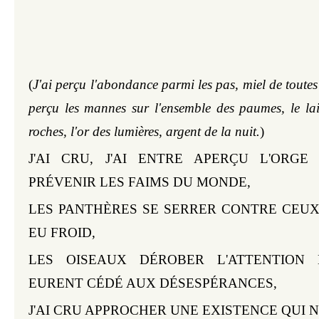
(
J'ai perçu l'abondance parmi les pas, miel de toutes p
perçu les mannes sur l'ensemble des paumes, le lait 
roches, l'or des lumières, argent de la nuit.
)
J'AI CRU, J'AI ENTRE APERÇU L'ORGE
PRÉVENIR LES FAIMS DU MONDE,
LES PANTHÈ
RES SE SERRER CONTRE CEUX
EU FROID,
LES OISEAUX D
É
ROBER L'ATTENTION 
EURENT C
É
DÉ
 AUX D
É
SESP
É
RANCES,
J'AI CRU APPROCHER UNE EXISTENCE QUI N