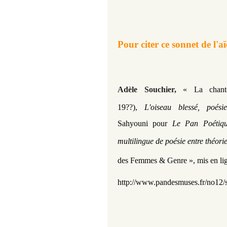
Pour citer ce sonnet de l'aï
Adèle Souchier,
« La chant
19??)
,
L'oiseau blessé, poés
Sahyouni pour
Le Pan Poétiqu
multilingue de poésie entre théor
des Femmes & Genre »,
mis en li
http://www.pandesmuses.fr/no12/s