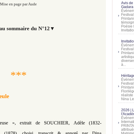
Avis de
Mise en page par Aude
Gadara 
Événeme
Festiva
Printani
témoign
Poésie 
 au sommaire du N°12
▼
Invitatio
Invitati
Événeme
Festiva
Printani
artistiq
diverses
à...
***
Héritage
Événeme
Festiva
Printan
Florilè
eule
réalist
Nina Lem
2026 | 
l'Acadé
Événeme
Interna
euse »,
extrait
de
SOUCHIER, Adèle (1832-
PRINTAN
attribu
ie
(1878), choisi, transcrit & annoté par Dina
Matrimo