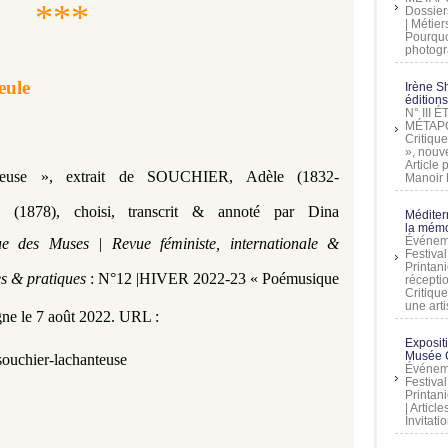
***
Dossier
| Métier
Pourquoi
photogra
eule
Irène Sh
éditions
N° III
MÉTAPO
Critique
», nouve
Article
euse »,
extrait
de
SOUCHIER, Adèle (1832-
Manoir D
ie
(1878), choisi, transcrit & annoté par Dina
Méditer
la mémo
Événeme
e des Muses | Revue féministe, internationale &
Festiva
Printani
ies & pratiques
: N°12 |
HIVER 2022-23 « Poémusique
récepti
Critique
une artis
gne le 7 août 2022. URL :
Exposit
Musée C
ouchier-lachanteuse
Événeme
Festiva
Printani
| Artic
Invitati