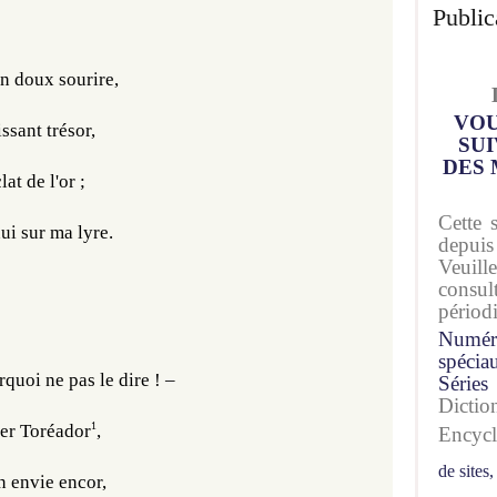
Public
un doux sourire,
VOU
sant trésor,
SUI
DES 
at de l'or ;
Cette 
ui sur ma lyre.
depuis
Veuil
consu
périod
Numér
spécia
rquoi ne pas le dire ! –
Séries
Dicti
1
ier Toréador
,
Encyc
de sites,
n envie encor,