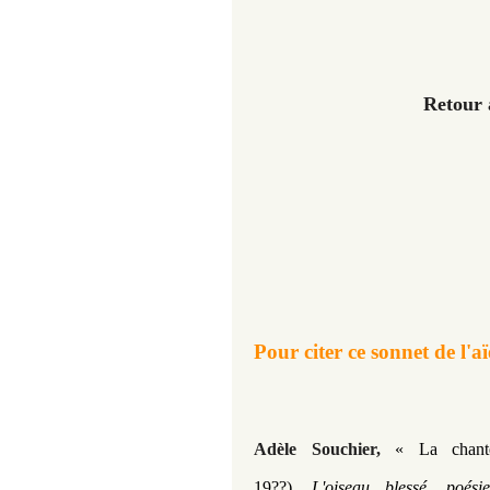
Retour
Pour citer ce sonnet de l'aï
Adèle Souchier,
« La chant
19??)
,
L'oiseau blessé, poés