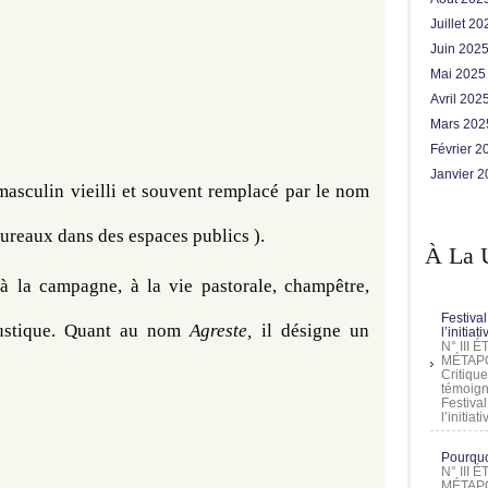
Juillet 2
Juin 202
Mai 202
Avril 202
Mars 20
Février 
Janvier 
masculin vieilli et souvent remplacé par le nom 
aureaux dans des espaces publics ). 
À La 
à la campagne, à la vie pastorale, champêtre, 
Festival
rustique. Quant au nom 
Agreste,
 il désigne un 
l’initia
N° III
MÉTAPO
Critique
témoign
Festival
l’initia
Pourquoi
N° III
MÉTAPO