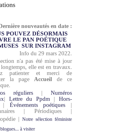
ations
Dernière nouveautés en date :
S POUVEZ DÉSORMAIS
VRE LE PAN POÉTIQUE
MUSES SUR INSTAGRAM
Info du 29 mars 2022.
section n'a pas été mise à jour
 longtemps, elle est en travaux.
lez patienter et merci de
lter la page
Accueil
de ce
ique.
os réguliers
|
Numéros
ux
|
Lettre du Ppdm
|
Hors-
|
Événements poétiques
|
onnaires | Périodiques |
lopédie |
Notre sélection féministe
 blogues... à visiter