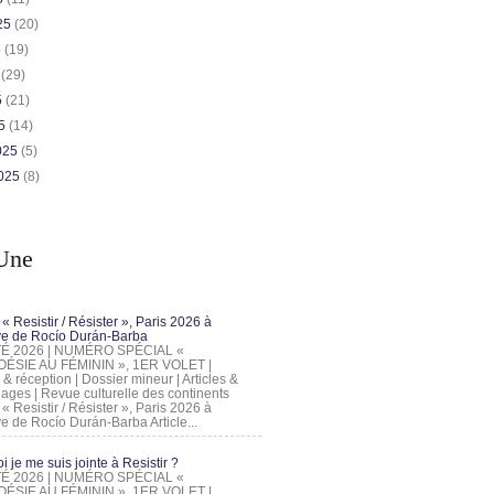
025
(20)
5
(19)
5
(29)
5
(21)
25
(14)
2025
(5)
2025
(8)
Une
 « Resistir / Résister », Paris 2026 à
tive de Rocío Durán-Barba
 ÉTÉ 2026 | NUMÉRO SPÉCIAL «
ÉSIE AU FÉMININ », 1ER VOLET |
 & réception | Dossier mineur | Articles &
ages | Revue culturelle des continents
 « Resistir / Résister », Paris 2026 à
tive de Rocío Durán-Barba Article...
 je me suis jointe à Resistir ?
 ÉTÉ 2026 | NUMÉRO SPÉCIAL «
ÉSIE AU FÉMININ », 1ER VOLET |