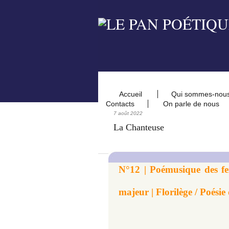
Accueil
Qui sommes-nou
Contacts
On parle de nous
7 août 2022
La Chanteuse
N°12 | Poémusique des f
majeur | Florilège / Poésie 