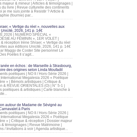
s majeur & mineur | Articles & témoignages |
s du livre | Revue culturelle des continents
 je me suis jointe à Resistir ? Article &
phie (fournie) par...
raer, « Vertige du réel », nouvelles aux
 Unicité, 2026, 141 p. 14€
 ÉTÉ 2026 | NUMÉRO SPÉCIAL «
ÉSIE AU FÉMININ », 1ER VOLET |
 & réception Irène Shraer, « Vertige du réel
lles aux éditions Unicité, 2026, 141 p. 14€
 par Maggy de Coster Site personnel Le
es Poètes Il s’agit...
ranée en échos : de Marseille à Strasbourg,
ire des origines selon Linda Moufadil
nts poétiques | NO II / Hors-Série 2026 |
l International Megalesia 2026 « Poétique
ère » | Bémols artistiques | Critique &
on & REVUE ORIENTALES (O) | N° 5-1 |
s poétiques & artistiques | Carte blanche à
te...
ion autour de Madame de Sévigné au
arnavalet à Paris
nts poétiques | NO II / Hors-Série 2026 |
l International Megalesia 2026 « Poétique
ère » | Critique & réception | Dossier majeur
les & témoignages | Revue Matrimoine |
ons / Invitations à voir | Agenda artistique...