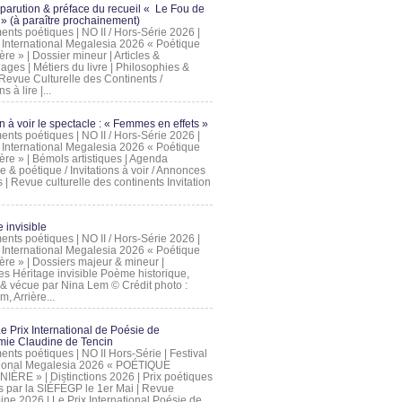
 parution & préface du recueil « Le Fou de
» (à paraître prochainement)
nts poétiques | NO II / Hors-Série 2026 |
l International Megalesia 2026 « Poétique
ère » | Dossier mineur | Articles &
ages | Métiers du livre | Philosophies &
Revue Culturelle des Continents /
ns à lire |...
on à voir le spectacle : « Femmes en effets »
nts poétiques | NO II / Hors-Série 2026 |
l International Megalesia 2026 « Poétique
ère » | Bémols artistiques | Agenda
ue & poétique / Invitations à voir / Annonces
 | Revue culturelle des continents Invitation
 invisible
nts poétiques | NO II / Hors-Série 2026 |
l International Megalesia 2026 « Poétique
ière » | Dossiers majeur & mineur |
ges Héritage invisible Poème historique,
e & vécue par Nina Lem © Crédit photo :
, Arrière...
Le Prix International de Poésie de
mie Claudine de Tencin
nts poétiques | NO II Hors-Série | Festival
tional Megalesia 2026 « POÉTIQUE
IÈRE » | Distinctions 2026 | Prix poétiques
és par la SIÉFÉGP le 1er Mai | Revue
ine 2026 | Le Prix International Poésie de