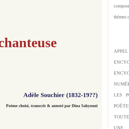
composé
thèmes d
chanteuse
APPE
ENCY
ENCYC
NUMÉR
Adèle Souchier (1832-19??)
LES P
POÈTE
Poème choisi, transcrit & annoté par Dina Sahyouni
TOUTE
UNE 