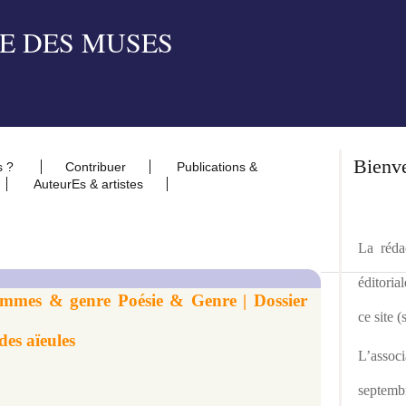
Bienv
s ?
Contribuer
Publications &
AuteurEs & artistes
La rédac
éditoria
emmes & genre Poésie & Genre | Dossier
ce site 
des aïeules
L’asso
septemb