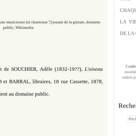
CHAQU
LA VI
une musicienne (et chanteuse ?) jouant de la guitare, domaine
public, Wikimedia.
DE LA 
Crédit
t de 
SOUCHIER
, Adèle (1832-19??), 
L'oiseau 
mondiale
réalisée 
 Paris, BLOUD et BARRAL, libraires, 18 rue Cassette, 1878, 
ient au 
domaine public.
Reche