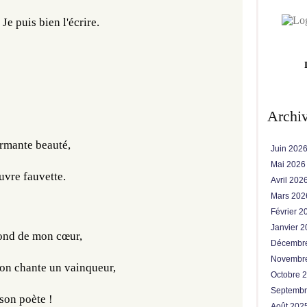
 Je puis bien l'écrire.
Archi
armante beauté,
Juin 202
Mai 202
auvre fauvette.
Avril 202
Mars 20
Février 
Janvier 
fond de mon cœur,
Décembr
Novembr
 on chante un vainqueur,
Octobre 
Septemb
son poète !
Août 202