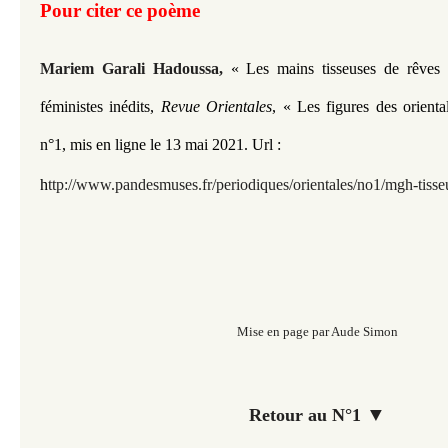
Pour citer ce poème
Mariem Garali Hadoussa,
« Les mains tisseuses de rêves
féministes inédits,
Revue Orientales
, « Les figures des orienta
n°1
,
mis en ligne le 13 mai 2021.
Url :
h
ttp://www.pandesmuses.fr/periodiques/orientales/no1/mgh-tisse
Mise en page par Aude Simon
▼
Retour au N°1