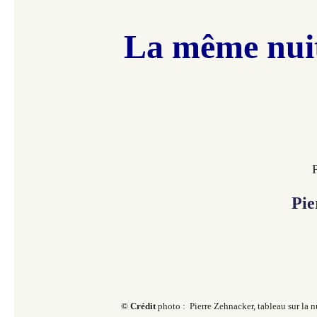
La même nui
Pie
© Crédit
photo :
Pierre Zehnacker, tableau sur la n