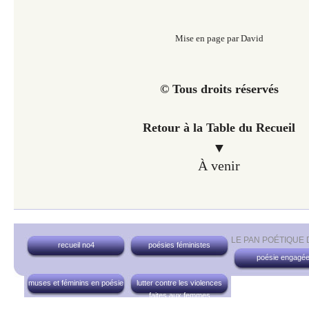
Mise en page par David
© Tous droits réservés
Retour à la Table du Recueil
▼
À venir
LE PAN POÉTIQUE
recueil no4
poésies féministes
poésie engagé
muses et féminins en poésie
lutter contre les violences
faites aux femmes