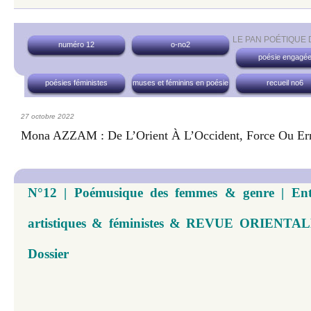
LE PAN POÉTIQUE
numéro 12
o-no2
poésie engagé
poésies féministes
muses et féminins en poésie
recueil no6
27 octobre 2022
Mona AZZAM : De L’Orient À L’Occident, Force Ou Err
N°12 | Poémusique des femmes & genre | Entre
artistiques & féministes & REVUE ORIENTALE
Dossier