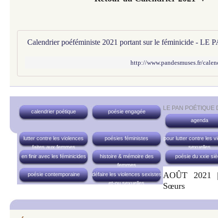
http://www.pandesmuses.fr/calen
LE PAN POÉTIQUE
calendrier poétique
poésie engagée
agenda
lutter contre les violences
poésies féministes
pour lutter contre les v
faites aux femmes
sexuelles
en finir avec les féminicides
histoire & mémoire des
poésie du xxie siè
femmes
AOÛT 2021 |
poésie contemporaine
défaire les violences sexistes
et-ou sexuelles
Sœurs