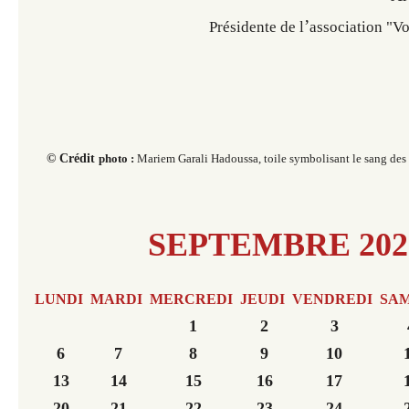
’
Présidente de l
association "V
© Crédit
photo :
Mariem Garali Hadoussa, toile symbolisant le sang des 
SEPTEMBRE 20
LUNDI
MARDI
MERCREDI
JEUDI
VENDREDI
SA
1
2
3
6
7
8
9
10
13
14
15
16
17
20
21
22
23
24