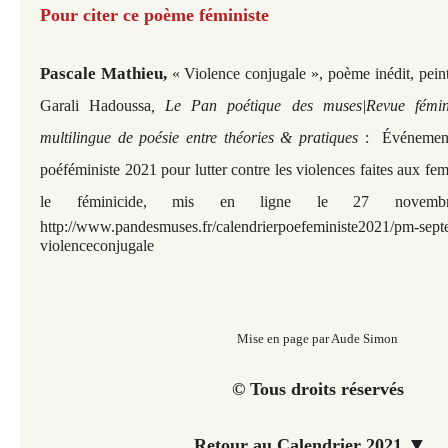
Pour citer ce poème féministe
Pascale Mathieu,
« Violence conjugale
», ​​​​​poème inédit, p
Garali Hadoussa
, Le Pan poétique des muses|Revue fémini
multilingue de poésie entre théories & pratiques
:
Événement
poéféministe 2021 pour lutter contre les violences faites aux fe
le féminicide, mis en ligne le 27 novem
http://www.pandesmuses.fr/calendrierpoefeministe2021/pm-
sept
v
iolenceconjugale
Mise en page par Aude Simon
© Tous droits réservés
▼
Retour au Calendrier 2021