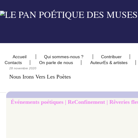
Accueil
Qui sommes-nous ?
Contribuer
Contacts
On parle de nous
AuteurEs & artistes
28 novembre 2020
Nous Irons Vers Les Poètes
Événements poétiques | ReConfinement | Rêveries fleu