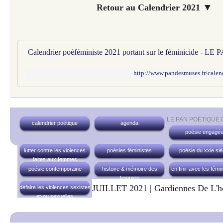
▼
Retour au Calendrier 2021
http://www.pandesmuses.fr/calen
LE PAN POÉTIQUE
calendrier poétique
agenda
poésie engagé
lutter contre les violences
poésies féministes
poésie du xxie siè
faites aux femmes
poésie contemporaine
histoire & mémoire des
en finir avec les fémi
femmes
JUILLET 2021 | Gardiennes De L'h
défaire les violences sexistes
et-ou sexuelles