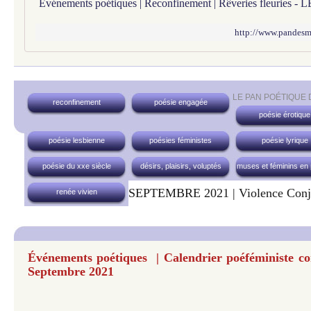
http://www.pandesmus
LE PAN POÉTIQUE
reconfinement
poésie engagée
poésie érotique
poésie lesbienne
poésies féministes
poésie lyrique
poésie du xxe siècle
désirs, plaisirs, voluptés
muses et féminins en
SEPTEMBRE 2021 | Violence Conj
renée vivien
Événements poétiques | Calendrier poéféministe con
Septembre 2021