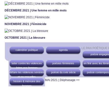
DÉCEMBRE 2021 | Une femme en mille mots
NOVEMBRE 2021 | Féminicide
OCTOBRE 2021 | La blessure
LE PAN POÉTIQUE
calendrier poétique
agenda
poésie engagé
lutter contre les violences
poésies féministes
en finir avec les fémi
faites aux femmes
défaire les violences sexistes
poésie du xxie siècle
poésie contempora
et-ou sexuelles
MAI 2021 | Déphasage >>
histoire & mémoire des
femmes