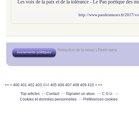
Les voix de la paix et de la tolérance - Le Pan poétique des m
http://www.pandesmuses.fr/2017/vo
Rédaction de la revue LPpdm
dans
événements poétiques
420
430
440
450
460
470
480
490
500
<<
<
400
401
402
403
404
405
406
407
408
409
410
>
>>
Top articles
Contact
Signaler un abus
C.G.U.
Cookies et données personnelles
Préférences cookies