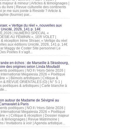
s majeur & mineur | Articles & témoignages |
s du livre | Revue culturelle des continents
 je me suis jointe à Resistir ? Article &
phie (fournie) par...
raer, « Vertige du réel », nouvelles aux
 Unicité, 2026, 141 p. 14€
 ÉTÉ 2026 | NUMÉRO SPÉCIAL «
ÉSIE AU FÉMININ », 1ER VOLET |
 & réception Irène Shraer, « Vertige du réel
lles aux éditions Unicité, 2026, 141 p. 14€
 par Maggy de Coster Site personnel Le
es Poètes Il s’agit...
ranée en échos : de Marseille à Strasbourg,
ire des origines selon Linda Moufadil
nts poétiques | NO II / Hors-Série 2026 |
l International Megalesia 2026 « Poétique
ère » | Bémols artistiques | Critique &
on & REVUE ORIENTALES (O) | N° 5-1 |
s poétiques & artistiques | Carte blanche à
te...
ion autour de Madame de Sévigné au
arnavalet à Paris
nts poétiques | NO II / Hors-Série 2026 |
l International Megalesia 2026 « Poétique
ère » | Critique & réception | Dossier majeur
les & témoignages | Revue Matrimoine |
ons / Invitations à voir | Agenda artistique...