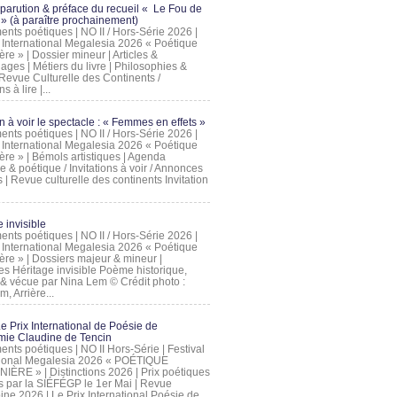
 parution & préface du recueil « Le Fou de
» (à paraître prochainement)
nts poétiques | NO II / Hors-Série 2026 |
l International Megalesia 2026 « Poétique
ère » | Dossier mineur | Articles &
ages | Métiers du livre | Philosophies &
Revue Culturelle des Continents /
ns à lire |...
on à voir le spectacle : « Femmes en effets »
nts poétiques | NO II / Hors-Série 2026 |
l International Megalesia 2026 « Poétique
ère » | Bémols artistiques | Agenda
ue & poétique / Invitations à voir / Annonces
 | Revue culturelle des continents Invitation
 invisible
nts poétiques | NO II / Hors-Série 2026 |
l International Megalesia 2026 « Poétique
ière » | Dossiers majeur & mineur |
ges Héritage invisible Poème historique,
e & vécue par Nina Lem © Crédit photo :
, Arrière...
Le Prix International de Poésie de
mie Claudine de Tencin
nts poétiques | NO II Hors-Série | Festival
tional Megalesia 2026 « POÉTIQUE
IÈRE » | Distinctions 2026 | Prix poétiques
és par la SIÉFÉGP le 1er Mai | Revue
ine 2026 | Le Prix International Poésie de