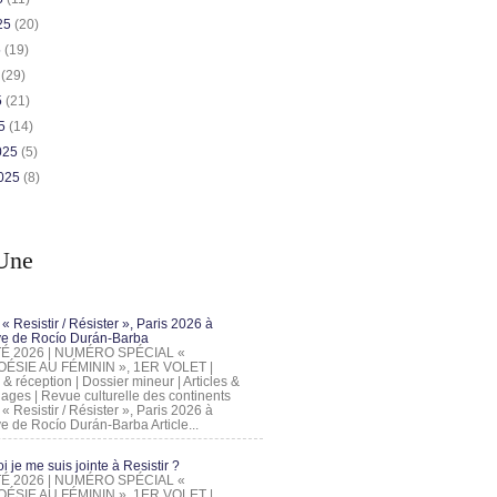
025
(20)
5
(19)
5
(29)
5
(21)
25
(14)
2025
(5)
2025
(8)
Une
 « Resistir / Résister », Paris 2026 à
tive de Rocío Durán-Barba
 ÉTÉ 2026 | NUMÉRO SPÉCIAL «
ÉSIE AU FÉMININ », 1ER VOLET |
 & réception | Dossier mineur | Articles &
ages | Revue culturelle des continents
 « Resistir / Résister », Paris 2026 à
tive de Rocío Durán-Barba Article...
 je me suis jointe à Resistir ?
 ÉTÉ 2026 | NUMÉRO SPÉCIAL «
ÉSIE AU FÉMININ », 1ER VOLET |