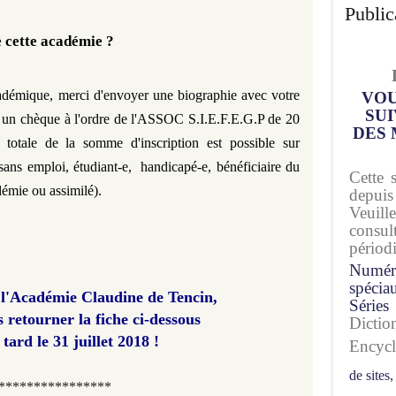
Public
cette académie ?
cadémique, merci d'envoyer une biographie avec votre
VOU
SUI
 un chèque à l'ordre de l'ASSOC S.I.E.F.E.G.P de 20
DES 
 totale de la somme d'inscription est possible sur
e sans emploi, étudiant-e, handicapé-e, bénéficiaire du
Cette 
émie ou assimilé).
depuis
Veuil
consu
périod
Numér
spécia
 l'Académie Claudine de Tencin,
Séries
s retourner
la fiche ci-dessous
Dicti
 tard le 31 juillet 2018 !
Encyc
de sites,
****************