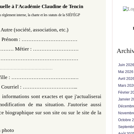
uelle à l'Académie Claudine de Tencin
on règlement interne, la charte et les statuts de la SIÉFÉGP
. Autre (société, association, etc.)
 Prénom : ……………………………
…………… Métier : ………………………
Archi
…………………………………………………
Juin 202
…………………………………
Mai 202
…. Ville : ……………………………….…
Avril 202
Mars 20
ourriel : …………………………...
Février 
s informations sont exactes et que j'actualiserai
Janvier 
dification de ma situation. J'autorise aussi
Décembr
e biographique sur son site ou sur le site de la
Novembr
Octobre 
Septemb
a photo
Août 202