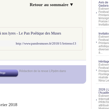
Avis de
▼
servés Retour au sommaire
Gadara 
Événeme
Festiva
Printani
témoign
Poésie 
Invitatio
à nos lyres - Le Pan Poétique des Muses
Invitati
Événeme
Festiva
Printani
http://www.pandesmuses.fr/2018/1/lettreno13
artistiq
diverses
à...
Héritage
Événeme
Festiva
Rédaction de la revue LPpdm
dans
Printan
efegp
Florilè
réalist
Nina Lem
2026 | 
l'Acadé
Événeme
Interna
PRINTAN
vrier 2018
attribu
Matrimo