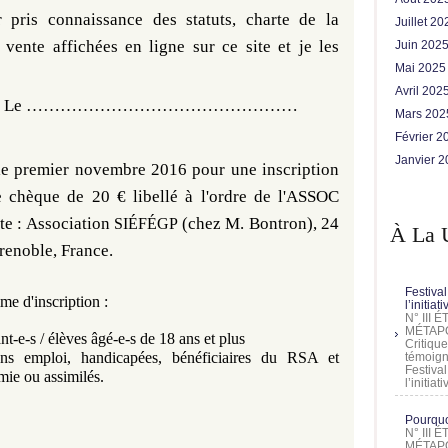
r pris connaissance des
statuts,
charte de la
Juillet 2
e vente
affichées en ligne sur ce site
et je les
Juin 202
Mai 202
Avril 202
.
Le …………………………………………
Mars 20
Février 
Janvier 
 le premier novembre 2016 pour une inscription
 chèque de 20 € libellé à l'ordre de l'ASSOC
te :
Association
(chez M. Bontron), 24
SIÉFÉGP
À La 
renoble, France.
Festival
me d'inscription :
l’initia
N° III
MÉTAPO
ant-e-s / élèves âgé-e-s de 18 ans et plus
Critique
ans emploi, handicapées, bénéficiaires du RSA et
témoign
Festival
ie ou assimilés.
l’initia
Pourquoi
N° III
MÉTAPO