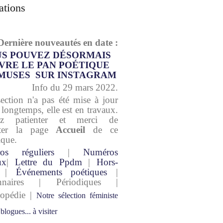
ations
Dernière nouveautés en date :
S POUVEZ DÉSORMAIS
VRE LE PAN POÉTIQUE
MUSES SUR INSTAGRAM
Info du 29 mars 2022.
section n'a pas été mise à jour
 longtemps, elle est en travaux.
lez patienter et merci de
lter la page
Accueil
de ce
ique.
os réguliers
|
Numéros
ux
|
Lettre du Ppdm
|
Hors-
|
Événements poétiques
|
onnaires | Périodiques |
lopédie |
Notre sélection féministe
 blogues... à visiter