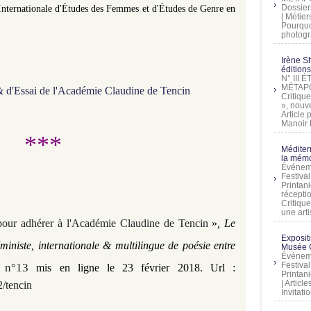
Dossier
 Internationale d'Études des Femmes et
d'Études
de Genre en
| Métier
Pourquoi
photogra
Irène Sh
éditions
N° III
MÉTAPO
& d'Essai de l'Académie Claudine de Tencin
Critique
», nouve
Article
Manoir D
***
Méditer
la mémo
Événeme
Festiva
Printani
récepti
Critique
une artis
ur adhérer à l'Académie Claudine de Tencin
»
,
Le
Exposit
iniste, internationale & multilingue de poésie entre
Musée C
Événeme
Festiva
e n°13
mis en ligne le 23 février 2018. Url :
Printani
| Artic
/tencin
Invitati