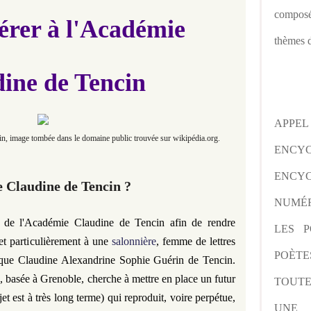
composé
érer à l'Académie
thèmes d
ine de Tencin
APPE
n, image tombée dans le domaine public trouvée sur wikipédia.org.
ENCY
ENCYC
 Claudine de Tencin ?
NUMÉR
t de l'Académie Claudine de Tencin afin de rendre
LES P
t particulièrement à une
salonnière
, femme de lettres
POÈTE
 que Claudine Alexandrine Sophie Guérin de Tencin.
n
, basée à Grenoble, cherche à mettre en place un futur
TOUTE
t est à très long terme) qui reproduit, voire perpétue,
UNE 