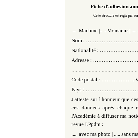
Fiche d'adhésion ann
Cette structure est régie par s
.....
Madame |
.....
Monsieur | ....
Nom : …………………………
Nationalité : ……………
Adresse : ……………
………………………………………
Code postal : ……………
Pays : ………………………… C
J'atteste sur l'honneur que ce
ces données après chaque mo
l'Académie à diffuser ma notic
revue LPpdm :
.....
avec ma photo |
.....
sans m