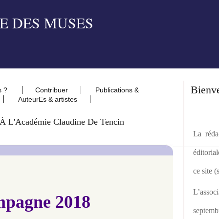
Bienv
s ?
Contribuer
Publications &
AuteurEs & artistes
À L'Académie Claudine De Tencin
La rédac
éditoria
ce site 
L’asso
pagne 2018
septemb