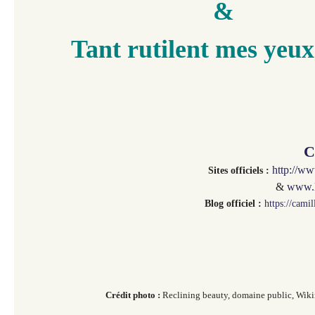
&
Tant rutilent mes yeux
C
http://w
Sites officiels :
&
www.l
Blog officiel :
https://cami
Crédit photo :
Reclining beauty,
domaine public, Wik