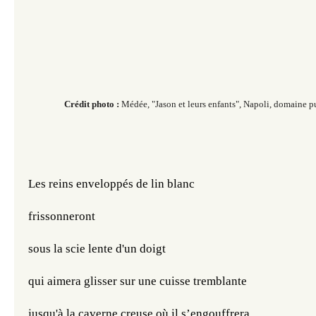
Crédit photo :
Médée, "Jason et leurs
enfants"
, Napoli,
domaine
p
Les reins enveloppés de lin blanc 
frissonneront 
sous la scie lente d'un doigt
qui aimera glisser sur une cuisse tremblante
jusqu'à la caverne creuse où il s’engouffrera.