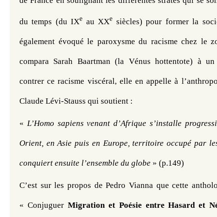
de France en soulignant les différentes strates qui se son
e
e
du temps (du IX
 au XX
 siècles) pour former la socié
également évoqué le paroxysme du racisme chez le zoo
compara Sarah Baartman (la Vénus hottentote) à un 
contrer ce racisme viscéral, elle en appelle à l’anthrop
Claude Lévi-Stauss qui soutient :
« 
L’Homo sapiens venant d’Afrique s’installe progres
Orient, en Asie puis en Europe, territoire occupé par l
conquiert ensuite l’ensemble du globe
 » (p.149)
C’est sur les propos de Pedro Vianna que cette antholo
« Conjuguer 
Migration et Poésie entre Hasard et Né