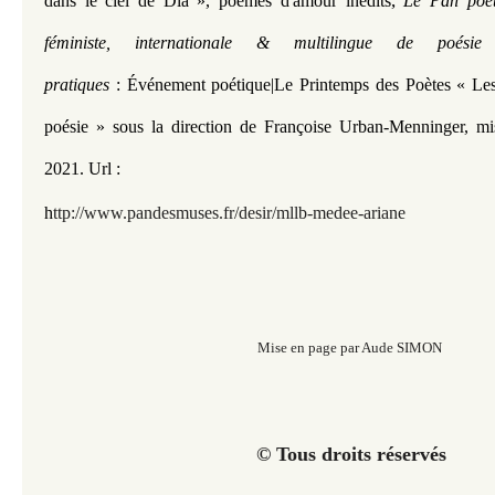
,
dans le ciel de Dia
»
, poèmes d'amour inédits
Le Pan poét
féministe, internationale & multilingue de poési
pratiques
: Événement poétique|
Le Printemps des Poètes « Les
poésie » sous la direction de Françoise Urban-Menninger, m
2021.
Url :
h
ttp://www.pandesmuses.fr/desir/mllb-medee-ariane
Mise en page par Aude SIMON
© Tous droits réservés