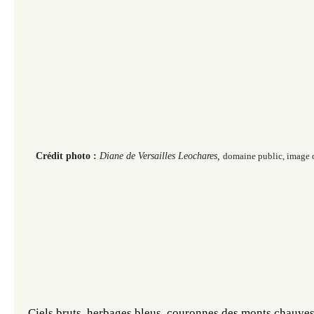
Crédit photo :
Diane de Versailles Leochares,
domaine public, image
Ciels bruts, herbages bleus, couronnes des monts chauves