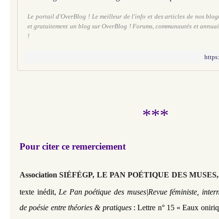
Le portail d'OverBlog ! Le meilleur de l'info et des articles de nos blo
et gratuitement un blog sur OverBlog ! Forums, communautés et annuai
!
https
***
Pour citer ce remerciement
Association SIÉFÉGP, LE PAN POÉTIQUE DES MUSES
texte inédit,
Le Pan poétique des muses|Revue féministe, intern
de poésie entre théories & pratiques
: Lettre n° 15
« Eaux oniriq