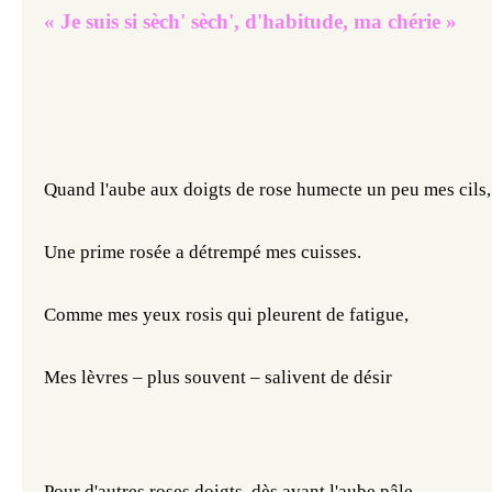
« Je suis si sèch' sèch', d'habitude, ma chérie »
Quand l'aube aux doigts de rose humecte un peu mes cils,
Une prime rosée a détrempé mes cuisses.
Comme mes yeux rosis qui pleurent de fatigue,
Mes lèvres – plus souvent – salivent de désir
Pour d'autres roses doigts, dès avant l'aube pâle,