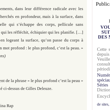
Public
ments, dans leur différence radicale avec les
cherchés en profondeur, mais à la surface, dans
elle qui s’échappe des corps, pellicule sans
VOU
SUI
qui les réfléchit, échiquier qui les planifie. […]
DES 
, en logeant la surface, qu’on passe du corps à
n mot profond : le plus profond, c’est la peau. »
Cette 
depuis
ens)
Veuil
consu
périod
Numér
spécia
nt de la phrase « le plus profond c’est la peau »
Séries
té ci-dessus de Gilles Deleuze.
Dicti
Encyc
de sites,
tina Rap