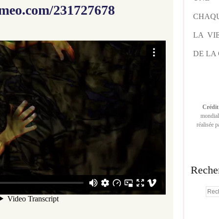
vimeo.com/231727678
CHAQU
LA VI
DE LA 
Crédit
mondiale
réalisée 
Reche