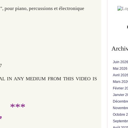
l", pour piano, percussions et électronique
Archi
Juin 202
7
Mai 202
Avril 202
AL IN ANY MEDIUM FROM THIS VIDEO IS
Mars 20
Février 
Janvier 
Décembr
***
Novembr
Octobre 
e
Septemb
Août 202