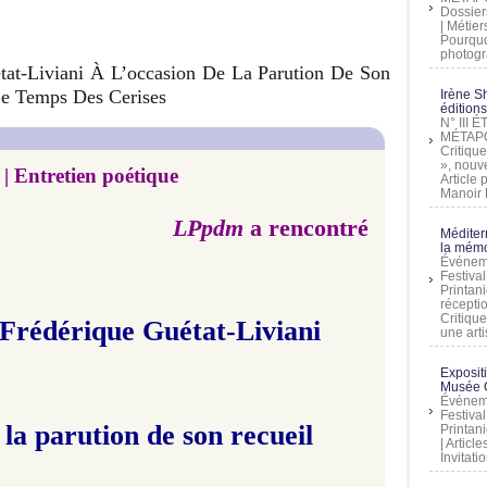
Dossier
| Métier
Pourquoi
photogra
état-Liviani À L’occasion De La Parution De Son
Le Temps Des Cerises
Irène Sh
éditions
N° III
MÉTAPO
Critique
», nouve
 | Entretien poétique
Article
Manoir D
LPpdm
a rencontré
Méditer
la mémo
Événeme
Festiva
Printani
récepti
Critique
 Frédérique Guétat-Liviani
une artis
Exposit
Musée C
Événeme
Festiva
 la parution de son recueil
Printani
| Artic
Invitati