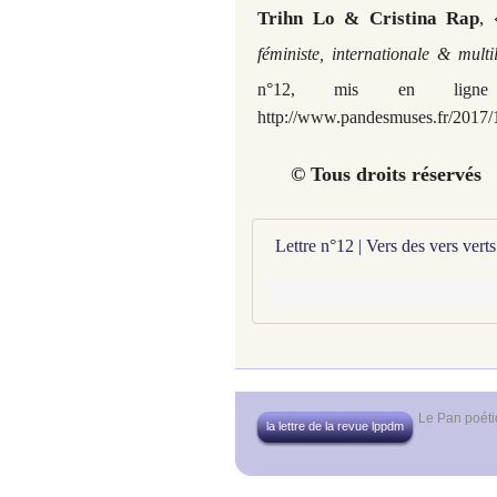
Trihn Lo & Cristina Rap
,
féministe, internationale & mult
n°12, mis en lign
http://www.pandesmuses.fr/2017/1
© Tous droits ré
Lettre n°12 | Vers des vers vert
Le Pan poét
la lettre de la revue lppdm