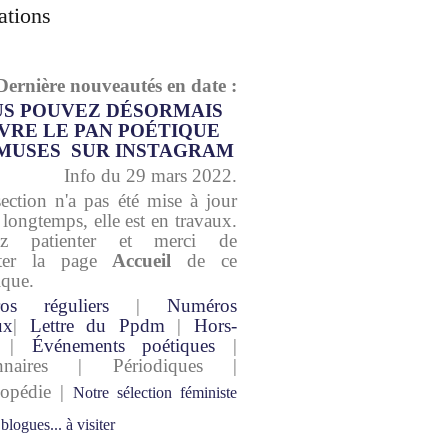
ations
Dernière nouveautés en date :
S POUVEZ DÉSORMAIS
VRE LE PAN POÉTIQUE
MUSES SUR INSTAGRAM
Info du 29 mars 2022.
section n'a pas été mise à jour
 longtemps, elle est en travaux.
lez patienter et merci de
lter la page
Accueil
de ce
ique.
os réguliers
|
Numéros
ux
|
Lettre du Ppdm
|
Hors-
|
Événements poétiques
|
onnaires | Périodiques |
lopédie |
Notre sélection féministe
 blogues... à visiter