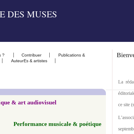
Bienv
s ?
Contribuer
Publications &
AuteurEs & artistes
La rédac
éditoria
ique & art audiovisuel
ce site 
L’asso
Performance musicale & poétique
septemb