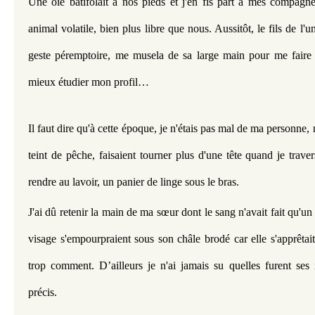
Une oie batifolait à nos pieds et j'en fis part à mes compagn
animal volatile, bien plus libre que nous. Aussitôt, le fils de l'un
geste péremptoire, me musela de sa large main pour me faire t
mieux étudier mon profil…
Il faut dire qu'à cette époque, je n'étais pas mal de ma personne,
teint de pêche, faisaient tourner plus d'une tête quand je traver
rendre au lavoir, un panier de linge sous le bras.
J'ai dû retenir la main de ma sœur dont le sang n'avait fait qu'un t
visage s'empourpraient sous son châle brodé car elle s'apprêtait à
trop comment. D’ailleurs je n'ai jamais su quelles furent ses i
précis.