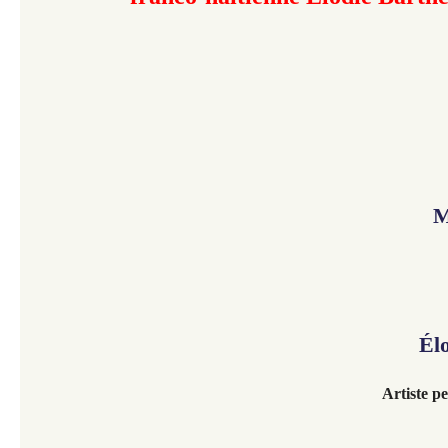
M
Él
Artiste p