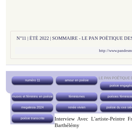
N°11 | ÉTÉ 2022 | SOMMAIRE - LE PAN POÉTIQUE D
http://www.pandesm
LE PAN POÉTIQUE
numéro 11
amour en poésie
poésie engagé
muses et féminins en poésie
féminismes
poésies féminist
megalesia 2024
renée vivien
poésie du xxe siè
Interview Avec L'artiste-Peintre F
poésie transcrite
Barthélémy