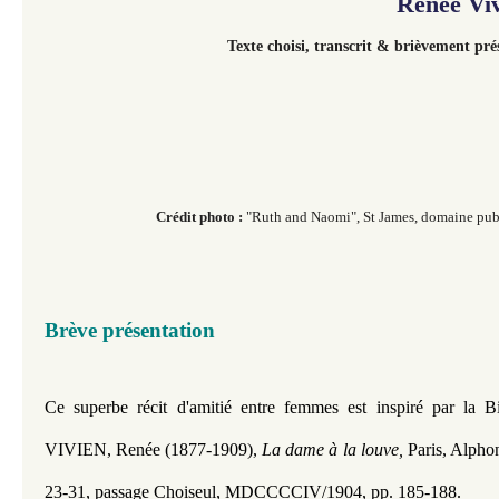
Renée Viv
Texte choisi, transcrit & brièvement pr
Crédit photo :
"Ruth and Naomi", St James, domaine publ
​​​​
Brève présentation
Ce superbe récit d'amitié entre femmes est inspiré par la Bi
VIVIEN, Renée (1877-1909), 
La dame à la louve,
 Paris, Alph
23-31, passage Choiseul, MDCCCCIV/1904, pp. 
185-188.