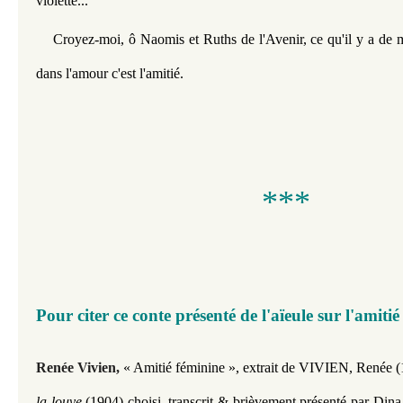
violette...
Croyez-moi, ô Naomis et Ruths de l'Avenir, ce qu'il y a de m
dans l'amour c'est l'amitié.
​​​***
Pour citer ce conte présenté de l'aïeule sur l'amitié
Renée Vivien,
« Amitié féminine »,
extrait de VIVIEN, Renée 
la louve
(
1904
) choisi, transcrit & brièvement présenté par Din