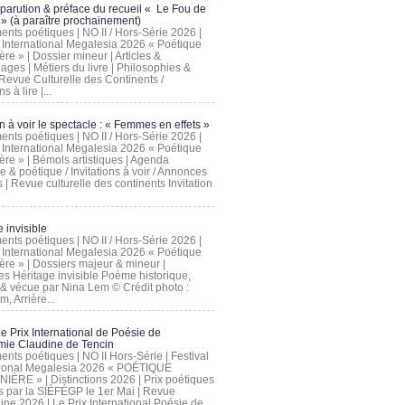
 parution & préface du recueil « Le Fou de
» (à paraître prochainement)
nts poétiques | NO II / Hors-Série 2026 |
l International Megalesia 2026 « Poétique
ère » | Dossier mineur | Articles &
ages | Métiers du livre | Philosophies &
Revue Culturelle des Continents /
ns à lire |...
on à voir le spectacle : « Femmes en effets »
nts poétiques | NO II / Hors-Série 2026 |
l International Megalesia 2026 « Poétique
ère » | Bémols artistiques | Agenda
ue & poétique / Invitations à voir / Annonces
 | Revue culturelle des continents Invitation
 invisible
nts poétiques | NO II / Hors-Série 2026 |
l International Megalesia 2026 « Poétique
ière » | Dossiers majeur & mineur |
ges Héritage invisible Poème historique,
e & vécue par Nina Lem © Crédit photo :
, Arrière...
Le Prix International de Poésie de
mie Claudine de Tencin
nts poétiques | NO II Hors-Série | Festival
tional Megalesia 2026 « POÉTIQUE
IÈRE » | Distinctions 2026 | Prix poétiques
és par la SIÉFÉGP le 1er Mai | Revue
ine 2026 | Le Prix International Poésie de