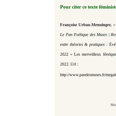
Pour citer ce texte féminis
​Françoise Urban-Menninger
,
« 
Le Pan Poétique des Muses | Revu
entre théories & pratiques
: Évé
2022 « Les merveilleux féeriqu
2022.
Url :
http://www.pandesmuses.fr/megal
Mis