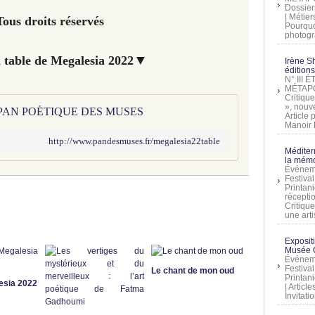
Dossier
| Métier
ous droits réservés
Pourquoi
photogra
▼
a table de Megalesia 2022
Irène Sh
éditions
N° III
MÉTAPO
Critique
», nouve
 LE PAN POÉTIQUE DES MUSES
Article
Manoir D
http://www.pandesmuses.fr/megalesia22table
Méditer
la mémo
Événeme
Festiva
Printani
récepti
Critique
une artis
Exposit
Musée C
Événeme
Festiva
Le chant de mon oud
Printani
esia 2022
| Artic
Invitati