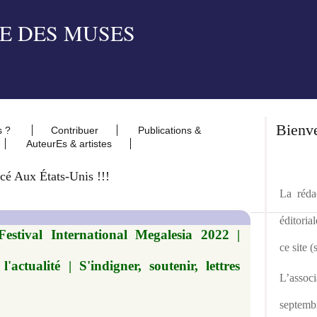
Bienv
s ?
Contribuer
Publications &
AuteurEs & artistes
é Aux États-Unis !!!
La rédac
éditoria
estival International Megalesia 2022 |
ce site 
l'actualité | S'indigner, soutenir, lettres
L’asso
septemb