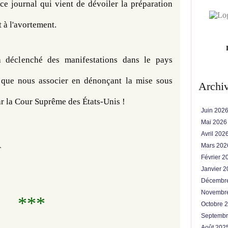
ce journal qui vient de dévoiler la préparation 
t à l'avortement.
a déclenché des manifestations dans le pays 
que nous associer en dénonçant la mise sous 
Archi
ar la Cour Suprême des États-Unis !
Juin 202
Mai 202
Avril 202
Mars 20
r
Février 
Janvier 
Décembr
Novembr
***
Octobre 
Septemb
Août 202