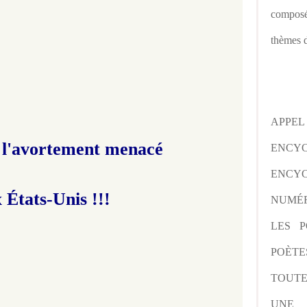
composé
thèmes d
APPE
à l'avortement menacé
ENCY
ENCYC
 États-Unis !!!
NUMÉR
LES P
POÈTE
TOUTE
UNE 