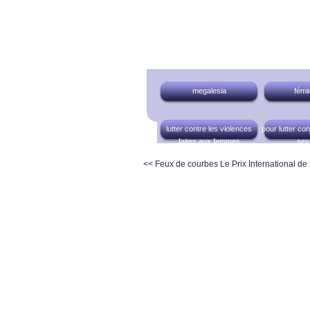
megalesia
fémi
lutter contre les violences
pour lutter con
faites aux femmes
sex
<< Feux de courbes
Le Prix International de