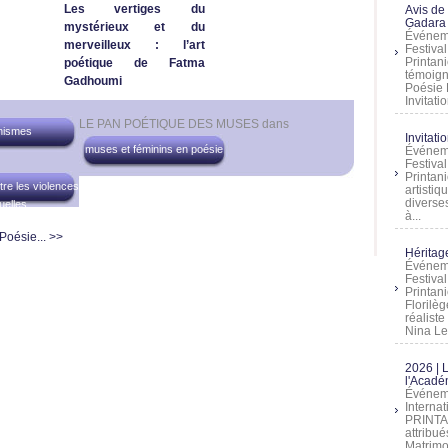
Les vertiges du
Avis de
Gadara 
mystérieux et du
Événeme
merveilleux : l’art
Festiva
Printani
poétique de Fatma
témoign
Gadhoumi
Poésie 
Invitatio
LE PAN POÉTIQUE DES MUSES
dans
nismes
Invitati
muses et féminins en poésie
Événeme
Festiva
Printani
tre les violences
artistiq
diverses
uelles
à...
 Poésie... >>
Héritage
Événeme
Festiva
Printan
Florilè
réalist
Nina Lem
2026 | 
l'Acadé
Événeme
Interna
PRINTAN
attribu
Matrimo