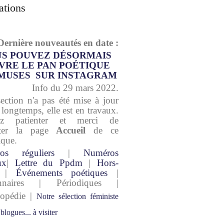
ations
Dernière nouveautés en date :
S POUVEZ DÉSORMAIS
VRE LE PAN POÉTIQUE
MUSES SUR INSTAGRAM
Info du 29 mars 2022.
section n'a pas été mise à jour
 longtemps, elle est en travaux.
lez patienter et merci de
lter la page
Accueil
de ce
ique.
os réguliers
|
Numéros
ux
|
Lettre du Ppdm
|
Hors-
|
Événements poétiques
|
onnaires | Périodiques |
lopédie |
Notre sélection féministe
 blogues... à visiter