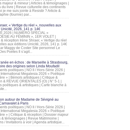
s majeur & mineur | Articles & témoignages |
s du livre | Revue culturelle des continents
 je me suis jointe à Resistir ? Article &
phie (fournie) par...
raer, « Vertige du réel », nouvelles aux
 Unicité, 2026, 141 p. 14€
 ÉTÉ 2026 | NUMÉRO SPÉCIAL «
ÉSIE AU FÉMININ », 1ER VOLET |
 & réception Irène Shraer, « Vertige du réel
lles aux éditions Unicité, 2026, 141 p. 14€
 par Maggy de Coster Site personnel Le
es Poètes Il s’agit...
ranée en échos : de Marseille à Strasbourg,
ire des origines selon Linda Moufadil
nts poétiques | NO II / Hors-Série 2026 |
l International Megalesia 2026 « Poétique
ère » | Bémols artistiques | Critique &
on & REVUE ORIENTALES (O) | N° 5-1 |
s poétiques & artistiques | Carte blanche à
te...
ion autour de Madame de Sévigné au
arnavalet à Paris
nts poétiques | NO II / Hors-Série 2026 |
l International Megalesia 2026 « Poétique
ère » | Critique & réception | Dossier majeur
les & témoignages | Revue Matrimoine |
ons / Invitations à voir | Agenda artistique...