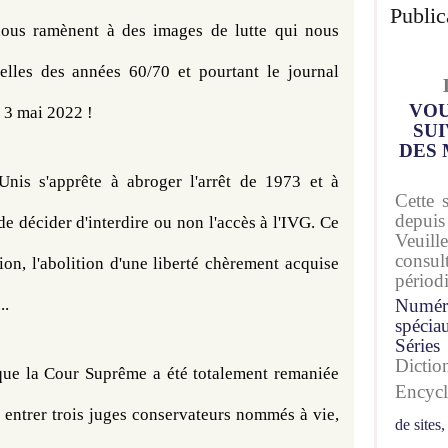
Public
us ramènent à des images de lutte qui nous 
semblent d'un autre temps, celles des années 60/70 et pourtant le journal 
VOU
e 3 mai 2022 !
SUI
DES 
is s'apprête à abroger l'arrêt de 1973 et à 
Cette 
depuis
e décider d'interdire ou non l'accès à l'IVG. Ce 
Veuil
consu
ion, l'abolition d'une liberté chèrement acquise 
périod
..
Numér
spécia
Séries
Dicti
que la Cour Suprême a été totalement remaniée 
Encyc
 entrer trois juges conservateurs nommés à vie, 
de sites,