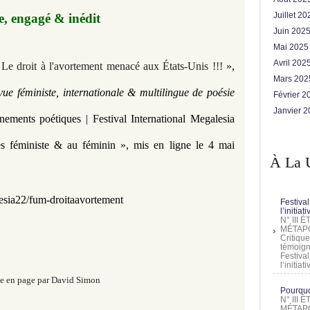
Juillet 2
te, engagé & inédit
Juin 202
Mai 202
Avril 202
Le droit à l'avortement menacé aux États-Unis !!!
»,
Mars 20
e féministe, internationale & multilingue de poésie
Février 
Janvier 
nements poétiques | Festival International Megalesia
es féministe & au féminin »,
mis en ligne le 4 mai
À La 
esia22/fum-droitaavortement
Festival
l’initia
N° III
MÉTAPO
Critique
témoign
Festival
l’initia
e en page par David Simon
Pourquoi
N° III
MÉTAPO