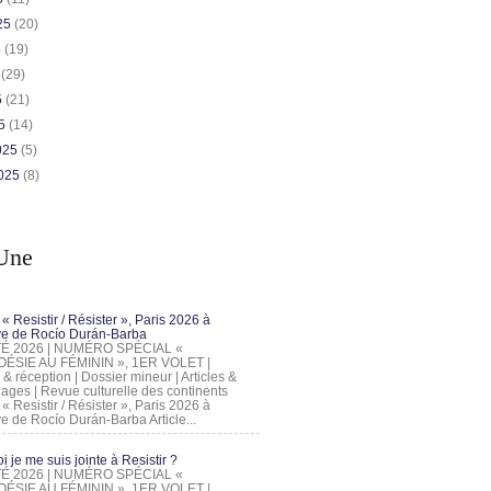
025
(20)
5
(19)
5
(29)
5
(21)
25
(14)
2025
(5)
2025
(8)
Une
 « Resistir / Résister », Paris 2026 à
tive de Rocío Durán-Barba
 ÉTÉ 2026 | NUMÉRO SPÉCIAL «
ÉSIE AU FÉMININ », 1ER VOLET |
 & réception | Dossier mineur | Articles &
ages | Revue culturelle des continents
 « Resistir / Résister », Paris 2026 à
tive de Rocío Durán-Barba Article...
 je me suis jointe à Resistir ?
 ÉTÉ 2026 | NUMÉRO SPÉCIAL «
ÉSIE AU FÉMININ », 1ER VOLET |