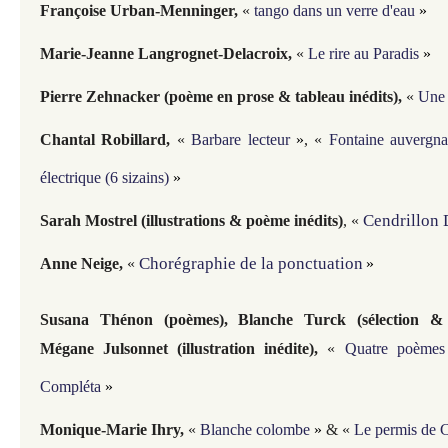
Françoise Urban-Menninger
,
«
tango dans un verre d'eau
»
Marie-Jeanne Langrognet-Delacroix,
«
Le rire au Paradis
»
Pierre Zehnacker (poème en prose & tableau inédits),
«
Une 
Chantal Robillard
,
«
Barbare lecteur
»
, «
Fontaine auvergn
électrique (6 sizains)
»
Cendrillon 
Sarah Mostrel (illustrations & poème inédits)
, «
Chorégraphie de la ponctuation
Anne Neige,
«
»
Susana Thénon (poèmes), Blanche Turck (sélection & t
Mégane Julsonnet (illustration inédite)
,
«
Quatre poèmes 
Compléta
»
Monique-Marie Ihry,
«
Blanche colombe
»
& «
Le permis d