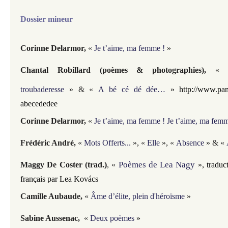
Dossier mineur
Corinne Delarmor
,
«
Je t’aime, ma femme !
»
Chantal Robillard (poèmes & photographies)
,
troubaderesse
»
& «
A bé cé dé dée…
»
http://www.pan
abecededee
Corinne Delarmor
,
«
Je t’aime, ma femme ! Je t’aime, ma femm
Frédéric André
,
«
Mots Offerts...
»,
«
Elle
»,
«
Absence
»
& «
Poèmes de Lea Nagy
Maggy De Coster (trad.)
, «
», t
raduc
français
par Lea Kovács
Camille Aubaude
,
«
Âme d’élite, plein d'héroïsme
»
Sabine Aussenac,
«
Deux poèmes
»