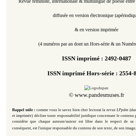
Revue féministe,
internationale &
multilingue
de poésie entre
diffusée en version électronique
(
apériodiq
& en version imprimée
(4 numéros par an dont un Hors-série & un Numéro
ISSN imprimé :
2492-0487
ISSN imprimé Hors-série : 2554-
©
www.pandesmuses.fr
Rappel utile :
comme vous le savez bien cher lectorat la revue
LPpdm
(da
et imprimée)
décline toute responsabilité juridique concernant le contenu p
considère que chaque auteure/auteur est libre dans le respect de sa 
conséquent, est
l'unique
responsable du contenu de son texte, de son image,