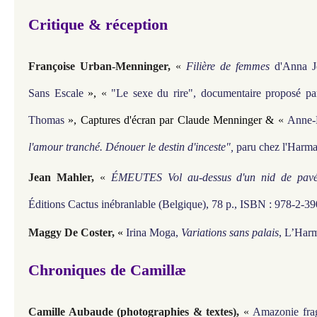
Critique & réception
Françoise Urban-Menninger
,
«
Filière de femmes
d'Anna J
Sans Escale
»,
«
"Le sexe du rire", documentaire proposé pa
Thomas
», Captures d'écran par Claude Menninger &
«
Anne-M
l'amour tranché. Dénouer le destin d'inceste",
paru chez l'Harma
Jean Mahler
,
«
ÉMEUTES Vol au-dessus d'un nid de pav
Éditions Cactus inébranlable (Belgique), 78 p., ISBN : 978-2-3
Maggy De Coster,
«
Irina Moga,
Variations sans palais
, L’Harm
Chroniques de Camillæ
Camille Aubaude (photographies & textes)
,
«
Amazonie fra