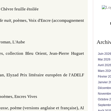
, Chèvre feuille étoilée
e nuit, 
poèmes, Voix d'Encre (accompagnement 
)
Archi
 roman, L'Aube
es, collection Bleu Orient, Jean-Pierre Huguet 
Juin 202
Mai 202
Avril 202
Mars 20
an, Elyzad Prix littéraire européen de l'ADELF 
Février 
Janvier 
Décembr
Novembr
poèmes, Encres Vives
Octobre 
Septemb
rasse
, poème (versions anglaise et française), Al 
Août 202