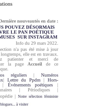
ations
Dernière nouveautés en date :
S POUVEZ DÉSORMAIS
VRE LE PAN POÉTIQUE
MUSES SUR INSTAGRAM
Info du 29 mars 2022.
section n'a pas été mise à jour
 longtemps, elle est en travaux.
lez patienter et merci de
lter la page
Accueil
de ce
ique.
os réguliers
|
Numéros
ux
|
Lettre du Ppdm
|
Hors-
|
Événements poétiques
|
onnaires | Périodiques |
lopédie |
Notre sélection féministe
 blogues... à visiter