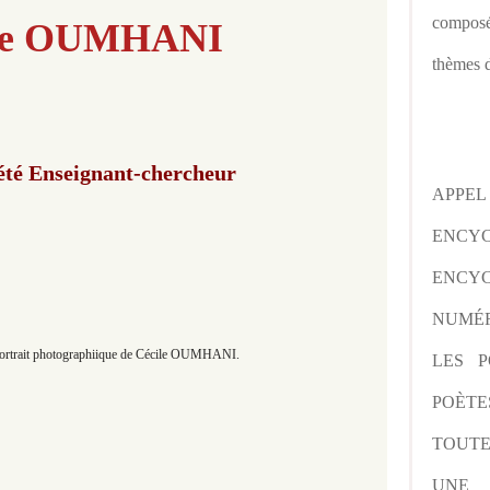
composé
ile OUMHANI
thèmes d
été Enseignant-chercheur
APPE
ENCY
ENCYC
NUMÉR
rtrait photographiique de Cécile OUMHANI.
LES P
POÈTE
TOUTE
UNE 