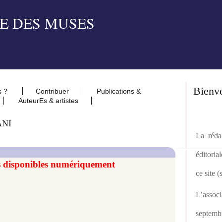
Bienv
s ?
Contribuer
Publications &
AuteurEs & artistes
ANI
La rédac
éditoria
s disponibles numériquement
ce site 
L’asso
septemb