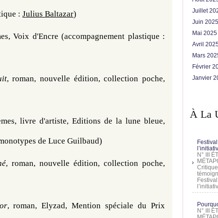
Juillet 2
que : 
Julius Baltazar
)
Juin 202
Mai 202
es, Voix d'Encre (accompagnement plastique : 
Avril 202
Mars 20
Février 
it
, roman, nouvelle édition, collection poche, 
Janvier 
À La 
mes, livre d'artiste, Editions de la lune bleue, 
 monotypes de Luce Guilbaud)
Festival
l’initia
N° III
MÉTAPO
né
, roman, nouvelle édition, collection poche, 
Critique
témoign
Festival
3
l’initia
or
, roman, Elyzad, Mention spéciale du Prix 
Pourquoi
N° III
MÉTAPO