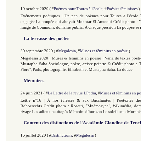
10 octobre 2020 ( #
Poèmes pour Toutes à l'école
, #
Poésies féministes
)
Événements poétiques | Un pan de poèmes pour Toutes à l'école 
engagée La poupée qui aboyait Mokhtar El Amraoui Crédit photo : "V
image de Commons, domaine public. À chaque pression La poupée se re
La terrasse des poètes
30 septembre 2020 ( #
Megalesia
, #
Muses et féminins en poésie
)
Megalesia 2020 | Muses & féminins en poésie | Varia de textes poéti
Mustapha Saha Sociologue, poète, artiste peintre © Crédit photo :
Flore", Paris, photographie, Élisabeth et Mustapha Saha. La douce...
Mémoires
24 juin 2021 ( #
La Lettre de la revue LPpdm
, #
Muses et féminins en po
Lettre n°16 | À nos ivresses & aux Bacchantes | Poétextes t
Robberechts Crédit photo : Rosetti, "Mnémosyne", Wikimédia, do
rivage Les adieux naufragés Mémoire d’horizon Le soleil sous Morphé
Contenu des distinctions de l'Académie Claudine de Ten
16 juillet 2020 ( #
Distinctions
, #
Megalesia
)