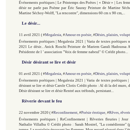
Événements poétiques | Le Printemps des Poètes | « Désir » | Les fem
désir ne parle pas Poème par Éric Sauray Peinture de Martine Séch
Martine Séchoy-Wolff, "La rencontre", dimensions 60 cm x 90 cm,...
Le désir...
11 avril 2021 ( #
Megalesia
, #
Amour en poésie
, #
Désirs, plaisirs, volup
Événements poétiques | Megalesia 2021 | Varia de textes poétiques s
2021 Le désir... Anick Roschi Peinture de Mariem Garali Hadoussa Ar
Présidente de l ’ association "Voix de femme nabeul" © Crédit photo...
Désir désirant se lire et désir
01 avril 2021 ( #
Megalesia
, #
Amour en poésie
, #
Désirs, plaisirs, volup
Événements poétiques | Megalesia 2021 | Varia de textes poétiques |
désirant se lire et désir Carole Clotis Crédit photo : Al di la del muro
Désir désirant se lire et désir Rentré aux tréfonds, persistant...
Rêverie devant le feu
22 novembre 2020 ( #
Reconfinement
, #
Poésie érotique
, #
Rêves, rêveri
Événements poétiques | ReConfinement | Rêveries fleuries | Jour
Nathalie Villalba © Crédit photo : Sarah Mostrel, "La comédienne" (p
tempe, La nostalgie épousant les flammes, Mon regard plongé dans l’éti