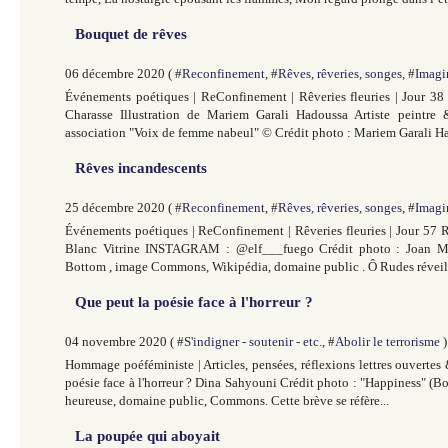
Bouquet de rêves
06 décembre 2020 ( #
Reconfinement
, #
Rêves, rêveries, songes
, #
Imagi
Événements poétiques | ReConfinement | Rêveries fleuries | Jour 3
Charasse Illustration de Mariem Garali Hadoussa Artiste peintre 
association "Voix de femme nabeul" © Crédit photo : Mariem Garali Ha
Rêves incandescents
25 décembre 2020 ( #
Reconfinement
, #
Rêves, rêveries, songes
, #
Imagi
Événements poétiques | ReConfinement | Rêveries fleuries | Jour 57 
Blanc Vitrine INSTAGRAM : @elf___fuego Crédit photo : Joan Mi
Bottom , image Commons, Wikipédia, domaine public . Ô Rudes réveils
Que peut la poésie face à l'horreur ?
04 novembre 2020 ( #
S'indigner - soutenir - etc.
, #
Abolir le terrorisme
)
Hommage poéféministe | Articles, pensées, réflexions lettres ouverte
poésie face à l'horreur ? Dina Sahyouni Crédit photo : "Happiness" (Bo
heureuse, domaine public, Commons. Cette brève se réfère...
La poupée qui aboyait