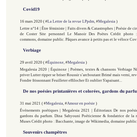
Covid19
16 mars 2020 ( #
La Lettre de la revue LPpdm
, #
Megalesia
)
Lettre n°14 | Être féministe | Faits divers & Catastrophes | Poésie de
de Coster Site personnel Le Manoir Des Poètes Crédit photo :
commons, domaine public. Pâques avance à petits pas et le véloce Covi
Verbiage
29 avril 2020 ( #
Équinoxe
, #
Megalesia
)
Megalesia 2020 | Équinoxe | Poèmes, textes & chansons Verbiage Ni
priver Lutter ripper se briser Roussir s’arcboutant Brimé mais verni, rev
Fondre frissonnant Feuilleter effilocher Et oublier S'apaisant...
De nos poésies printanières et colorées, gardons du parf
31 mai 2021 ( #
Megalesia
, #
Amour en poésie
)
Événements poétiques | Megalesia 2021 | Éditoriaux De nos poésies
gardons du parfum. Dina Sahyouni Poéticienne & fondatrice de la 
Muses Crédit photo : Bacchante, image de Wikimedia, domaine public.
Souvenirs champêtres