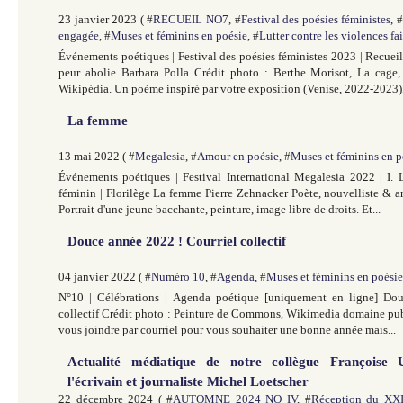
23 janvier 2023 ( #
RECUEIL NO7
, #
Festival des poésies féministes
, #
engagée
, #
Muses et féminins en poésie
, #
Lutter contre les violences f
Événements poétiques | Festival des poésies féministes 2023 | Recue
peur abolie Barbara Polla Crédit photo : Berthe Morisot, La cage,
Wikipédia. Un poème inspiré par votre exposition (Venise, 2022-2023),
La femme
13 mai 2022 ( #
Megalesia
, #
Amour en poésie
, #
Muses et féminins en p
Événements poétiques | Festival International Megalesia 2022 | I. 
féminin | Florilège La femme Pierre Zehnacker Poète, nouvelliste & art
Portrait d'une jeune bacchante, peinture, image libre de droits. Et...
Douce année 2022 ! Courriel collectif
04 janvier 2022 ( #
Numéro 10
, #
Agenda
, #
Muses et féminins en poésie
N°10 | Célébrations | Agenda poétique [uniquement en ligne] Do
collectif Crédit photo : Peinture de Commons, Wikimedia domaine publ
vous joindre par courriel pour vous souhaiter une bonne année mais...
Actualité médiatique de notre collègue Françoise
l'écrivain et journaliste Michel Loetscher
22 décembre 2024 ( #
AUTOMNE 2024 NO IV
, #
Réception du XXI