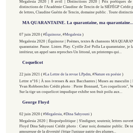
Megalesia 2020 | 8 avril | Distinctions 2020 | Prix poétiques 
distinctions de l'Académie Claudine de Tencin de la SIÉFÉGP Crédit p
de lettres, Claudine Guérin de Tencin, domaine public . Toute distinctio
MA QUARANTAINE. La quarantaine, ma quarantaine..
07 juin 2020 ( #
Équinoxe
, #
Megalesia
)
Megalesia 2020 | Équinoxe | Poèmes, textes & chansons MA QUARA
quarantaine. Pause. Listen. Play. Cyrille Zoé Polla La quarantaine, je
intérieur, un appel sans reproches Un littoral, un printemps qui...
Coquelicot
22 juin 2021 ( #
La Lettre de la revue LPpdm
, #
Nature en poésie
)
Lettre n°16 | À nos ivresses & aux Bacchantes | Muses au masculin |
Yvan Robberechts Crédit photo : Pierre Bonnard, "Les coquelicots", 
Sur la tige un coquelicot impudique exhibe son fruit poilu aux...
George Floyd
02 juin 2020 ( #
Megalesia
, #
Dina Sahyouni
)
Megalesia 2020 | Biopoépolitique | S'indigner, soutenir, lettres ouve
Floyd Dina Sahyouni Crédit photo : Cœur noir, domaine public. De tou
amoureuse de la diversité j'érige l'unique patrie des plumes...