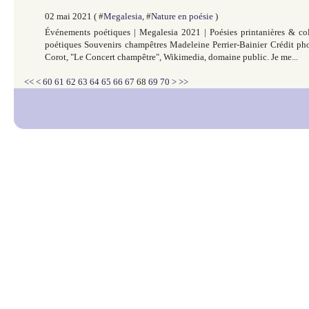
02 mai 2021 ( #
Megalesia
, #
Nature en poésie
)
Événements poétiques | Megalesia 2021 | Poésies printanières & colo
poétiques Souvenirs champêtres Madeleine Perrier-Bainier Crédit pho
Corot, "Le Concert champêtre", Wikimedia, domaine public. Je me...
10
20
30
40
50
80
90
100
<<
<
60
61
62
63
64
65
66
67
68
69
70
>
>>