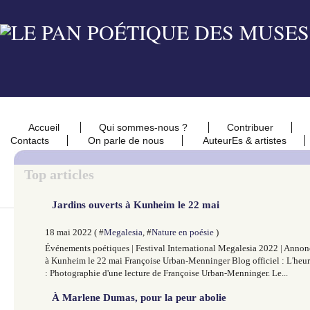
Accueil
Qui sommes-nous ?
Contribuer
Contacts
On parle de nous
AuteurEs & artistes
Top articles
Jardins ouverts à Kunheim le 22 mai
18 mai 2022 ( #
Megalesia
, #
Nature en poésie
)
Événements poétiques | Festival International Megalesia 2022 | Annonc
à Kunheim le 22 mai Françoise Urban-Menninger Blog officiel : L'heu
: Photographie d'une lecture de Françoise Urban-Menninger. Le...
À Marlene Dumas, pour la peur abolie