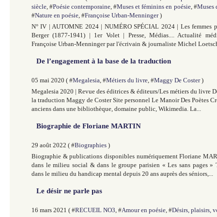
siècle
, #
Poésie contemporaine
, #
Muses et féminins en poésie
, #
Muses d
#
Nature en poésie
, #
Françoise Urban-Menninger
)
N° IV | AUTOMNE 2024 | NUMÉRO SPÉCIAL 2024 | Les femmes poè
Berger (1877-1941) | 1er Volet | Presse, Médias.... Actualité méd
Françoise Urban-Menninger par l'écrivain & journaliste Michel Loetsch
De l’engagement à la base de la traduction
05 mai 2020 ( #
Megalesia
, #
Métiers du livre
, #
Maggy De Coster
)
Megalesia 2020 | Revue des éditrices & éditeurs/Les métiers du livre D
la traduction Maggy de Coster Site personnel Le Manoir Des Poètes Cré
anciens dans une bibliothèque, domaine public, Wikimedia. La...
Biographie de Floriane MARTIN
29 août 2022 ( #
Biographies
)
Biographie & publications disponibles numériquement Floriane MART
dans le milieu social & dans le groupe parisien « Les sans pages » 
dans le milieu du handicap mental depuis 20 ans auprès des séniors,...
Le désir ne parle pas
16 mars 2021 ( #
RECUEIL NO3
, #
Amour en poésie
, #
Désirs, plaisirs, 