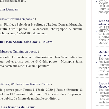
 Écrasées dans le...
Dossier
| Métier
adora Duncan
Pourquoi
photogra
ses et féminins en poésie
)
Irène Sh
ur | Florilège Splendeur & solitude d'Isadora Duncan Mustapha
éditions
N° III
peintre Crédit photo : La danseuse, chorégraphe & auteure
MÉTAPO
sschouwburg, 1904-1905, domaine...
Critique
», nouve
Article
nnel Issa Samb, alias Joe Ouakam
Manoir D
#
Muses et féminins en poésie
)
Méditer
la mémo
asculin Le créateur multidimensionnel Issa Samb, alias Joe
Événeme
, poète, artiste peintre © Crédit photo : Mustapha Saha,
Festiva
Printani
 "Issa Samb alias Joe Ouakam", peinture...
récepti
Critique
une artis
Exposit
étiques
, #
Poèmes pour Toutes à l'école
)
Musée C
e poèmes pour Toutes à l'école 2020 | Poésie féministe &
Événeme
Festiva
Mokhtar El Amraoui Crédit photo : "Deux écolières Chepang au
Printani
public. La fillette de misérable condition...
| Artic
Invitati
 Les frissons de l'azur