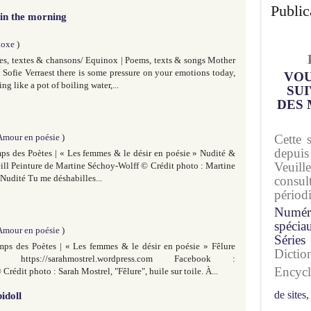
Public
in the morning
noxe
)
s, textes & chansons/ Equinox | Poems, texts & songs Mother
Sofie Verraest there is some pressure on your emotions today,
VOU
g like a pot of boiling water,...
SUI
DES 
Amour en poésie
)
Cette 
depuis
ps des Poètes | « Les femmes & le désir en poésie » Nudité &
Veuil
ill Peinture de Martine Séchoy-Wolff © Crédit photo : Martine
 Nudité Tu me déshabilles...
consu
périod
Numér
spécia
Amour en poésie
)
Séries
mps des Poètes | « Les femmes & le désir en poésie » Fêlure
Dicti
tps://sarahmostrel.wordpress.com Facebook :
Encyc
édit photo : Sarah Mostrel, "Fêlure", huile sur toile. À...
de sites,
idoll