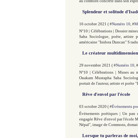
au combien concrète dans son esprit.
Splendeur et solitude d'Is
16 octobre 2021 ( #
Numéro 10
, #
Mu
N°10 | Célébrations | Dossier mine
Saha Sociologue, poète, artiste 
américaine "Isidora Duncan" S tad
Le créateur multidimensio
29 novembre 2021 ( #
Numéro 10
, 
N°10 | Célébrations | Muses au m
Ouakam Mustapha Saha Sociologue
portait de l'auteur, artiste et poète
Rêve d'envol par l'école
03 octobre 2020 ( #
Événements po
Événements poétiques | Un pan d
engagée Rêve d'envol par l'école 
Népal", image de Commons, domaine 
Lorsque tu parleras de moi,