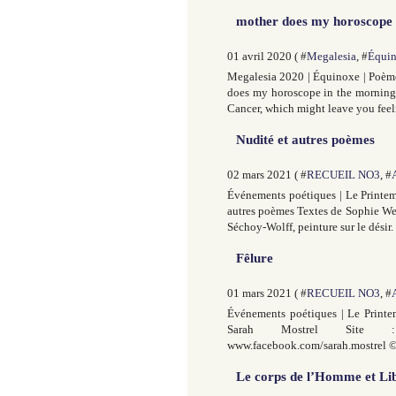
mother does my horoscope 
01 avril 2020 ( #
Megalesia
, #
Équi
Megalesia 2020 | Équinoxe | Poème
does my horoscope in the morning 
Cancer, which might leave you feelin
Nudité et autres poèmes
02 mars 2021 ( #
RECUEIL NO3
, #
Événements poétiques | Le Printem
autres poèmes Textes de Sophie We
Séchoy-Wolff, peinture sur le désir.
Fêlure
01 mars 2021 ( #
RECUEIL NO3
, #
Événements poétiques | Le Printe
Sarah Mostrel Site : ht
www.facebook.com/sarah.mostrel © Cr
Le corps de l’Homme et Lib