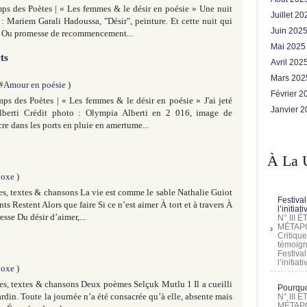
ps des Poètes | « Les femmes & le désir en poésie » Une nuit
Juillet 2
 : Mariem Garali Hadoussa, "Désir", peinture. Et cette nuit qui
Juin 202
é Ou promesse de recommencement...
Mai 202
ts
Avril 202
Mars 20
 #
Amour en poésie
)
Février 
ps des Poètes | « Les femmes & le désir en poésie » J'ai jeté
Janvier 
Alberti Crédit photo : Olympia Alberti en 2 016, image de
re dans les ports en pluie en amertume...
À La 
noxe
)
s, textes & chansons La vie est comme le sable Nathalie Guiot
Festival
ts Restent Alors que faire Si ce n’est aimer À tort et à travers À
l’initia
sse Du désir d’aimer,...
N° III
MÉTAPO
Critique
témoign
Festival
l’initia
noxe
)
s, textes & chansons Deux poèmes Selçuk Mutlu 1 Il a cueilli
Pourquoi
jardin. Toute la journée n’a été consacrée qu’à elle, absente mais
N° III
MÉTAPO