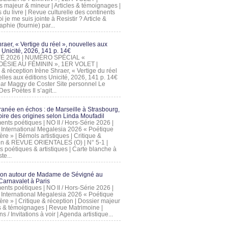
s majeur & mineur | Articles & témoignages |
s du livre | Revue culturelle des continents
 je me suis jointe à Resistir ? Article &
phie (fournie) par...
raer, « Vertige du réel », nouvelles aux
 Unicité, 2026, 141 p. 14€
 ÉTÉ 2026 | NUMÉRO SPÉCIAL «
ÉSIE AU FÉMININ », 1ER VOLET |
 & réception Irène Shraer, « Vertige du réel
lles aux éditions Unicité, 2026, 141 p. 14€
 par Maggy de Coster Site personnel Le
es Poètes Il s’agit...
ranée en échos : de Marseille à Strasbourg,
ire des origines selon Linda Moufadil
nts poétiques | NO II / Hors-Série 2026 |
l International Megalesia 2026 « Poétique
ère » | Bémols artistiques | Critique &
on & REVUE ORIENTALES (O) | N° 5-1 |
s poétiques & artistiques | Carte blanche à
te...
ion autour de Madame de Sévigné au
arnavalet à Paris
nts poétiques | NO II / Hors-Série 2026 |
l International Megalesia 2026 « Poétique
ère » | Critique & réception | Dossier majeur
les & témoignages | Revue Matrimoine |
ons / Invitations à voir | Agenda artistique...