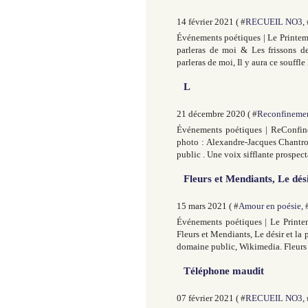
14 février 2021 ( #
RECUEIL NO3
,
Événements poétiques | Le Printemp
parleras de moi & Les frissons d
parleras de moi, Il y aura ce souffle
L
21 décembre 2020 ( #
Reconfineme
Événements poétiques | ReConfine
photo : Alexandre-Jacques Chantr
public . Une voix sifflante prospecta
Fleurs et Mendiants, Le dési
15 mars 2021 ( #
Amour en poésie
, 
Événements poétiques | Le Printem
Fleurs et Mendiants, Le désir et l
domaine public, Wikimedia. Fleurs e
Téléphone maudit
07 février 2021 ( #
RECUEIL NO3
,