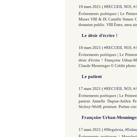
19 mars 2021 ( #
RECUEIL NO3
, #
Événements poétiques | Le Printem
Muses VIII & IX Camille Simon Cr
domaine public. VIII Érato, mon aim
Le désir d'écrire !
18 mars 2021 ( #
RECUEIL NO3
, #
Événements poétiques | Le Printem
désir d'écrire ! Françoise Urban-
Claude Menninger © Crédit photo :
Le patient
17 mars 2021 ( #
RECUEIL NO3
, #
Événements poétiques | Le Printemp
patient Armelle Dupiat-Aellen P
Séchoy-Wolff, peinture. Poème circ
Françoise Urban-Menninger e
17 mars 2021 ( #
Megalesia
, #
Enfan
Événements poétiques | Megales