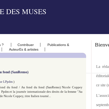
Bienv
s ?
Contribuer
Publications &
AuteurEs & artistes
La rédac
du fond (SanRemo)
éditoria
evue LPpdm
)
ce site 
fond du fond / Au fond du fond (SanRemo) Nicole Coppey
 Ppdm et la journée internationale des droits de la femme "Au
L’asso
 Nicole Coppey, titre Italien tourné...
septemb