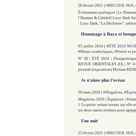
26 février 2021 ( #
RECUEIL NO3
,
Événements poétiques | Le Printemp
l’Homme & Libidoll Luxy Dark Site 
: Luxy Dark, "La Déchirure", tablea
Hommage à Baya et bouquet 
03 juillet 2024 ( #
ÉTÉ 2024 NO II
#
Muses symboliques
, #
Poésie et pe
N° III | ÉTÉ 2024 | Florapoétiqu
REVUE ORIENTALES (O) | N° 4-1 
pictural (exposition) Myriam KENDSI
Je n'aime plus l’océan
30 mars 2020 ( #
Megalesia
, #
Équi
Megalesia 2020 | Équinoxe | Poème
1 La petite enfant tourne sur elle-m
ses deux mains tendues pour agripper l
Une nuit
25 février 2021 ( #
RECUEIL NO3
,