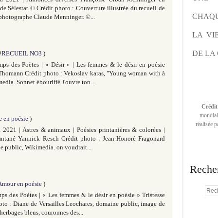
 de Sélestat © Crédit photo : Couverture illustrée du recueil de
CHAQU
photographe Claude Menninger. ©...
LA VI
DE LA 
#
RECUEIL NO3
)
ps des Poètes | « Désir » | Les femmes & le désir en poésie
 Thomann Crédit photo : Vekoslav karas, "Young woman with à
dia. Sonnet ébouriffé J'ouvre ton...
Crédit
mondiale
e en poésie
)
réalisée 
2021 | Astres & animaux | Poésies printanières & colorées |
stantané Yannick Resch Crédit photo : Jean-Honoré Fragonard
 public, Wikimedia. on voudrait...
Reche
Amour en poésie
)
ps des Poètes | « Les femmes & le désir en poésie » Tristesse
oto : Diane de Versailles Leochares, domaine public, image de
erbages bleus, couronnes des...