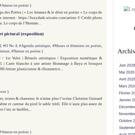
 #
Amour en poésie
)
s des Poètes | « Les femmes & le désir en poésie » Le corps de
internet : https://luxydark.wixsite.com/artiste © Crédit photo
u. Le corps de l’Homme...
pictural (exposition)
I
, #
O No 4
, #
Agenda artistique
, #
Muses et féminins en poésie
,
Archi
inture
, #
Nature en poésie
)
e / 1er Volet | Bémols artistiques / Exposition numérique &
| Carte blanche à une artiste Hommage à Baya et bouquet
Juin 202
 Artiste plasticienne & illustratrice...
Mai 202
Avril 202
Mars 20
noxe
)
Février 
s, textes & chansons Je n'aime plus l’océan Christine Guinard
Janvier 
ême et caresse du pied le sable tiédi. Elle n’aura plus assez de
Décembr
’air, se faufiler,...
Novembr
Octobre 
Septemb
 #
Amour en poésie
)
Août 202