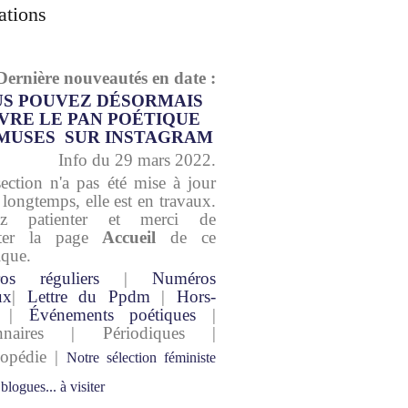
ations
Dernière nouveautés en date :
S POUVEZ DÉSORMAIS
VRE LE PAN POÉTIQUE
MUSES SUR INSTAGRAM
Info du 29 mars 2022.
section n'a pas été mise à jour
 longtemps, elle est en travaux.
lez patienter et merci de
lter la page
Accueil
de ce
ique.
os réguliers
|
Numéros
ux
|
Lettre du Ppdm
|
Hors-
|
Événements poétiques
|
onnaires | Périodiques |
lopédie |
Notre sélection féministe
 blogues... à visiter