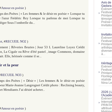
Avis de
Gadara 
 #
Amour en poésie
)
Événeme
Festiva
s des Poètes | « Les femmes & le désir en poésie » Lorsque tu
Printani
e l'azur Frédéric Rey Lorsque tu parleras de moi Lorsque tu
témoign
Poésie 
 léger Sous l’ombrelle du...
Invitatio
Invitati
Événeme
Festiva
nt
, #
RECUEIL NO2
)
Printani
ment | Rêveries fleuries | Jour 53 L Laureline Loyez Crédit
artistiq
diverses
on, La Cigale ou Rêve d'été pastel , image Commons, domaine
à...
it. Elle, hérissée comme il se...
Héritage
r et la peur
Événeme
Festiva
Printan
#
RECUEIL NO3
)
Florilè
réalist
ps des Poètes | « Désir » | Les femmes & le désir en poésie
Nina Lem
a peur Marie-Jeanne Langrognet Crédit photo : Reclining beauty,
t Mendiants J’ai désiré acheter...
2026 | 
l'Acadé
Événeme
Interna
PRINTAN
 #
Amour en poésie
)
attribu
Matrimo