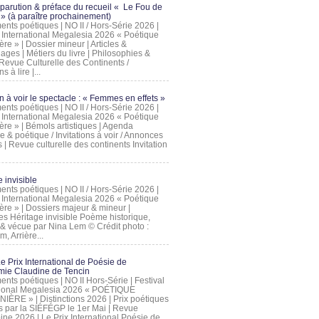
 parution & préface du recueil « Le Fou de
» (à paraître prochainement)
nts poétiques | NO II / Hors-Série 2026 |
l International Megalesia 2026 « Poétique
ère » | Dossier mineur | Articles &
ages | Métiers du livre | Philosophies &
Revue Culturelle des Continents /
ns à lire |...
on à voir le spectacle : « Femmes en effets »
nts poétiques | NO II / Hors-Série 2026 |
l International Megalesia 2026 « Poétique
ère » | Bémols artistiques | Agenda
ue & poétique / Invitations à voir / Annonces
 | Revue culturelle des continents Invitation
 invisible
nts poétiques | NO II / Hors-Série 2026 |
l International Megalesia 2026 « Poétique
ière » | Dossiers majeur & mineur |
ges Héritage invisible Poème historique,
e & vécue par Nina Lem © Crédit photo :
, Arrière...
Le Prix International de Poésie de
mie Claudine de Tencin
nts poétiques | NO II Hors-Série | Festival
tional Megalesia 2026 « POÉTIQUE
IÈRE » | Distinctions 2026 | Prix poétiques
és par la SIÉFÉGP le 1er Mai | Revue
ine 2026 | Le Prix International Poésie de