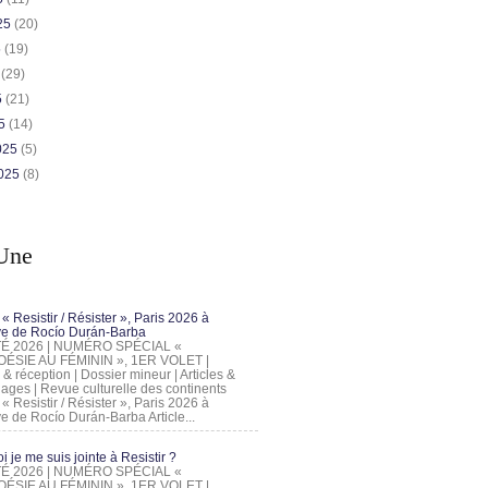
025
(20)
5
(19)
5
(29)
5
(21)
25
(14)
2025
(5)
2025
(8)
Une
 « Resistir / Résister », Paris 2026 à
tive de Rocío Durán-Barba
 ÉTÉ 2026 | NUMÉRO SPÉCIAL «
ÉSIE AU FÉMININ », 1ER VOLET |
 & réception | Dossier mineur | Articles &
ages | Revue culturelle des continents
 « Resistir / Résister », Paris 2026 à
tive de Rocío Durán-Barba Article...
 je me suis jointe à Resistir ?
 ÉTÉ 2026 | NUMÉRO SPÉCIAL «
ÉSIE AU FÉMININ », 1ER VOLET |