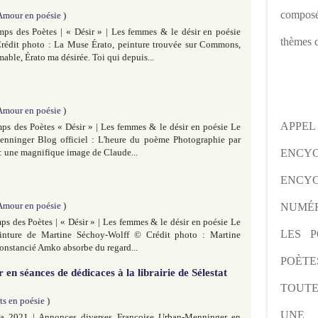
composé
Amour en poésie
)
ps des Poètes | « Désir » | Les femmes & le désir en poésie
thèmes d
édit photo : La Muse Érato, peinture trouvée sur Commons,
able, Érato ma désirée. Toi qui depuis...
Amour en poésie
)
APPE
ps des Poètes « Désir » | Les femmes & le désir en poésie Le
Menninger Blog officiel : L'heure du poème Photographie par
 une magnifique image de Claude...
ENCY
ENCYC
Amour en poésie
)
NUMÉR
s des Poètes | « Désir » | Les femmes & le désir en poésie Le
LES P
einture de Martine Séchoy-Wolff © Crédit photo : Martine
onstancié Amko absorbe du regard...
POÈTE
n séances de dédicaces à la librairie de Sélestat
TOUTE
ts en poésie
)
UNE 
ia 2021 | Annonces diverses Françoise Urban-Menninger en