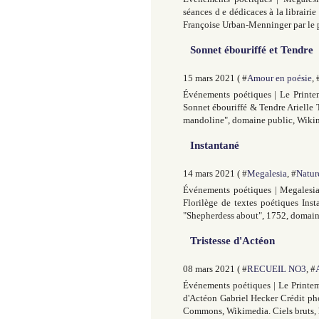
séances d e dédicaces à la librairie
Françoise Urban-Menninger par le 
Sonnet ébouriffé et Tendre
15 mars 2021 ( #
Amour en poésie
, 
Événements poétiques | Le Printem
Sonnet ébouriffé & Tendre Arielle
mandoline", domaine public, Wikime
Instantané
14 mars 2021 ( #
Megalesia
, #
Natur
Événements poétiques | Megalesia 
Florilège de textes poétiques In
"Shepherdess about", 1752, domaine
Tristesse d'Actéon
08 mars 2021 ( #
RECUEIL NO3
, #
Événements poétiques | Le Printem
d'Actéon Gabriel Hecker Crédit ph
Commons, Wikimedia. Ciels bruts, h