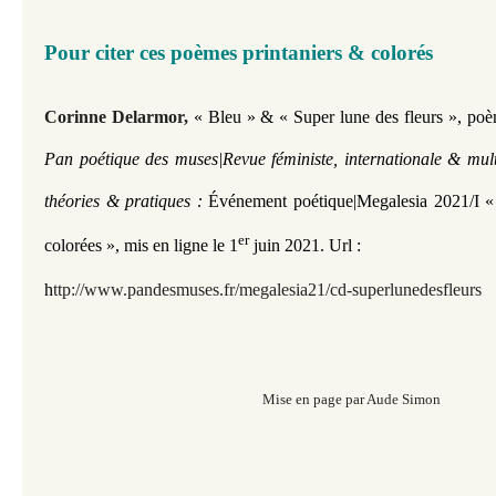
Pour citer ces poèmes printaniers & colorés
Corinne Delarmor,
« Bleu » & « Super lune des fleurs », poè
Pan poétique des muses|Revue féministe, internationale & mult
théories & pratiques :
Événement poétique|Megalesia 2021/I « 
er
colorées »,
mis en ligne le 1
juin 2021.
Url :
h
ttp://www.pandesmuses.fr/megalesia21/cd-superlunedesfleurs
Mise en page par Aude Simon