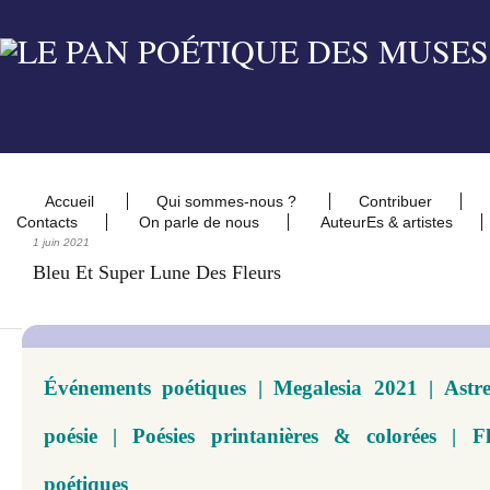
Accueil
Qui sommes-nous ?
Contribuer
Contacts
On parle de nous
AuteurEs & artistes
1 juin 2021
Bleu Et Super Lune Des Fleurs
Événements poétiques | Megalesia 2021 | Ast
poésie | Poésies printanières & colorées | Fl
poétiques