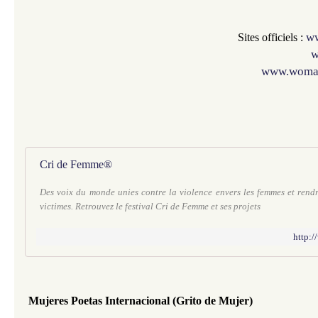
ww
Sites officiels :
w
www.woman
Cri de Femme®
Des voix du monde unies contre la violence envers les femmes et re
victimes. Retrouvez le festival Cri de Femme et ses projets
http:
Mujeres Poetas Internacional (Grito de Mujer)