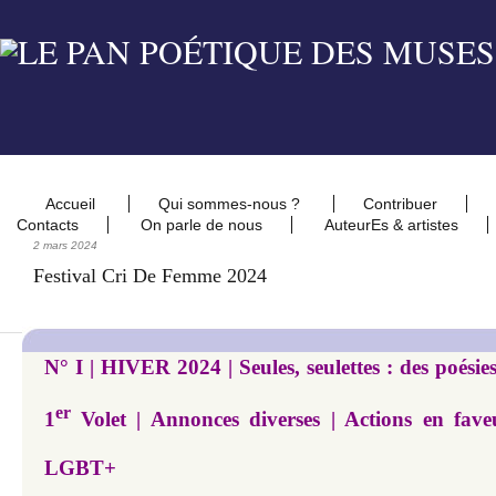
Accueil
Qui sommes-nous ?
Contribuer
Contacts
On parle de nous
AuteurEs & artistes
2 mars 2024
Festival Cri De Femme 2024
N° I | HIVER 2024 | Seules, seulettes : des poésies
er
1
Volet | Annonces diverses | Actions en fa
LGBT+