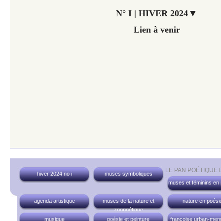
▼
N° I | HIVER 2024
Lien à venir
LE PAN POÉTIQUE
hiver 2024 no i
muses symboliques
muses et féminins en
agenda artistique
muses de la nature et
nature en poési
zoopoétique
musique
poésie et peinture
françoise urban-men