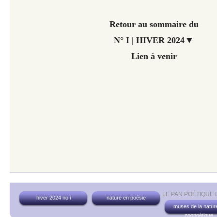
Retour au sommaire du
▼
N° I | HIVER 2024
Lien à venir
LE PAN POÉTIQUE
hiver 2024 no i
nature en poésie
muses de la nature
zoopoétique