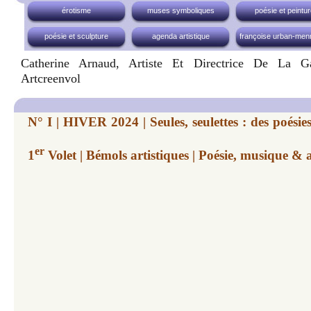
érotisme
muses symboliques
poésie et peintu
poésie et sculpture
agenda artistique
françoise urban-men
Catherine Arnaud, Artiste Et Directrice De La Gal
Artcreenvol
N° I | HIVER 2024 | Seules, seulettes : des poésies
er
1
Volet | Bémols artistiques | Poésie, musique & 