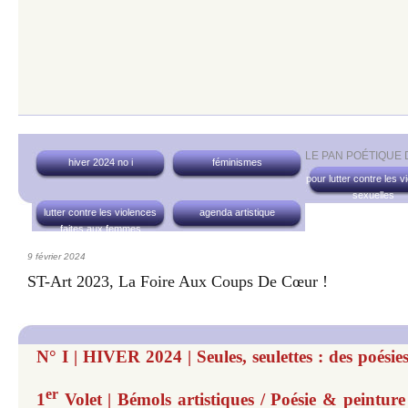
LE PAN POÉTIQUE
hiver 2024 no i
féminismes
pour lutter contre les v
sexuelles
lutter contre les violences
agenda artistique
faites aux femmes
9 février 2024
ST-Art 2023, La Foire Aux Coups De Cœur !
N° I | HIVER 2024 | Seules, seulettes : des poésies
er
1
Volet | Bémols artistiques / Poésie & peinture 