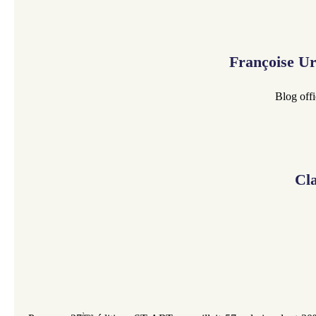
Françoise U
Blog offi
Cl
ème