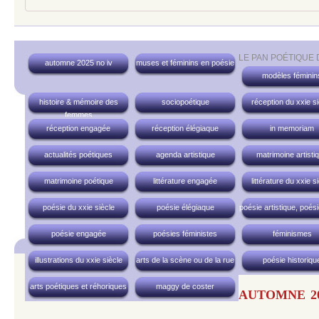
LE PAN POÉTIQUE
automne 2025 no iv
muses et féminins en poésie
modèles féminin
histoire & mémoire des
sociopoétique
réception du xxie si
femmes
réception engagée
réception élégiaque
in memoriam
actualités poétiques
agenda artistique
matrimoine artisti
matrimoine poétique
littérature engagée
littérature du xxie s
poésie du xxie siècle
poésie élégiaque
poésie artistique, poési
poésie engagée
poésies féministes
féminismes
illustrations du xxie siècle
arts de la scène ou de la rue
poésie historiqu
arts poétiques et réhoriques
maggy de coster
AUTOMNE 20