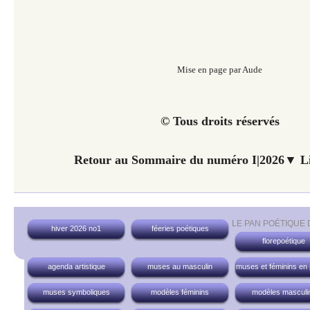
Mise en page par Aude
© Tous droits réservés
Retour au Sommaire du numéro I|2026▼ Li
LE PAN POÉTIQUE
hiver 2026 no1
féeries poétiques
florepoétique
agenda artistique
muses au masculin
muses et féminins en
muses symboliques
modèles féminins
modèles masculi