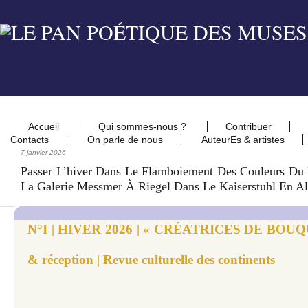
Accueil
Qui sommes-nous ?
Contribuer
Contacts
On parle de nous
AuteurEs & artistes
7 janvier 2026
Passer L’hiver Dans Le Flamboiement Des Couleurs Du 
La Galerie Messmer À Riegel Dans Le Kaiserstuhl En A
N°I | HIVER 2026 | « CRÉATRICES DE BOUQUE
& réception | Revue culturelle des continents