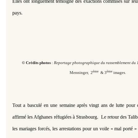
Elles ont longuement témoigné des exactions commises sur leur
pays.
© Crédits photos
:
Reportage photographique du rassemblement du
ème
ème
Menninger, 2
& 3
images.
Tout a basculé en une semaine après vingt ans de lutte pour obt
affirmé les Afghanes réfugiées à Strasbourg.  Le retour des Taliba
les mariages forcés, les arrestations pour un voile « mal porté »