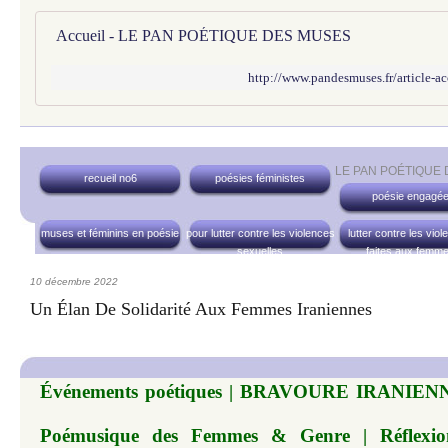
Accueil - LE PAN POÉTIQUE DES MUSES
http://www.pandesmuses.fr/article-
LE PAN POÉTIQUE
recueil no6
poésies féministes
poésie engagé
muses et féminins en poésie
pour lutter contre les violences
lutter contre les vio
sexuelles
faites aux femm
10 décembre 2022
Un Élan De Solidarité Aux Femmes Iraniennes
Événements poétiques | BRAVOURE IRANIENN
Poémusique des Femmes & Genre | Réflexion