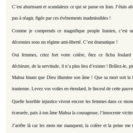
C’est ahurissant et scandaleux ce qui se passe en Iran. J’étais aba
pas à réagir, figée par ces évènements inadmissibles ! 
Comme je comprends ce magnifique peuple Iranien, c’est un 
décennies sous un régime anti-liberté. C’est dramatique ! 
Oui femmes, criez fort votre colère, ôtez ce fichu foulard 
déchirure, de la servitude, il n’a plus lieu d’exister ! Brûlez-le, 
Mahsa Imani que Dieu illumine son âme ! Que sa mort soit la f
iranienne. Levez vos voiles en étendard, le linceul de cette pauvr
Quelle horrible injustice v
ivent encore les femmes dans ce mond
écœurée, paix à ton âme Mahsa la courageuse, l’innocente victime
J’arrête là car les mots me manquent, la colère et la peine m