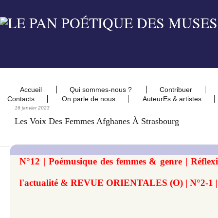
Accueil
Qui sommes-nous ?
Contribuer
Contacts
On parle de nous
AuteurEs & artistes
16 janvier 2023
Les Voix Des Femmes Afghanes À Strasbourg
N°12 | Poémusique des femmes & genre | Réflexio
l'actualité & REVUE ORIENTALES (O) | N°2-1 | 