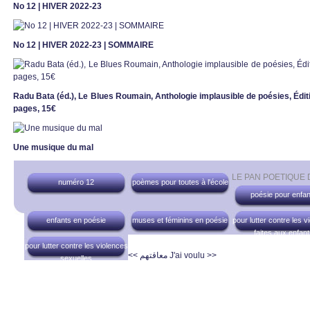
No 12 | HIVER 2022-23
No 12 | HIVER 2022-23 | SOMMAIRE
Radu Bata (éd.), Le Blues Roumain, Anthologie implausible de poésies, Éditio
pages, 15€
Une musique du mal
LE PAN POETIQUE
numéro 12
poèmes pour toutes à l'école
poésie pour enfan
enfants en poésie
muses et féminins en poésie
pour lutter contre les v
faites aux enfan
pour lutter contre les violences
<< معاقتهم
J'ai voulu >>
sexuelles