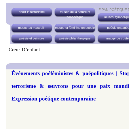
LE PAN POÉTIQUE
abolir le terrorisme
muses de la nature et
zoopoétique
muses symboliqu
muses au masculin
muses et féminins en poésie
poésie engagé
poésie et peinture
poésie philanthropique
maggy de coste
Cœur D’enfant
Événements poéféministes & poépolitiques | Sto
terrorisme & œuvrons pour une paix mondi
Expression poétique contemporaine