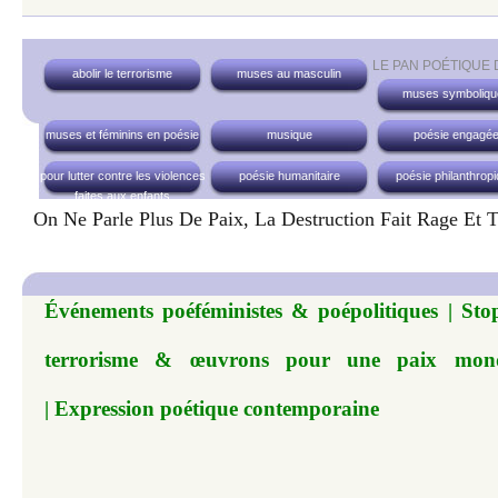
LE PAN POÉTIQUE
abolir le terrorisme
muses au masculin
muses symboliqu
muses et féminins en poésie
musique
poésie engagé
pour lutter contre les violences
poésie humanitaire
poésie philanthrop
faites aux enfants
On Ne Parle Plus De Paix, La Destruction Fait Rage Et 
Événements poéféministes & poépolitiques | Sto
terrorisme & œuvrons pour une paix mon
|
Expression poétique contemporaine