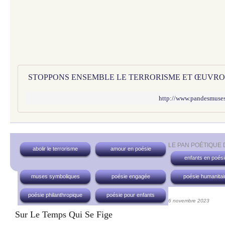
http://www.pandesmuses
LE PAN POÉTIQUE
abolir le terrorisme
amour en poésie
enfants en poési
muses symboliques
poésie engagée
poésie humanitai
poésie philanthropique
poésie pour enfants
6 novembre 2023
Sur Le Temps Qui Se Fige