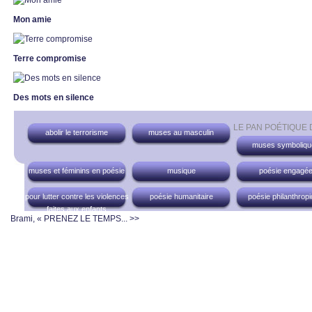
Mon amie
Terre compromise
Des mots en silence
LE PAN POÉTIQUE
abolir le terrorisme
muses au masculin
muses symboliqu
muses et féminins en poésie
musique
poésie engagé
pour lutter contre les violences
poésie humanitaire
poésie philanthrop
faites aux enfants
Brami, « PRENEZ LE TEMPS... >>