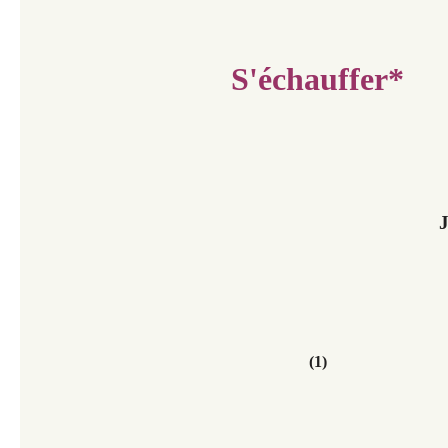
S'échauffer*
J
(1)