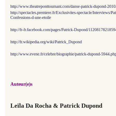
http://www.theatreponttournant.com/danse-patrick-dupond-2010
http://spectacles.premiere.fr/Exclusivites-spectacle/Interviews/P
Confessions-d-une-etoile
http://fr-fr.facebook.com/pages/Patrick-Dupond/1120817821859
http://fr.wikipedia.org/wiki/Patrick_Dupond
http://www.evene.fr/celebre/biographie/patrick-dupond-5944.ph
Auteur(e)s
Leïla Da Rocha & Patrick Dupond