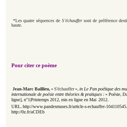
*Les quatre séquences de
S’échauffer
sont de préférence dest
haute.
Pour citer ce poème
Jean-Marc Baillieu
,
«
S'échauffer
»
,
in Le Pan poétique des m
internationale de poésie entre théories & pratiques :
« Poésie, D
ligne], n°1|Printemps 2012, mis en ligne en Mai
2012.
URL.
http://www.pandesmuses.fr/article-s-echauffer-104110545
http://0z.fr/aCDEb