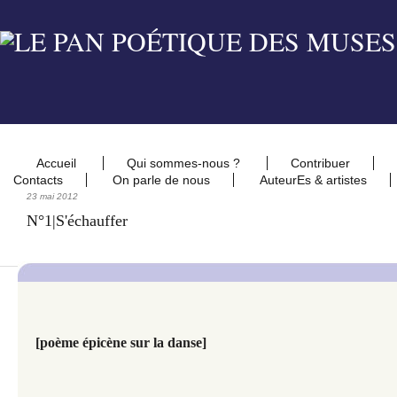
Accueil
Qui sommes-nous ?
Contribuer
Contacts
On parle de nous
AuteurEs & artistes
23 mai 2012
N°1|S'échauffer
[poème épicène sur la danse]