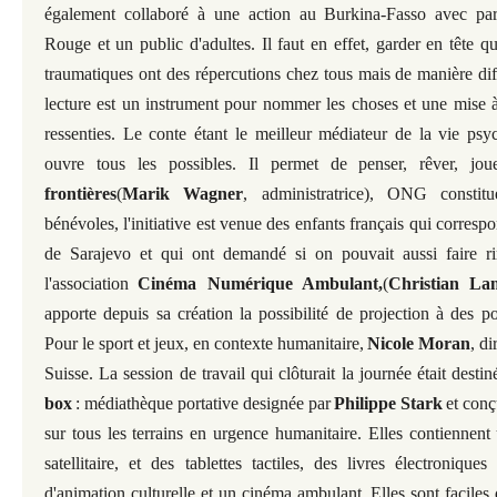
également collaboré à une action au Burkina-Fasso avec par
Rouge et un public d'adultes. Il faut en effet, garder en tête 
traumatiques ont des répercutions chez tous mais de manière dif
lecture est un instrument pour nommer les choses et une mise 
ressenties. Le conte étant le meilleur médiateur de la vie psyc
ouvre tous les possibles. Il permet de penser, rêver, jou
frontières
(
Marik Wagner
, administratrice), ONG constitu
bénévoles, l'initiative est venue des enfants français qui corresp
de Sarajevo et qui ont demandé si on pouvait aussi faire ri
l'association
Cinéma Numérique Ambulant,
(
Christian La
apporte depuis sa création la possibilité de projection à des p
Pour le sport et jeux, en contexte humanitaire,
Nicole Moran
, d
Suisse. La session de travail qui clôturait la journée était destin
box
: médiathèque portative designée par
Philippe Stark
et conç
sur tous les terrains en urgence humanitaire. Elles contiennent
satellitaire, et des tablettes tactiles, des livres électronique
d'animation culturelle et un cinéma ambulant. Elles sont faciles d