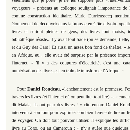
vêtements que je porte, je ne les supporte plus »
.
'interventi
voyageurs » présents au colloque soulignait l'importance de 
comme construction identitaire. Marie Darrieussecq mention
étonnement de découvrir dans la brousse en Côte d'Ivoire «petit
livres et surtout pleines de gens, des livres tout moisis, 
bibliothèque résiste...il y avait tout Sade (on se demande, t-elle,
et du Guy des Cars ! Et aussi un assez bon fond de théâtre. » s
en Afrique, au , elle avait été surprise par la présence impor
l'internet. « 'il y a des coupures d'électricité, c'est une c
numérisation des livres est en train de transformer l'Afrique. »
Pour
Daniel Rondeau
,
«
l'enchantement est la promesse, l'e
travers les livres (et l'internet où on peut lire, tout lire) ». « enne
dit Malala, ils ont peur des livres ! » cite encore Daniel Ron
intervenu à son tour pour exprimer combien l'envie de lire un l
de voyager. On doit tout pouvoir utiliser. Il explique les diffic
livre au Togo, ou au Cameroun : « n'y a guère que quelques l