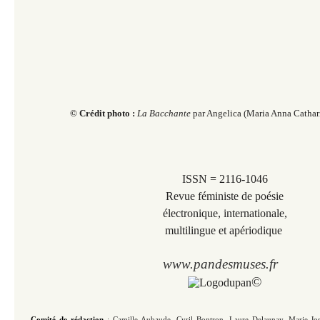
© Crédit photo :
La Bacchante
par Angelica
(Maria Anna Cathar
ISSN = 2116-1046
Revue féministe de poésie
électronique, internationale,
multilingue et apériodique
www.pandesmuses.fr
©
Comité de rédaction
: Camille Aubaude, Cyril Bontron, Laure Delaunay,
Marie-Jo