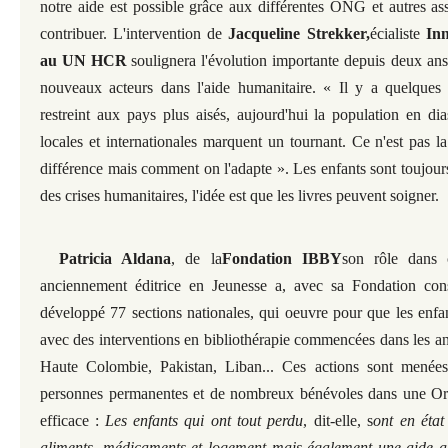
notre aide est possible grâce aux différentes ONG et autres as
contribuer.
L'intervention de
Jacqueline Strekker,
écialiste
Inn
au UN HCR
soulignera l'évolution importante depuis deux ans
nouveaux acteurs dans l'aide humanitaire. « Il y a quelques 
restreint aux pays plus aisés, aujourd'hui la population en d
locales et internationales marquent un tournant. Ce n'est pas la
différence mais comment on l'adapte ». Les enfants sont toujour
des crises humanitaires, l'idée est que les livres peuvent soigner.
Patricia Aldana
, de la
Fondation IBBY
son rôle dans c
anciennement éditrice en Jeunesse a, avec sa Fondation cons
développé 77 sections nationales, qui oeuvre pour que les enfan
avec des interventions en bibliothérapie commencées dans les a
Haute Colombie, Pakistan, Liban... Ces actions sont menée
personnes permanentes et de nombreux bénévoles dans une Or
efficace :
Les enfants qui ont tout perdu
, dit-elle, s
ont en état
aliments, médicaments et logement mais également une aide a