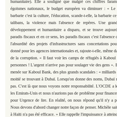
humanitaire). Elle a souligné que malgré ces chiffres fara
égoïsmes nationaux, le budget européen va diminuer : « Le 
barbarie c'est la culture, l'éducation, scande-t-elle, la barbarie c
talibans, la violence mais l'absence de repères. Une grand
développement et humanitaire a disparu, et se trouve aujour
paradis fiscaux et en ce sens, les paradis fiscaux c'est l'absence 
l'absurdité des projets d'infrastructures sans concertations pou
donné pour les agences internationales et, rajoute-t-elle, même da
de la corruption. « Il faut voir les camps de réfugiés à Kaboul
personnes ! L'argent n'arrive pas pour soulager
vie des gens ». 
menée sur Kaboul Bank, des plus grands scandales : « milliards 
moitié se trouvant à Dubaï. Lorsqu'on donne des noms, Dubaï r
pas. C'est là que nous voyons notre responsabilité. L'OCDE a le
les Emirats-Unis et nous n'aurions pas de problème pour financer
pour Urgence de lire. En réalité, on nous répond qu'il n'y a p
Nous devons d'abord changer notre
façon de penser. Michèle sai
à Haïti n'a pas été efficace. » Elle rappelle l'impuissance à atteind