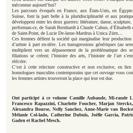
méconnue aujourd’hui?
Les parcours évoqués en France, aux États-Unis, en Égypt
Suisse, font la part belle à la pluridisciplinarité et aux pratiq
développent entre les deux guerres: littérature, danse, sculpture,
performan-ce, de Sarah Bernhardt à Claude Cahun, d’Élisabeth 
de Saint-Point, de Lucie De-larue-Mardrus à Unica Zürn…
Ces femmes défient la société qui marginalise leur production e
d’artiste à part en-tière. Les transgressions génériques (au sens 
multiplient vers un dépassement de la problématique des s
filiations se créent; l’histoire des arts, l’histoire de l’art s’en
réécrire.
C’est à cette relecture constructive et non exclusive, en lien
homologues masculins contemporains que cet ouvrage vous convi
les femmes artistes trouveront la place qui leur est due.
Ont participé à ce volume Camille Aubaude, Mi-rande 
Francesco Rapazzini, Charlotte Foucher, Marjan Sterckx
Alexandra Bourse, Nelly Sanchez, Anne-Marie van Bocksta
Mélanie Col-lado, Catherine Dubuis, Joëlle Garcia, Patric
Gaden et Rachel Mesch.