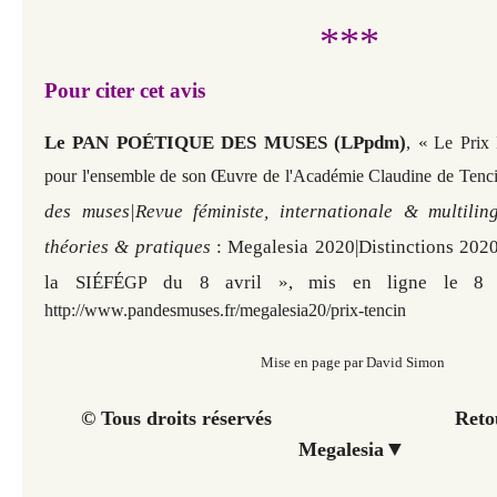
***
Pour citer cet avis
Le PAN POÉTIQUE DES MUSES (LPpdm)
«
,
Le Prix 
pour l'ensemble de son Œuvre de l'Académie Claudine de Tenc
des muses|Revue féministe, internationale & multilin
théories & pratiques
: Megalesia 2020|
Distinctions 202
la
SI
É
F
É
du 8 avril », mis en ligne le 8 a
GP
http://www.pandesmuses.fr/megalesia20/prix-tencin
Mise en page par David Simon
© Tous droits réservés Retour à 
▼
Megalesia