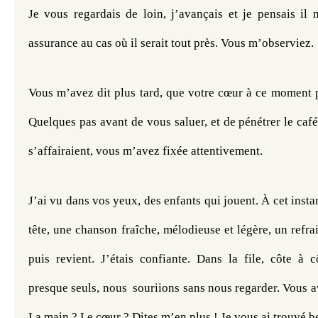
Je vous regardais de loin, j’avançais et je pensais il 
assurance au cas où il serait tout près. Vous m’observiez. 
Vous m’avez dit plus tard, que votre cœur à ce moment p
Quelques pas avant de vous saluer, et de pénétrer le café 
s’affairaient, vous m’avez fixée attentivement.
J’ai vu dans vos yeux, des enfants qui jouent. À cet insta
tête, une chanson fraîche, mélodieuse et légère, un refrain
puis revient. J’étais confiante. Dans la file, côte à c
presque seuls, nous  souriions sans nous regarder. Vous av
La main ? Le cœur ? Dites m’en plus ! Je vous ai trouvé b