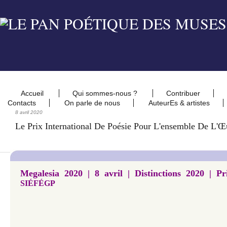
Accueil
Qui sommes-nous ?
Contribuer
Contacts
On parle de nous
AuteurEs & artistes
8 avril 2020
Le Prix International De Poésie Pour L'ensemble De L'Œu
Megalesia 2020 | 8 avril | Distinctions 2020 | P
SI
É
F
É
GP