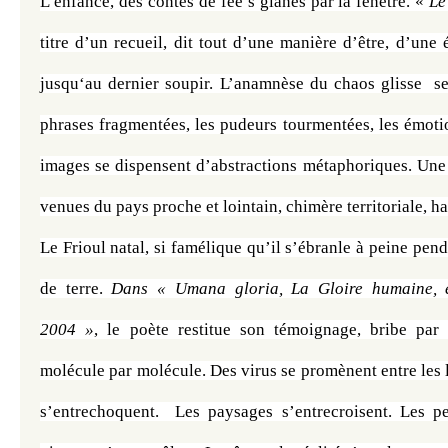
L’enfance, des contes de fée s glanés par la fenêtre. « 
Le
titre d’un recueil, dit tout d’une manière d’être, d’une é
jusqu‘au dernier soupir. L’anamnèse du chaos glisse  se
phrases fragmentées, les pudeurs tourmentées, les émoti
images se dispensent d’abstractions métaphoriques. Une 
venues du pays proche et lointain, chimère territoriale, ha
Le Frioul natal, si famélique qu’il s’ébranle à peine pend
de terre. 
Dans « Umana gloria, La Gloire humaine, é
2004 »
, le poète restitue son témoignage, bribe par b
molécule par molécule. Des virus se promènent entre les l
s’entrechoquent.  Les paysages s’entrecroisent. Les pe