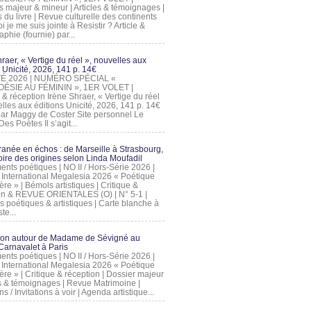
s majeur & mineur | Articles & témoignages |
s du livre | Revue culturelle des continents
 je me suis jointe à Resistir ? Article &
phie (fournie) par...
raer, « Vertige du réel », nouvelles aux
 Unicité, 2026, 141 p. 14€
 ÉTÉ 2026 | NUMÉRO SPÉCIAL «
ÉSIE AU FÉMININ », 1ER VOLET |
 & réception Irène Shraer, « Vertige du réel
lles aux éditions Unicité, 2026, 141 p. 14€
 par Maggy de Coster Site personnel Le
es Poètes Il s’agit...
ranée en échos : de Marseille à Strasbourg,
ire des origines selon Linda Moufadil
nts poétiques | NO II / Hors-Série 2026 |
l International Megalesia 2026 « Poétique
ère » | Bémols artistiques | Critique &
on & REVUE ORIENTALES (O) | N° 5-1 |
s poétiques & artistiques | Carte blanche à
te...
ion autour de Madame de Sévigné au
arnavalet à Paris
nts poétiques | NO II / Hors-Série 2026 |
l International Megalesia 2026 « Poétique
ère » | Critique & réception | Dossier majeur
les & témoignages | Revue Matrimoine |
ons / Invitations à voir | Agenda artistique...