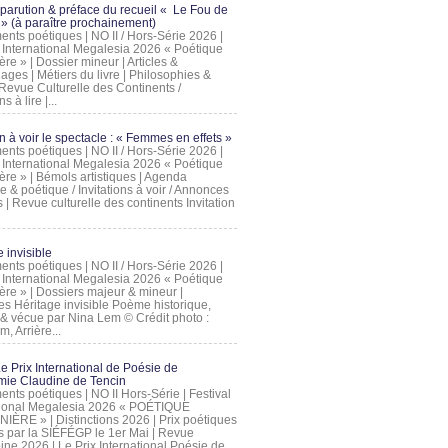
 parution & préface du recueil « Le Fou de
» (à paraître prochainement)
nts poétiques | NO II / Hors-Série 2026 |
l International Megalesia 2026 « Poétique
ère » | Dossier mineur | Articles &
ages | Métiers du livre | Philosophies &
Revue Culturelle des Continents /
ns à lire |...
on à voir le spectacle : « Femmes en effets »
nts poétiques | NO II / Hors-Série 2026 |
l International Megalesia 2026 « Poétique
ère » | Bémols artistiques | Agenda
ue & poétique / Invitations à voir / Annonces
 | Revue culturelle des continents Invitation
 invisible
nts poétiques | NO II / Hors-Série 2026 |
l International Megalesia 2026 « Poétique
ière » | Dossiers majeur & mineur |
ges Héritage invisible Poème historique,
e & vécue par Nina Lem © Crédit photo :
, Arrière...
Le Prix International de Poésie de
mie Claudine de Tencin
nts poétiques | NO II Hors-Série | Festival
tional Megalesia 2026 « POÉTIQUE
IÈRE » | Distinctions 2026 | Prix poétiques
és par la SIÉFÉGP le 1er Mai | Revue
ine 2026 | Le Prix International Poésie de