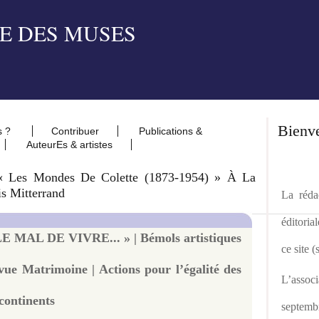
Bienv
s ?
Contribuer
Publications &
AuteurEs & artistes
 « Les Mondes De Colette (1873-1954) » À La
is Mitterrand
La rédac
éditoria
E MAL DE VIVRE... » | Bémols artistiques
ce site 
vue Matrimoine | Actions pour l’égalité des
L’asso
 continents
septemb