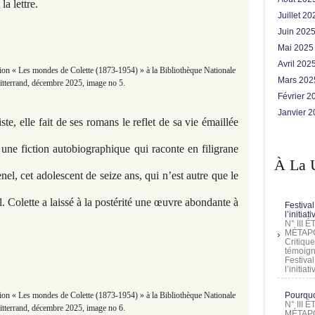
la lettre.
Juillet 2
Juin 202
Mai 202
Avril 202
on « Les mondes de Colette (1873-1954) » à la Bibliothèque Nationale
Mars 20
tterrand, décembre 2025, image no 5.
Février 
Janvier 
ste, elle fait de ses romans le reflet de sa vie émaillée
 une fiction autobiographique qui raconte en filigrane
À La 
el, cet adolescent de seize ans, qui n’est autre que le
. Colette a laissé à la postérité une œuvre abondante à
Festival
l’initia
N° III
MÉTAPO
Critique
témoign
Festival
l’initia
on « Les mondes de Colette (1873-1954) » à la Bibliothèque Nationale
Pourquoi
N° III
tterrand, décembre 2025, image no 6.
MÉTAPO