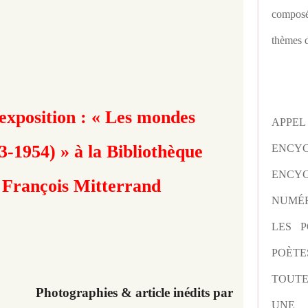
composé
thèmes d
exposition : « Les mondes
APPE
73-1954) »
à la Bibliothèque
ENCY
ENCYC
 François Mitterrand
NUMÉR
LES P
POÈTE
TOUTE
Photographies & article inédits par
UNE 