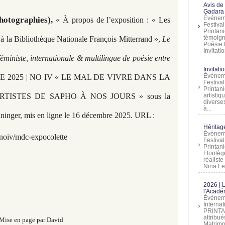
Avis de
Gadara 
Événeme
hotographies),
« À propos de l’exposition : « Les
Festiva
Printani
témoign
 la Bibliothèque Nationale François Mitterrand »,
Le
Poésie 
Invitatio
ministe, internationale & multilingue de poésie entre
Invitati
Événeme
2025 | NO IV « LE MAL DE VIVRE DANS LA
Festiva
Printani
TISTES DE SAPHO À NOS JOURS » sous la
artistiq
diverses
à...
ninger, mis en ligne le 16 décembre 2025. URL :
Héritage
Événeme
noiv/mdc-expocolette
Festiva
Printan
Florilè
réalist
Nina Lem
2026 | 
l'Acadé
Événeme
Interna
PRINTAN
attribu
Mise en page par David
Matrimo