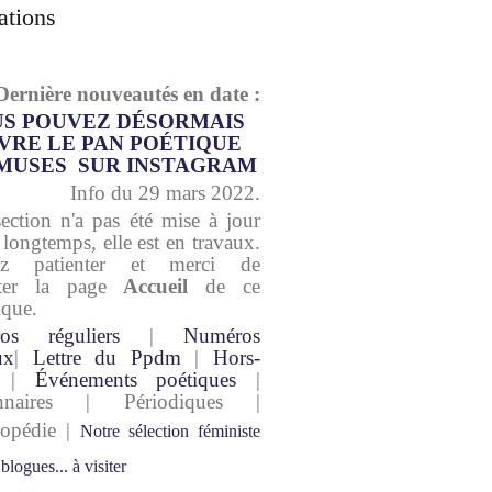
ations
Dernière nouveautés en date :
S POUVEZ DÉSORMAIS
VRE LE PAN POÉTIQUE
MUSES SUR INSTAGRAM
Info du 29 mars 2022.
section n'a pas été mise à jour
 longtemps, elle est en travaux.
lez patienter et merci de
lter la page
Accueil
de ce
ique.
os réguliers
|
Numéros
ux
|
Lettre du Ppdm
|
Hors-
|
Événements poétiques
|
onnaires | Périodiques |
lopédie |
Notre sélection féministe
 blogues... à visiter