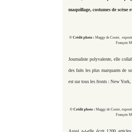
maquillage, costumes de scène et
© Crédit photo :
Maggy de Coster, expositi
François Mi
Journaliste polyvalente, elle colla
des faits les plus marquants de so
est sur tous les fronts : New York
© Crédit photo :
Maggy de Coster, expositi
François Mi
Aussi a-t-elle écrit 1200 articl