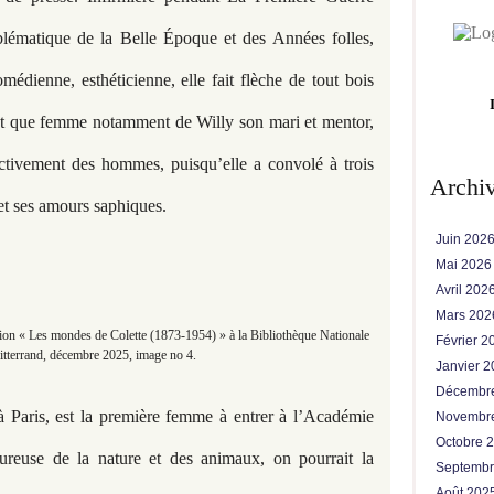
blématique de la Belle Époque et des Années folles,
édienne, esthéticienne, elle fait flèche de tout bois
nt que femme notamment de Willy son mari et mentor,
ectivement des hommes, puisqu’elle a convolé à trois
Archi
 et ses amours saphiques.
Juin 202
Mai 202
Avril 202
Mars 20
on « Les mondes de Colette (1873-1954) » à la Bibliothèque Nationale
Février 
tterrand, décembre 2025, image no 4.
Janvier 
Décembr
 Paris, est la première femme à entrer à l’Académie
Novembr
Octobre 
euse de la nature et des animaux, on pourrait la
Septemb
Août 202