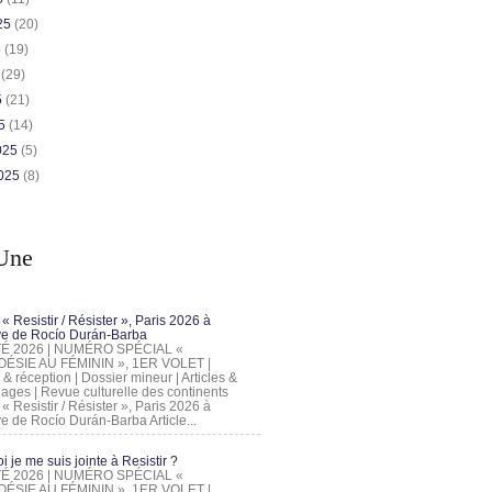
025
(20)
5
(19)
5
(29)
5
(21)
25
(14)
2025
(5)
2025
(8)
Une
 « Resistir / Résister », Paris 2026 à
tive de Rocío Durán-Barba
 ÉTÉ 2026 | NUMÉRO SPÉCIAL «
ÉSIE AU FÉMININ », 1ER VOLET |
 & réception | Dossier mineur | Articles &
ages | Revue culturelle des continents
 « Resistir / Résister », Paris 2026 à
tive de Rocío Durán-Barba Article...
 je me suis jointe à Resistir ?
 ÉTÉ 2026 | NUMÉRO SPÉCIAL «
ÉSIE AU FÉMININ », 1ER VOLET |