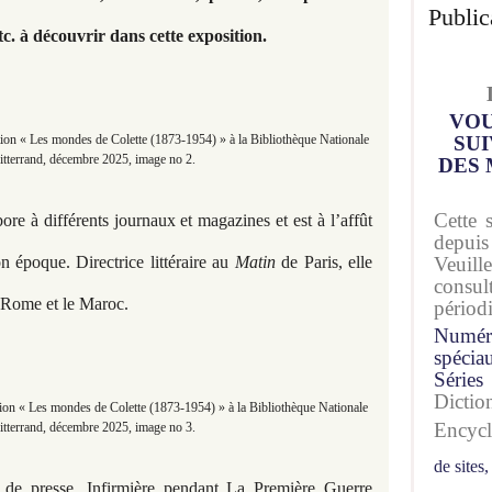
Public
c. à découvrir dans cette exposition.
VOU
on « Les mondes de Colette (1873-1954) » à la Bibliothèque Nationale
SUI
tterrand, décembre 2025, image no 2.
DES 
Cette 
bore à différents journaux et magazines et est à l’affût
depuis
n époque. Directrice littéraire au
Matin
de Paris, elle
Veuil
consu
, Rome et le Maroc.
périod
Numér
spécia
Séries
Dicti
on « Les mondes de Colette (1873-1954) » à la Bibliothèque Nationale
Encyc
tterrand, décembre 2025, image no 3.
de sites,
es de presse. Infirmière pendant La Première Guerre