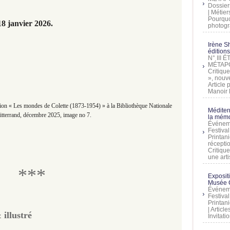
Dossier
| Métier
Pourquoi
18 janvier 2026.
photogra
Irène Sh
éditions
N° III
MÉTAPO
Critique
», nouve
Article
Manoir D
on « Les mondes de Colette (1873-1954) » à la Bibliothèque Nationale
Méditer
tterrand, décembre 2025, image no 7.
la mémo
Événeme
Festiva
Printani
récepti
Critique
une artis
***
Exposit
Musée C
Événeme
Festiva
Printani
| Artic
 illustré
Invitati